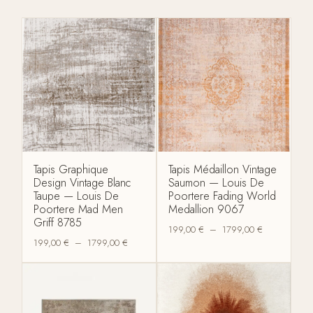
Tapis Graphique
Tapis Médaillon Vintage
Design Vintage Blanc
Saumon — Louis De
Taupe — Louis De
Poortere Fading World
Poortere Mad Men
Medallion 9067
Griff 8785
199,00
€
–
1799,00
€
199,00
€
–
1799,00
€