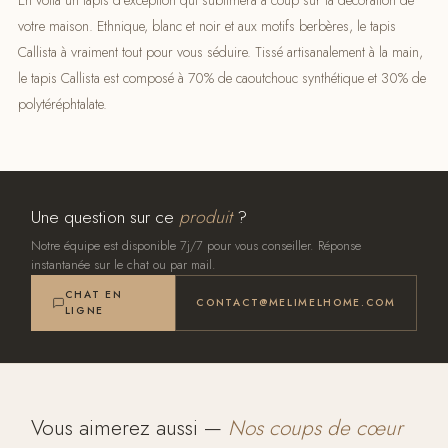
En voilà un tapis d’exception qui sublimera à coup sur la décoration de
votre maison. Ethnique, blanc et noir et aux motifs berbères, le tapis
Callista à vraiment tout pour vous séduire. Tissé artisanalement à la main,
le tapis Callista est composé à 70% de caoutchouc synthétique et 30% de
polytéréphtalate.
Une question sur ce
produit
?
Notre équipe est disponible 7j/7 pour vous conseiller. Réponse
instantanée sur le chat ou par mail.
CHAT EN
CONTACT@MELIMELHOME.COM
LIGNE
Vous aimerez aussi —
Nos coups de cœur