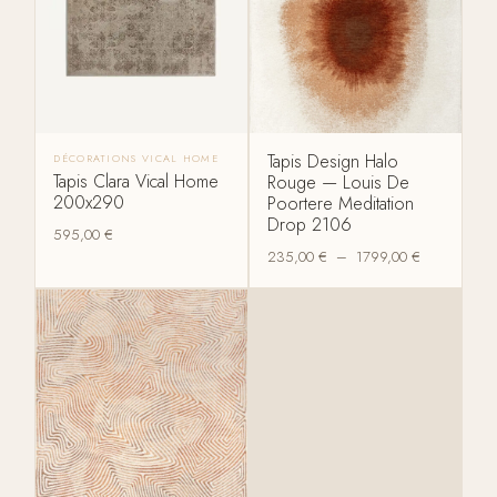
Tapis Design Halo
DÉCORATIONS VICAL HOME
Tapis Clara Vical Home
Rouge — Louis De
200x290
Poortere Meditation
Drop 2106
595,00
€
235,00
€
–
1799,00
€