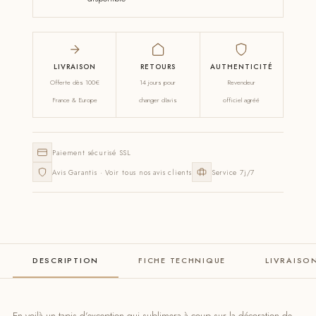
LIVRAISON
RETOURS
AUTHENTICITÉ
Offerte dès 100€
14 jours pour
Revendeur
France & Europe
changer d'avis
officiel agréé
Paiement sécurisé SSL
Avis Garantis · Voir tous nos avis clients
Service 7j/7
DESCRIPTION
FICHE TECHNIQUE
LIVRAISO