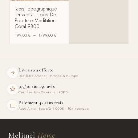
Tapis Topographique
Terracotta - Louis De
Poortere Meditation
Coral 9800
199,00
€
–
1799,00
€
Livraison offerte
Dès 100€ d'achat · France & Europe
9,7/10 sur 150 avis
Certifiés Avis Garantis · RGPD
Paiement 4× sans frais
Avec Alma · Jusqu'à 4 000€ · 10× nouveau
Melimel
Home