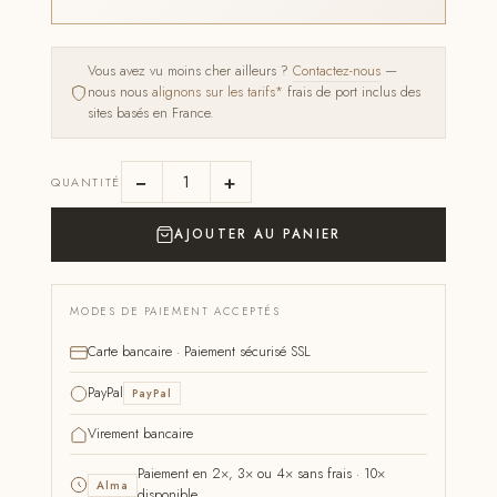
Vous avez vu moins cher ailleurs ?
Contactez-nous
—
nous nous
alignons sur les tarifs*
frais de port inclus des
sites basés en France.
−
+
QUANTITÉ
AJOUTER AU PANIER
MODES DE PAIEMENT ACCEPTÉS
Carte bancaire · Paiement sécurisé SSL
PayPal
PayPal
Virement bancaire
Paiement en 2×, 3× ou 4× sans frais · 10×
Alma
disponible