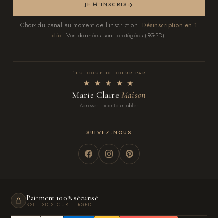
JE M'INSCRIS
Choix du canal au moment de l'inscription.
Désinscription en 1
clic.
Vos données sont protégées (RGPD).
ÉLU COUP DE CŒUR PAR
★ ★ ★ ★ ★
Marie Claire
Maison
Adresses incontournables
SUIVEZ-NOUS
Paiement 100% sécurisé
SSL · 3D SECURE · RGPD