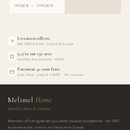
199,00
€
–
1799,00
€
Livraison offerte
Dès 100€ d'achat · France & Europe
9,7/10 sur 150 avis
Certifiés Avis Garantis · RGPD
Paiement 4× sans frais
Avec Alma · Jusqu'à 4 000€ · 10× nouveau
Melimel
Home
Mobilier Haut de Gamme
Revendeur officiel agréé des plus belles marques européennes. Site 100%
e-commerce avec livraison en France et en Europe.