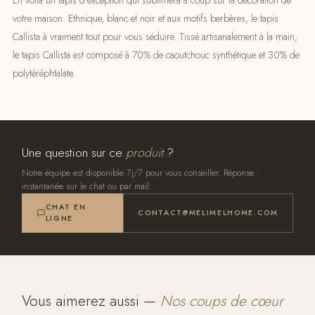
En voilà un tapis d’exception qui sublimera à coup sur la décoration de
votre maison. Ethnique, blanc et noir et aux motifs berbères, le tapis
Callista à vraiment tout pour vous séduire. Tissé artisanalement à la main,
le tapis Callista est composé à 70% de caoutchouc synthétique et 30% de
polytéréphtalate.
Une question sur ce
produit
?
Notre équipe est disponible 7j/7 pour vous conseiller. Réponse
instantanée sur le chat ou par mail.
CHAT EN
CONTACT@MELIMELHOME.COM
LIGNE
Vous aimerez aussi —
Nos coups de cœur