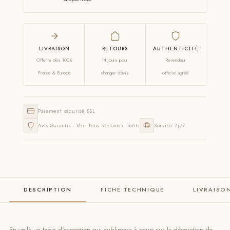
LIVRAISON
RETOURS
AUTHENTICITÉ
Offerte dès 100€
14 jours pour
Revendeur
France & Europe
changer d'avis
officiel agréé
Paiement sécurisé SSL
Avis Garantis · Voir tous nos avis clients
Service 7j/7
DESCRIPTION
FICHE TECHNIQUE
LIVRAISO