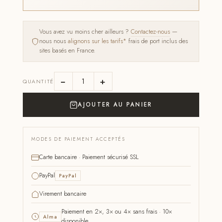
Vous avez vu moins cher ailleurs ?
Contactez-nous
—
nous nous
alignons sur les tarifs*
frais de port inclus des
sites basés en France.
−
+
QUANTITÉ
AJOUTER AU PANIER
MODES DE PAIEMENT ACCEPTÉS
Carte bancaire · Paiement sécurisé SSL
PayPal
PayPal
Virement bancaire
Paiement en 2×, 3× ou 4× sans frais · 10×
Alma
disponible