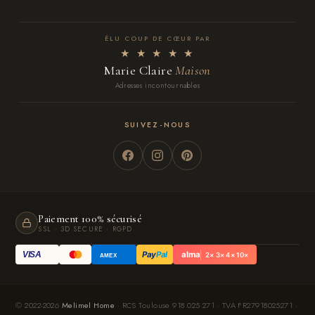
ÉLU COUP DE CŒUR PAR
★ ★ ★ ★ ★
Marie Claire
Maison
Adresses incontournables
SUIVEZ-NOUS
Paiement 100% sécurisé
SSL · 3D SECURE · RGPD
Pay
Pal
alma
VISA
2× 3× 4× 10×
AMEX
© 2022-2026
Melimel Home
· RCS Toulouse 918 025 271 · TVA FR27918025271 ·