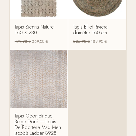
Tapis Sienna Naturel
Tapis Elliot Riviera
160 X 230
diamètre 160 cm
479,90
€
369,00
€
225,90
€
189,90
€
Tapis Géométrique
Beige Doré — Louis
De Poortere Mad Men
Jacob's Ladder 8928