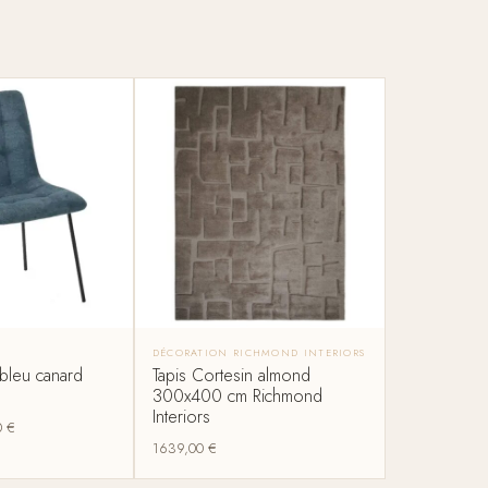
DÉCORATION RICHMOND INTERIORS
bleu canard
Tapis Cortesin almond
300x400 cm Richmond
Interiors
0
€
1639,00
€