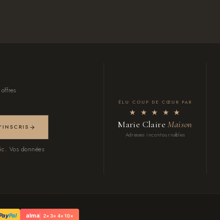
 offres
ÉLU COUP DE CŒUR PAR
★ ★ ★ ★ ★
Marie Claire
Maison
M'INSCRIS
Adresses incontournables
ic.
Vos données
Pay
Pal
alma
2× 3× 4× 10×