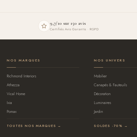
9,7/10 sur 150 avis
Certifiés Avis Garantis · RGPD
NOS MARQUES
NOS UNIVERS
Richmond Interiors
Mobilier
Athezza
Canapés & Fauteuils
Vical Home
Décoration
Ixia
Luminaires
Pomax
Jardin
TOUTES NOS MARQUES →
SOLDES -70% →