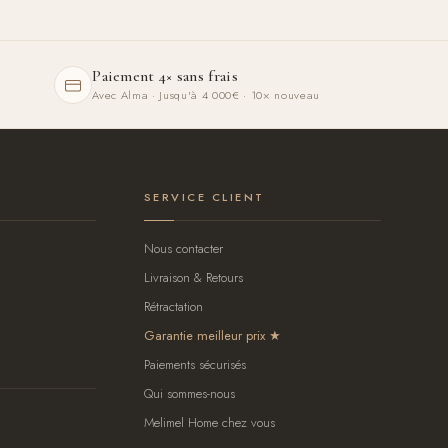
Paiement 4× sans frais
Avec Alma · Jusqu'à 4 000€ · 10× nouveau
SERVICE CLIENT
Nous contacter
Livraison & Retours
Rétractation
Garantie meilleur prix
Paiements sécurisés
Qui sommes-nous
Melimel Home chez vous