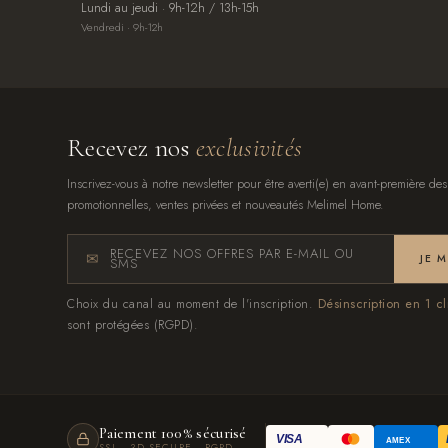
Lundi au jeudi · 9h-12h / 13h-15h
Vendredi · 9h-12h
Recevez nos
exclusivités
Inscrivez-vous à notre newsletter pour être averti(e) en avant-première des
promotionnelles, ventes privées et nouveautés Melimel Home.
RECEVEZ NOS OFFRES PAR E-MAIL OU
JE 
SMS
Choix du canal au moment de l'inscription.
Désinscription en 1 cl
sont protégées (RGPD).
Paiement 100% sécurisé
VISA
AMEX
SSL · 3D SECURE · RGPD