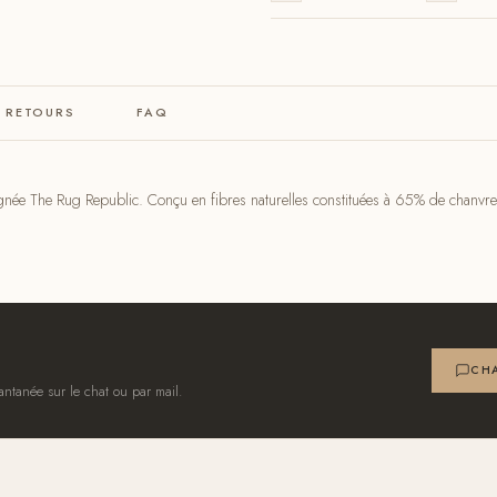
& RETOURS
FAQ
ignée The Rug Republic. Conçu en fibres naturelles constituées à 65% de chanvre
CHA
antanée sur le chat ou par mail.