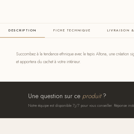
DESCRIPTION
FICHE TECHNIQUE
LIVRAISON 
Succombez à la tendance ethnique avec le tapis Altona, une création s
et apportera du cachet à votre intérieur.
Une question sur ce
produit
?
Notre équipe est disponible 7j/7 pour vous conseiller. Réponse inst