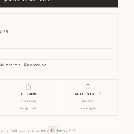
AJOUTER AU PANIER
S
sé SSL
× sans frais · 10× disponible
RETOURS
AUTHENTICITÉ
14 jours pour
Revendeur
changer d'avis
officiel agréé
rantis · Voir tous nos avis clients
Service 7j/7