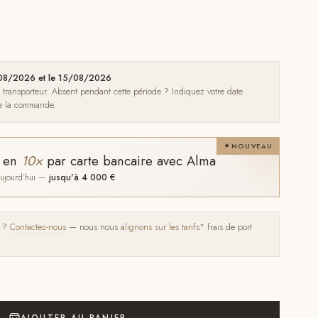
1/08/2026 et le 15/08/2026
e transporteur. Absent pendant cette période ? Indiquez votre date
de la commande.
NOUVEAU
t en
10×
par carte bancaire avec Alma
 aujourd'hui —
jusqu'à 4 000 €
s ?
Contactez-nous
— nous nous
alignons sur les tarifs*
frais de port