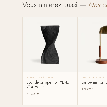
Vous aimerez aussi —
Nos c
MEUBLES VICAL HOME
LUMINAIRES VICAL
Bout de canapé noir YENDI
Lampe marron o
Vical Home
179,00
€
329,00
€