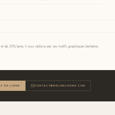
 et de 35% laine, il vous séduira par ses motifs graphiques berbères
T EN LIGNE
CONTACT@MELIMELHOME.COM