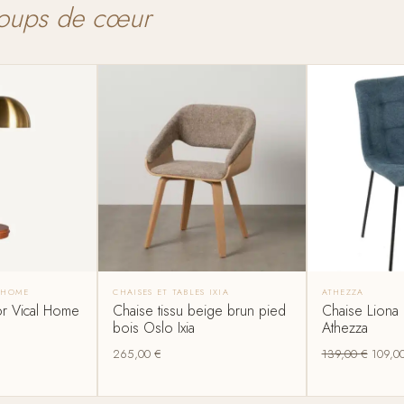
oups de cœur
 HOME
CHAISES ET TABLES IXIA
ATHEZZA
r Vical Home
Chaise tissu beige brun pied
Chaise Liona 
bois Oslo Ixia
Athezza
265,00
€
139,00
€
109,0