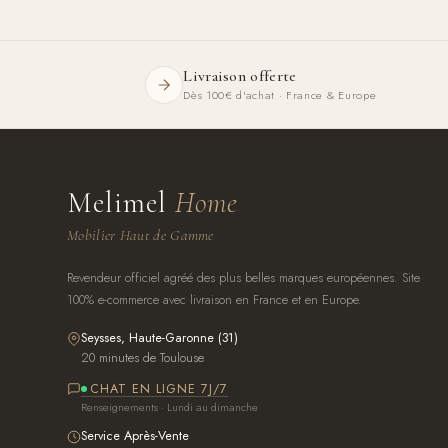
Livraison offerte
Dès 100€ d'achat · France & Europe
Melimel
Home
Mobilier Haut de Gamme
Revendeur officiel agréé des plus belles marques européennes. Site
100% e-commerce avec livraison en France et en Europe.
Seysses, Haute-Garonne (31)
20 minutes de Toulouse
CHAT EN LIGNE 7J/7
Renseignements · Lundi au dimanche
Service Après-Vente