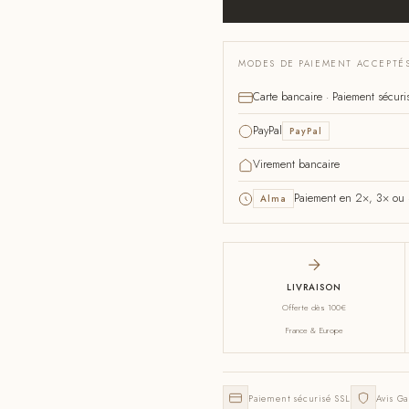
MODES DE PAIEMENT ACCEPTÉ
Carte bancaire · Paiement sécuri
PayPal
PayPal
Virement bancaire
Paiement en 2×, 3× ou 4
Alma
LIVRAISON
Offerte dès 100€
France & Europe
Paiement sécurisé SSL
Avis Ga