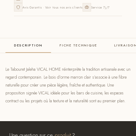
Avis Garantis · Voir tous nos avis clients
Service 7j/7
DESCRIPTION
FICHE TECHNIQUE
LIVRAISO
Le Tabouret Jaleha VICAL HOME réinterprète la tradition artisanale avec un
regard contemporain. Le bois d’orme marron clair s’associe à une fibre
naturelle pour créer une pièce légère, fraîche et authentique. Une
proposition signée VICAL idéale pour les bars de cuisine, les espaces
contract ou les projets où la texture et la naturalité sont au premier plan.
Une question sur ce
produit
?