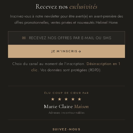
Recevez nos
exclusivités
Inscrivez-vous à notre newsletter pour être averti(e) en avant-première des
offres promotionnelles, ventes privées et nouveautés Melimel Home.
RECEVEZ NOS OFFRES PAR E-MAIL OU SMS
JE M'INSCRIS
Choix du canal au moment de l'inscription.
Désinscription en 1
clic.
Vos données sont protégées (RGPD).
ÉLU COUP DE CŒUR PAR
★ ★ ★ ★ ★
Marie Claire
Maison
Adresses incontournables
SUIVEZ-NOUS