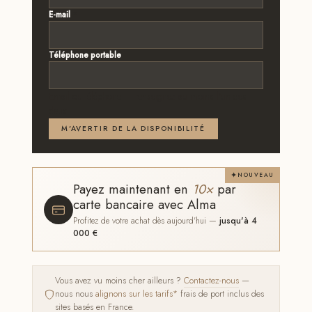
E-mail
*
Téléphone portable
Email ou téléphone — renseignez au moins l'un des
deux
M'AVERTIR DE LA DISPONIBILITÉ
NOUVEAU
Payez maintenant en
10×
par
carte bancaire avec Alma
Profitez de votre achat dès aujourd'hui —
jusqu'à 4
000 €
Vous avez vu moins cher ailleurs ?
Contactez-nous
—
nous nous
alignons sur les tarifs*
frais de port inclus des
sites basés en France.