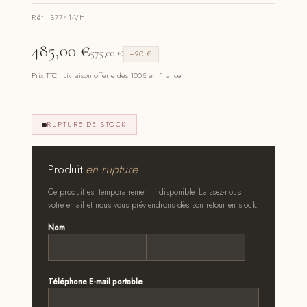
Réf. 37741-VH
485,00
€
575,00
€
−90 €
Prix TTC · Livraison offerte dès 100€ en France
RUPTURE DE STOCK
Produit
en rupture
Ce produit est temporairement indisponible. Laissez-nous
votre email et nous vous préviendrons dès son retour en stock.
Nom
*
Prénom
Nom
Téléphone E-mail portable