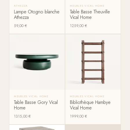
ATHEZZA
MEUBLES VICAL HOME
Lampe Otogno blanche
Table Basse Theuville
Athezza
Vical Home
59,00
€
1259,00
€
MEUBLES VICAL HOME
MEUBLES VICAL HOME
Table Basse Gory Vical
Bibliothèque Hambye
Home
Vical Home
1315,00
€
1999,00
€