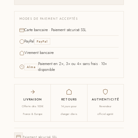
MODES DE PAIEMENT ACCEPTÉS
Carte bancaire · Paiement sécurisé SSL
PayPal
PayPal
Virement bancaire
Paiement en 2×, 3× ou 4× sans frais · 10×
Alma
disponible
LIVRAISON
RETOURS
AUTHENTICITÉ
Offerte dès 100€
14 jours pour
Revendeur
France & Europe
changer d'avis
officiel agréé
Paiement sécurisé SSL