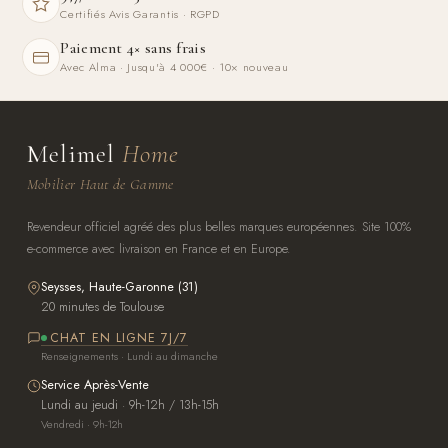
Certifiés Avis Garantis · RGPD
Paiement 4× sans frais
Avec Alma · Jusqu'à 4 000€ · 10× nouveau
Melimel
Home
Mobilier Haut de Gamme
Revendeur officiel agréé des plus belles marques européennes. Site 100%
e-commerce avec livraison en France et en Europe.
Seysses, Haute-Garonne (31)
20 minutes de Toulouse
CHAT EN LIGNE 7J/7
Renseignements · Lundi au dimanche
Service Après-Vente
Lundi au jeudi · 9h-12h / 13h-15h
Vendredi · 9h-12h