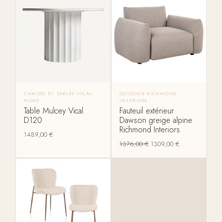
CHAISES ET TABLES VICAL
OUTDOOR RICHMOND
HOME
INTERIORS
Table Mulcey Vical
Fauteuil extérieur
D120
Dawson greige alpine
Richmond Interiors
1489,00
€
1376,00
€
1309,00
€