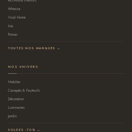
Richmond Interiors
Athezza
Vical Home
Ixia
Pomax
TOUTES NOS MARQUES →
NOS UNIVERS
Mobilier
Canapés & Fauteuils
Décoration
Luminaires
Jardin
SOLDES -70% →