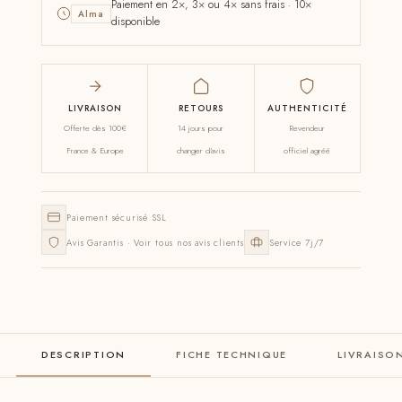
Paiement en 2×, 3× ou 4× sans frais · 10×
Alma
disponible
LIVRAISON
RETOURS
AUTHENTICITÉ
Offerte dès 100€
14 jours pour
Revendeur
France & Europe
changer d'avis
officiel agréé
Paiement sécurisé SSL
Avis Garantis · Voir tous nos avis clients
Service 7j/7
DESCRIPTION
FICHE TECHNIQUE
LIVRAISO