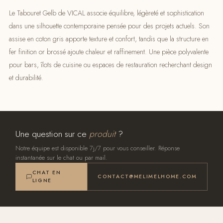
Le Tabouret Gelb de VICAL associe équilibre, légèreté et sophistication
dans une silhouette contemporaine pensée pour des projets actuels. Son
assise en coton gris apporte texture et confort, tandis que la structure en
fer finition or brossé ajoute chaleur et raffinement. Une pièce polyvalente
pour bars, îlots de cuisine ou espaces de restauration recherchant design
et durabilité.
Une question sur ce
produit
?
Notre équipe est disponible 7j/7 pour vous conseiller. Réponse
instantanée sur le chat ou par mail.
CHAT EN
CONTACT@MELIMELHOME.COM
LIGNE