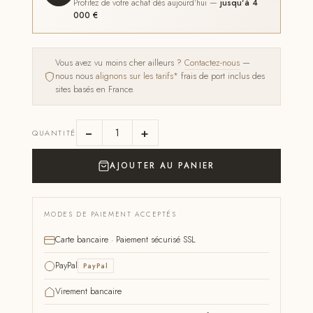
Profitez de votre achat dès aujourd'hui —
jusqu'à 4
000 €
Vous avez vu moins cher ailleurs ?
Contactez-nous
—
nous nous
alignons sur les tarifs*
frais de port inclus des
sites basés en France.
−
+
QUANTITÉ
AJOUTER AU PANIER
MODES DE PAIEMENT ACCEPTÉS
Carte bancaire · Paiement sécurisé SSL
PayPal
PayPal
Virement bancaire