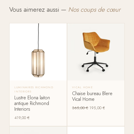
Vous aimerez aussi —
Nos coups de cœur
LUMINAIRES RICHMOND
VICAL HOME
INTERIORS
Chaise bureau Blere
Lustre Elona laiton
Vical Home
antique Richmond
365,00
€
195,00
€
Interiors
419,00
€