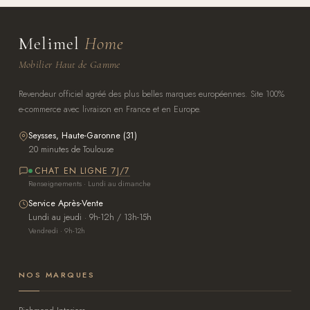
Melimel
Home
Mobilier Haut de Gamme
Revendeur officiel agréé des plus belles marques européennes. Site 100%
e-commerce avec livraison en France et en Europe.
Seysses, Haute-Garonne (31)
20 minutes de Toulouse
CHAT EN LIGNE 7J/7
Renseignements · Lundi au dimanche
Service Après-Vente
Lundi au jeudi · 9h-12h / 13h-15h
Vendredi · 9h-12h
NOS MARQUES