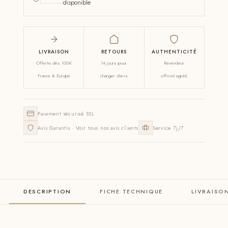
disponible
LIVRAISON
RETOURS
AUTHENTICITÉ
Offerte dès 100€
14 jours pour
Revendeur
France & Europe
changer d'avis
officiel agréé
Paiement sécurisé SSL
Avis Garantis · Voir tous nos avis clients
Service 7j/7
DESCRIPTION
FICHE TECHNIQUE
LIVRAISO