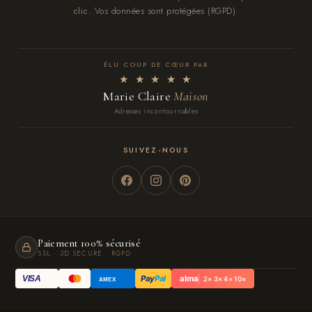
clic.
Vos données sont protégées (RGPD).
ÉLU COUP DE CŒUR PAR
★ ★ ★ ★ ★
Marie Claire
Maison
Adresses incontournables
SUIVEZ-NOUS
Paiement 100% sécurisé
SSL · 3D SECURE · RGPD
Pay
Pal
alma
VISA
2× 3× 4× 10×
AMEX