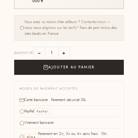
000 €
Vous avez vu moins cher ailleurs ?
Contactez-nous
—
nous nous
alignons sur les tarifs*
frais de port inclus des
sites basés en France.
−
+
QUANTITÉ
AJOUTER AU PANIER
MODES DE PAIEMENT ACCEPTÉS
Carte bancaire · Paiement sécurisé SSL
PayPal
PayPal
Virement bancaire
Paiement en 2×, 3× ou 4× sans frais · 10×
Alma