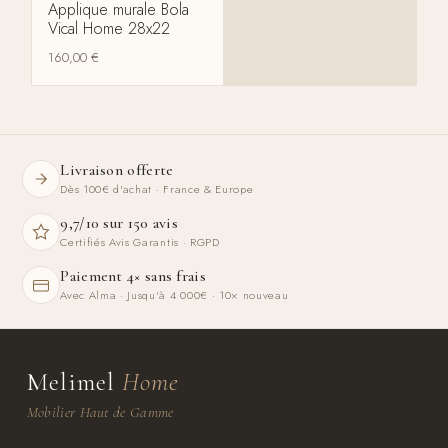
Applique murale Bola
Vical Home 28x22
160,00
€
Livraison offerte
Dès 100€ d'achat · France & Europe
9,7/10 sur 150 avis
Certifiés Avis Garantis · RGPD
Paiement 4× sans frais
Avec Alma · Jusqu'à 4 000€ · 10× nouveau
Melimel
Home
Mobilier Haut de Gamme