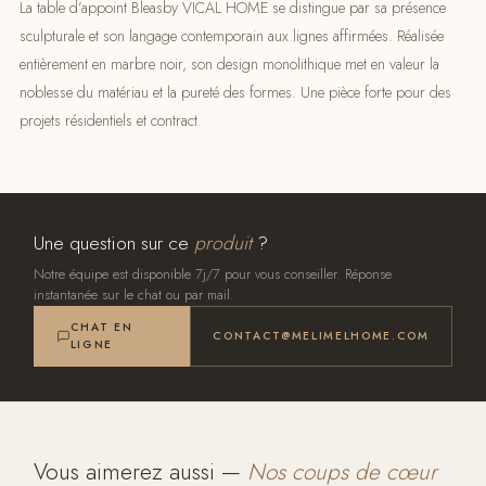
La table d’appoint Bleasby VICAL HOME se distingue par sa présence
sculpturale et son langage contemporain aux lignes affirmées. Réalisée
entièrement en marbre noir, son design monolithique met en valeur la
noblesse du matériau et la pureté des formes. Une pièce forte pour des
projets résidentiels et contract.
Une question sur ce
produit
?
Notre équipe est disponible 7j/7 pour vous conseiller. Réponse
instantanée sur le chat ou par mail.
CHAT EN
CONTACT@MELIMELHOME.COM
LIGNE
Vous aimerez aussi —
Nos coups de cœur