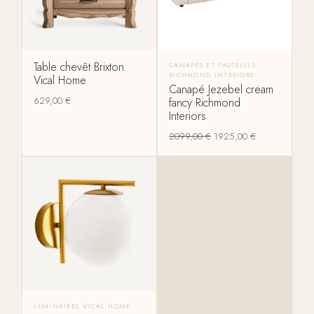
Table chevêt Brixton
CANAPÉS ET FAUTEUILS
RICHMOND INTERIORS
Vical Home
Canapé Jezebel cream
629,00
€
fancy Richmond
Interiors
2099,00
€
1925,00
€
LUMINAIRES VICAL HOME