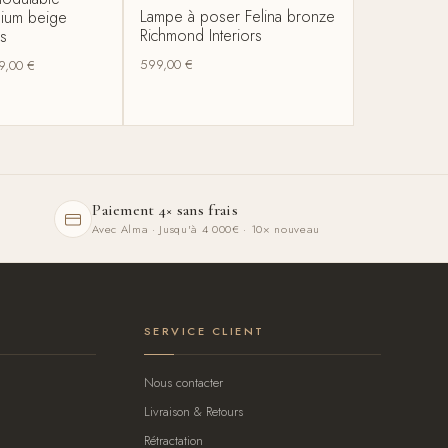
Lampe à poser Felina bronze
nium beige
Richmond Interiors
s
599,00
€
9,00
€
Paiement 4× sans frais
Avec Alma · Jusqu'à 4 000€ · 10× nouveau
SERVICE CLIENT
Nous contacter
Livraison & Retours
Rétractation