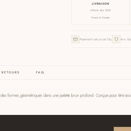
LIVRAISON
Offerte dès 100€
France & Europe
Paiement sécurisé SSL
Avis Ga
& RETOURS
FAQ
ec des formes géométriques dans une palette brun profond. Conçue pour être asso