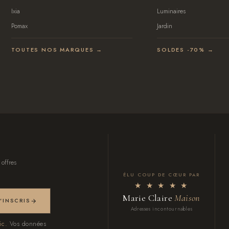
Ixia
Luminaires
Pomax
Jardin
TOUTES NOS MARQUES →
SOLDES -70% →
 offres
ÉLU COUP DE CŒUR PAR
★ ★ ★ ★ ★
Marie Claire
Maison
M'INSCRIS
Adresses incontournables
ic.
Vos données