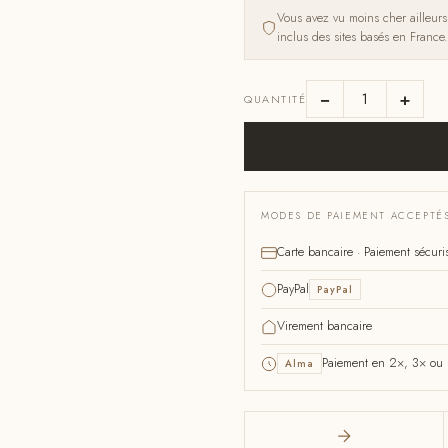
Vous avez vu moins cher ailleur
inclus des sites basés en France.
−
+
QUANTITÉ
MODES DE PAIEMENT ACCEPTÉ
Carte bancaire · Paiement sécuri
PayPal
PayPal
Virement bancaire
Paiement en 2×, 3× ou 4
Alma