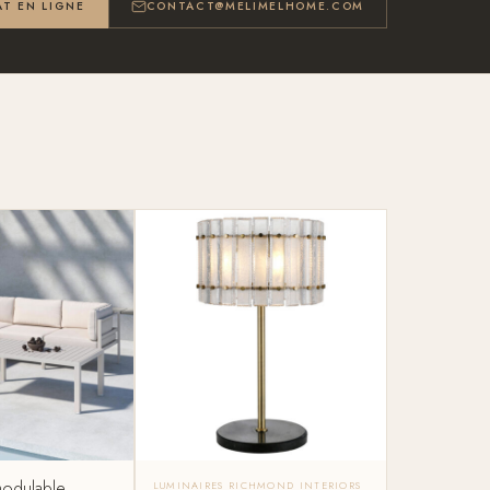
T EN LIGNE
CONTACT@MELIMELHOME.COM
modulable
LUMINAIRES RICHMOND INTERIORS