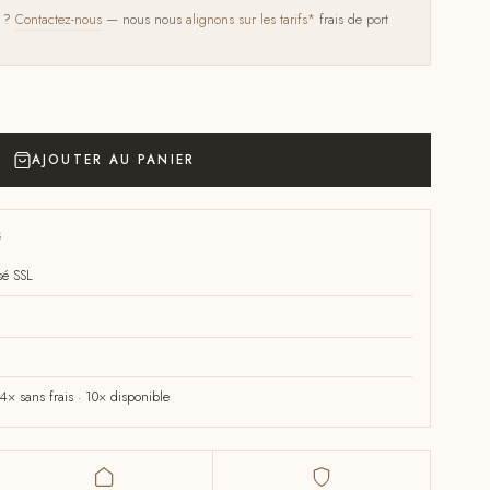
s ?
Contactez-nous
— nous nous
alignons sur les tarifs*
frais de port
AJOUTER AU PANIER
S
sé SSL
× sans frais · 10× disponible