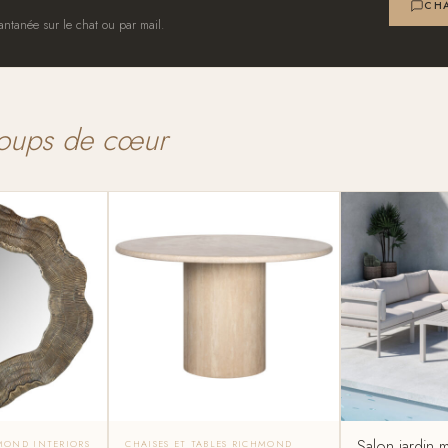
CHA
antanée sur le chat ou par mail.
oups de cœur
Salon jardin 
MOND INTERIORS
CHAISES ET TABLES RICHMOND