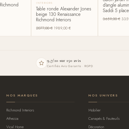
INTERIORS
d Richmond
d’angle alumi
Table ronde Alexander Jones
Saddi 5 place
beige 130 Renaissance
3659,00
€
335
Richmond Interiors
2077,00
€
1989,00
€
9,7/10 sur 150 avis
Certifiés Avis Garantis · RGPD
NOS MARQUES
NOS UNIVERS
Richmond Interiors
Mobilier
Athezza
Canapés & Fauteuils
Vical Home
Décoration