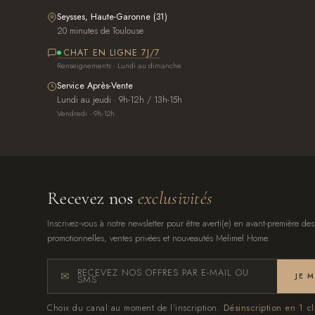
Seysses, Haute-Garonne (31)
20 minutes de Toulouse
CHAT EN LIGNE 7J/7
Renseignements · Lundi au dimanche
Service Après-Vente
Lundi au jeudi · 9h-12h / 13h-15h
Vendredi · 9h-12h
Recevez nos
exclusivités
Inscrivez-vous à notre newsletter pour être averti(e) en avant-première des
promotionnelles, ventes privées et nouveautés Melimel Home.
RECEVEZ NOS OFFRES PAR E-MAIL OU
JE 
SMS
Choix du canal au moment de l'inscription.
Désinscription en 1 cl