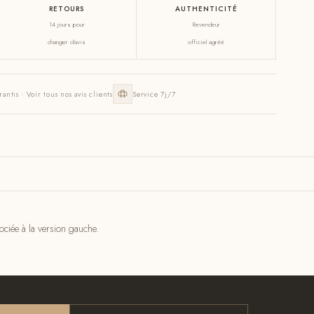
RETOURS
AUTHENTICITÉ
14 jours pour
Revendeur
changer d'avis
officiel agréé
rantis · Voir tous nos avis clients
Service 7j/7
ciée à la version gauche.