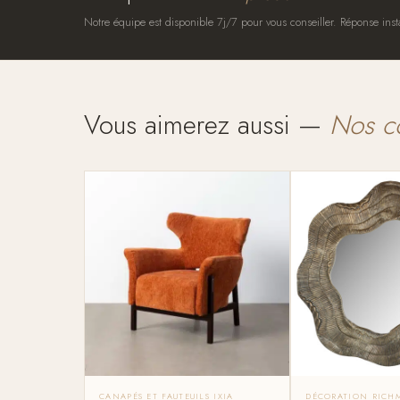
Notre équipe est disponible 7j/7 pour vous conseiller. Réponse inst
Vous aimerez aussi —
Nos c
CANAPÉS ET FAUTEUILS IXIA
DÉCORATION RICH