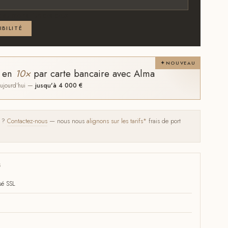
 au moins l'un des deux
IBILITÉ
NOUVEAU
t en
10×
par carte bancaire avec Alma
 aujourd'hui —
jusqu'à 4 000 €
s ?
Contactez-nous
— nous nous
alignons sur les tarifs*
frais de port
S
sé SSL