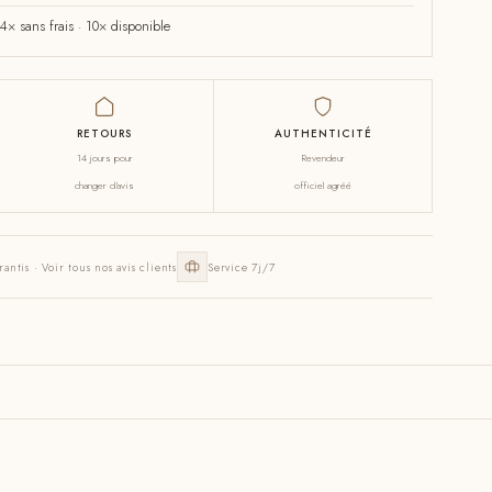
× sans frais · 10× disponible
RETOURS
AUTHENTICITÉ
14 jours pour
Revendeur
changer d'avis
officiel agréé
rantis · Voir tous nos avis clients
Service 7j/7