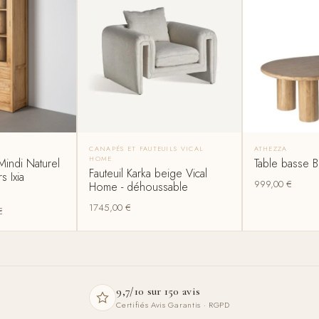
CANAPÉS ET FAUTEUILS VICAL
ATHEZZA
HOME
Mindi Naturel
Table basse B
Fauteuil Karka beige Vical
s Ixia
999,00
€
Home - déhoussable
1745,00
€
€
9,7/10 sur 150 avis
Certifiés Avis Garantis · RGPD