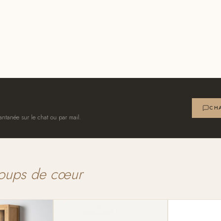
CHA
antanée sur le chat ou par mail.
oups de cœur