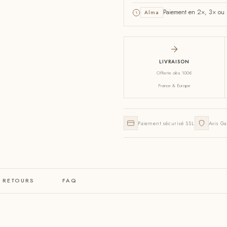
Paiement en 2×, 3× ou 4
Alma
LIVRAISON
Offerte dès 100€
France & Europe
Paiement sécurisé SSL
Avis Ga
& RETOURS
FAQ