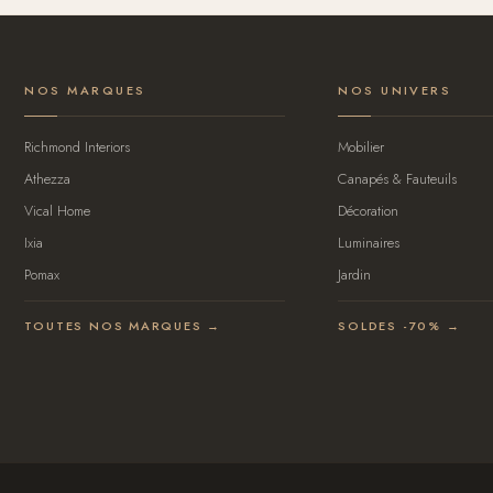
NOS MARQUES
NOS UNIVERS
Richmond Interiors
Mobilier
Athezza
Canapés & Fauteuils
Vical Home
Décoration
Ixia
Luminaires
Pomax
Jardin
TOUTES NOS MARQUES →
SOLDES -70% →