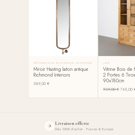
DÉCORATION RICHMOND INTERIORS
IXIA
Miroir Hasting laiton antique
Vitrine Bois de 
Richmond Interiors
2 Portes 6 Tiroir
90x180cm
589,00
€
939,00
€
745,00
Livraison offerte
Dès 100€ d'achat · France & Europe