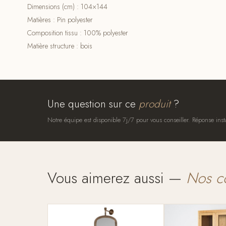
Dimensions (cm) : 104×144
Matières : Pin polyester
Composition tissu : 100% polyester
Matière structure : bois
Une question sur ce
produit
?
Notre équipe est disponible 7j/7 pour vous conseiller. Réponse inst
Vous aimerez aussi —
Nos c