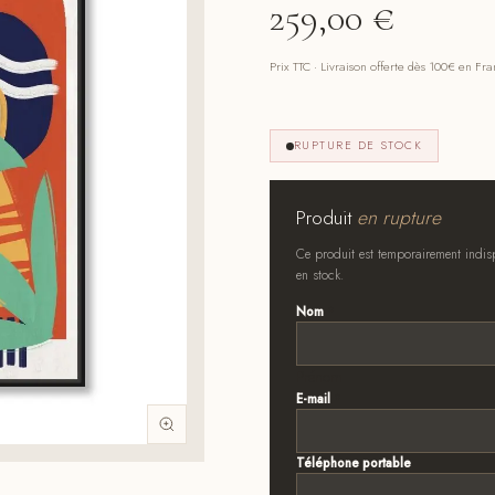
259,00
€
Prix TTC · Livraison offerte dès 100€ en Fr
RUPTURE DE STOCK
Produit
en rupture
Ce produit est temporairement indisp
en stock.
Nom
*
Prénom
E-mail
*
Téléphone portable