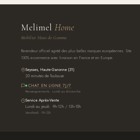
Melimel
Home
Mobilier Haut de Gamme
Revendeur officiel agréé des plus belles marques européennes. Site
100% e-commerce avec livraison en France et en Europe.
Seysses, Haute-Garonne (31)
20 minutes de Toulouse
CHAT EN LIGNE 7J/7
Renseignements · Lundi au dimanche
Service Après-Vente
Lundi au jeudi · 9h-12h / 13h-15h
Vendredi · 9h-12h