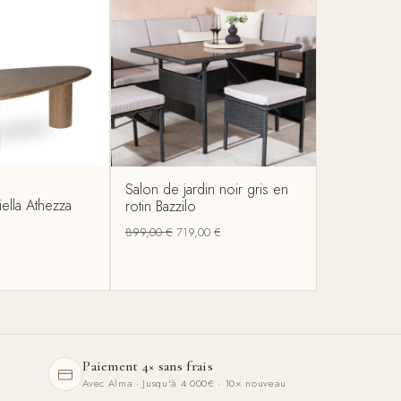
Salon de jardin noir gris en
iella Athezza
rotin Bazzilo
899,00
€
719,00
€
Paiement 4× sans frais
Avec Alma · Jusqu'à 4 000€ · 10× nouveau