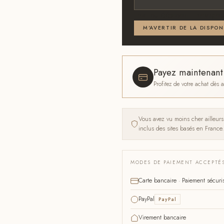
Email ou téléphone — renseignez
M'AVERTIR DE LA DISPON
Payez maintenan
Profitez de votre achat dès
Vous avez vu moins cher ailleur
inclus des sites basés en France.
MODES DE PAIEMENT ACCEPTÉ
Carte bancaire · Paiement sécuri
PayPal
PayPal
Virement bancaire