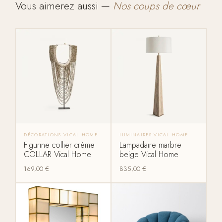
Vous aimerez aussi —
Nos coups de cœur
DÉCORATIONS VICAL HOME
LUMINAIRES VICAL HOME
Figurine collier crème
Lampadaire marbre
COLLAR Vical Home
beige Vical Home
169,00
€
835,00
€