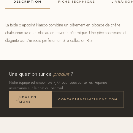
DESCRIPTION
FICHE TECHNIQUE
LIVRAISO
La table d’appoint Nando combine un piètement en placage de chêne
chaleureux avec un plateau en travertin céramique. Une pièce compacte et
élégante qui s’associe parfaitement à la collection Ritz.
Une question sur ce
produit
?
Notre équipe est disponible 7j/7 pour vous conseiller. Réponse
instantanée sur le chat ou par mail.
CHAT EN
CONTACT@MELIMELHOME.COM
LIGNE