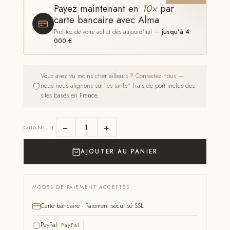
Payez maintenant en
10×
par
carte bancaire avec Alma
Profitez de votre achat dès aujourd'hui —
jusqu'à 4
000 €
Vous avez vu moins cher ailleurs ?
Contactez-nous
—
nous nous
alignons sur les tarifs*
frais de port inclus des
sites basés en France.
−
+
QUANTITÉ
AJOUTER AU PANIER
MODES DE PAIEMENT ACCEPTÉS
Carte bancaire · Paiement sécurisé SSL
PayPal
PayPal