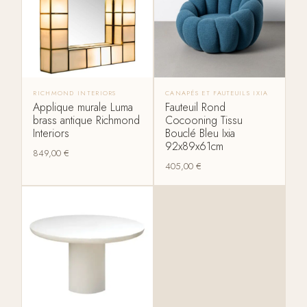
RICHMOND INTERIORS
CANAPÉS ET FAUTEUILS IXIA
Applique murale Luma
Fauteuil Rond
brass antique Richmond
Cocooning Tissu
Interiors
Bouclé Bleu Ixia
92x89x61cm
849,00
€
405,00
€