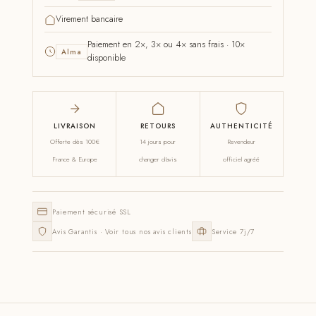
Virement bancaire
Paiement en 2×, 3× ou 4× sans frais · 10×
Alma
disponible
LIVRAISON
RETOURS
AUTHENTICITÉ
Offerte dès 100€
14 jours pour
Revendeur
France & Europe
changer d'avis
officiel agréé
Paiement sécurisé SSL
Avis Garantis · Voir tous nos avis clients
Service 7j/7