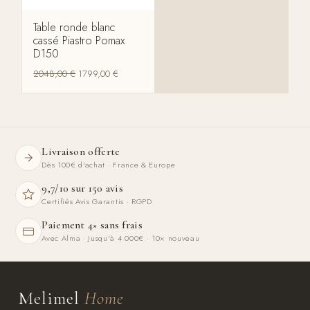
Table ronde blanc
cassé Piastro Pomax
D150
2048,00
€
1799,00
€
Livraison offerte
Dès 100€ d'achat · France & Europe
9,7/10 sur 150 avis
Certifiés Avis Garantis · RGPD
Paiement 4× sans frais
Avec Alma · Jusqu'à 4 000€ · 10× nouveau
Melimel
Home