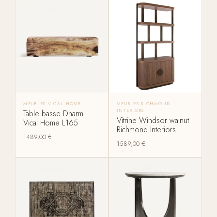
MEUBLES VICAL HOME
MEUBLES RICHMOND
INTERIORS
Table basse Dharm
Vitrine Windsor walnut
Vical Home L165
Richmond Interiors
1489,00
€
1589,00
€