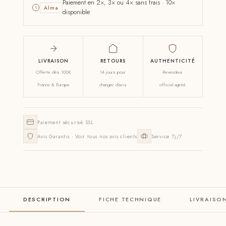
Paiement en 2×, 3× ou 4× sans frais · 10×
Alma
disponible
LIVRAISON
RETOURS
AUTHENTICITÉ
Offerte dès 100€
14 jours pour
Revendeur
France & Europe
changer d'avis
officiel agréé
Paiement sécurisé SSL
Avis Garantis · Voir tous nos avis clients
Service 7j/7
DESCRIPTION
FICHE TECHNIQUE
LIVRAISO