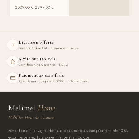
2509,00
€
2399,00
€
Livraison offerte
Dès 100€ d'achat · France & Europe
9,7/10 sur 150 avis
Certifiés Avis Garantis · RGPD
Paiement 4× sans frais
Avec Alma · Jusqu'à 4 000€ · 10× nouveau
Melimel
Home
Mobilier Haut de Gamme
Revendeur officiel agréé des plus belles marques européennes. Site 100%
e-commerce avec livraison en France et en Europe.