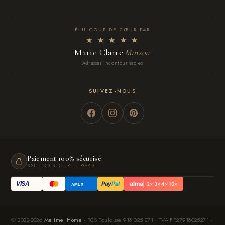
ÉLU COUP DE CŒUR PAR
★ ★ ★ ★ ★
Marie Claire
Maison
Adresses incontournables
SUIVEZ-NOUS
Paiement 100% sécurisé
SSL · 3D SECURE · RGPD
Pay
Pal
alma
VISA
2× 3× 4× 10×
AMEX
© 2022-2026
Melimel Home
· RCS Toulouse 918 025 271 · TVA FR27918025271 ·