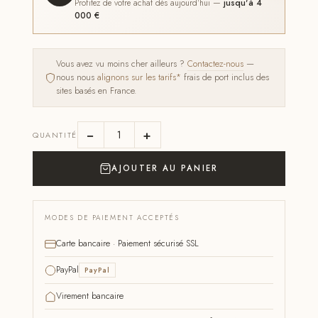
Profitez de votre achat dès aujourd'hui —
jusqu'à 4
000 €
Vous avez vu moins cher ailleurs ?
Contactez-nous
—
nous nous
alignons sur les tarifs*
frais de port inclus des
sites basés en France.
−
+
QUANTITÉ
AJOUTER AU PANIER
MODES DE PAIEMENT ACCEPTÉS
Carte bancaire · Paiement sécurisé SSL
PayPal
PayPal
Virement bancaire