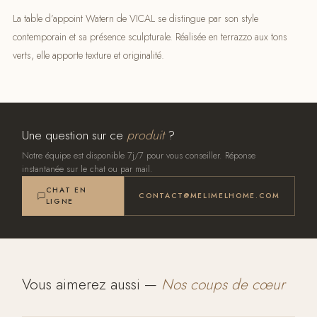
La table d’appoint Watern de VICAL se distingue par son style
contemporain et sa présence sculpturale. Réalisée en terrazzo aux tons
verts, elle apporte texture et originalité.
Une question sur ce
produit
?
Notre équipe est disponible 7j/7 pour vous conseiller. Réponse
instantanée sur le chat ou par mail.
CHAT EN
CONTACT@MELIMELHOME.COM
LIGNE
Vous aimerez aussi —
Nos coups de cœur