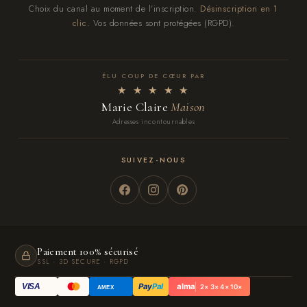
Choix du canal au moment de l'inscription.
Désinscription en 1
clic.
Vos données sont protégées (RGPD).
ÉLU COUP DE CŒUR PAR
★ ★ ★ ★ ★
Marie Claire
Maison
Adresses incontournables
SUIVEZ-NOUS
Paiement 100% sécurisé
SSL · 3D SECURE · RGPD
Pay
Pal
alma
VISA
2× 3× 4× 10×
AMEX