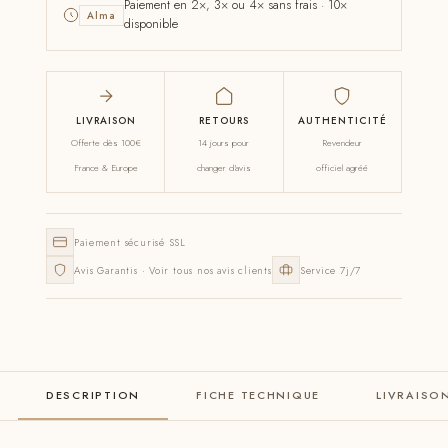
Paiement en 2×, 3× ou 4× sans frais · 10×
Alma
disponible
LIVRAISON
RETOURS
AUTHENTICITÉ
Offerte dès 100€
14 jours pour
Revendeur
France & Europe
changer d'avis
officiel agréé
Paiement sécurisé SSL
Avis Garantis · Voir tous nos avis clients
Service 7j/7
DESCRIPTION
FICHE TECHNIQUE
LIVRAISO