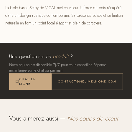
La table basse Selby de VICAL met en valeur la force du bois récupéré
dans un design rustique contemporain. Sa présence solide et sa finition
naturelle en font un point focal élégant et plein de caractère.
Une question sur ce
produit
?
Notre équipe est disponible 7j/7 pour vous conseiller. Réponse
instantanée sur le chat ou par mail.
CHAT EN
CONTACT@MELIMELHOME.COM
LIGNE
Vous aimerez aussi —
Nos coups de cœur