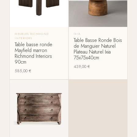
MEUBLES RICHMOND
IXIA
INTERIORS
Table Basse Ronde Bois
Table basse ronde
de Manguier Naturel
Mayfield marron
Plateau Naturel Ixia
Richmond Interiors
75x75x40cm
90cm
439,00
€
585,00
€