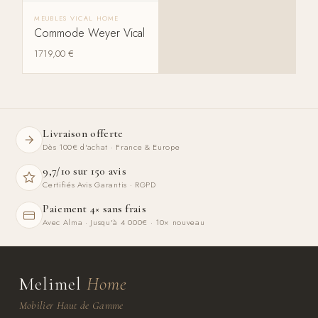
MEUBLES VICAL HOME
Commode Weyer Vical
1719,00
€
Livraison offerte
Dès 100€ d'achat · France & Europe
9,7/10 sur 150 avis
Certifiés Avis Garantis · RGPD
Paiement 4× sans frais
Avec Alma · Jusqu'à 4 000€ · 10× nouveau
Melimel
Home
Mobilier Haut de Gamme