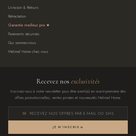
Livraison & Retours
Rétractation
Garantie meilleur prix
Paiements sécurisés
Qui sommes-nous
Melimel Home chez vous
Recevez nos
exclusivités
Inscrivez-vous à notre newsletter pour être averti(e) en avant-première des
offres promotionnelles, ventes privées et nouveautés Melimel Home.
RECEVEZ NOS OFFRES PAR E-MAIL OU SMS
JE M'INSCRIS