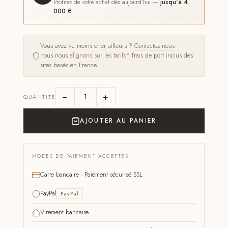
Profitez de votre achat dès aujourd'hui —
jusqu'à 4
000 €
Vous avez vu moins cher ailleurs ?
Contactez-nous
—
nous nous
alignons sur les tarifs*
frais de port inclus des
sites basés en France.
−
+
QUANTITÉ
AJOUTER AU PANIER
MODES DE PAIEMENT ACCEPTÉS
Carte bancaire · Paiement sécurisé SSL
PayPal
PayPal
Virement bancaire