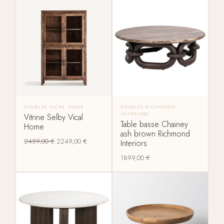
MEUBLES VICAL HOME
MEUBLES RICHMOND
INTERIORS
Vitrine Selby Vical
Table basse Chainey
Home
ash brown Richmond
2459,00
€
2249,00
€
Interiors
1899,00
€