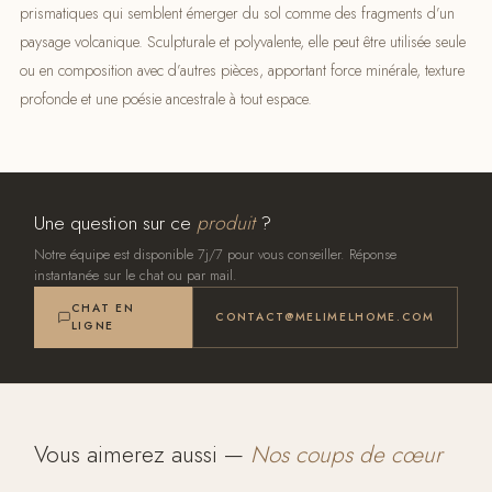
prismatiques qui semblent émerger du sol comme des fragments d’un
paysage volcanique. Sculpturale et polyvalente, elle peut être utilisée seule
ou en composition avec d’autres pièces, apportant force minérale, texture
profonde et une poésie ancestrale à tout espace.
Une question sur ce
produit
?
Notre équipe est disponible 7j/7 pour vous conseiller. Réponse
instantanée sur le chat ou par mail.
CHAT EN
CONTACT@MELIMELHOME.COM
LIGNE
Vous aimerez aussi —
Nos coups de cœur