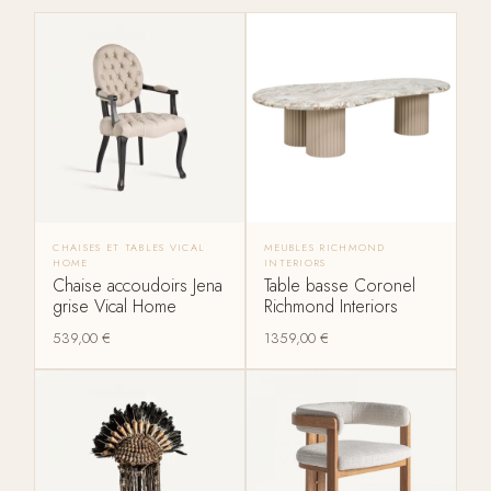
CHAISES ET TABLES VICAL
MEUBLES RICHMOND
HOME
INTERIORS
Chaise accoudoirs Jena
Table basse Coronel
grise Vical Home
Richmond Interiors
539,00
€
1359,00
€