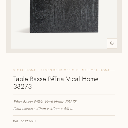
VICAL HOME · REVENDEUR OFFICIEL MELIMEL HOME
Table Basse PéTria Vical Home
38273
Table Basse PéTria Vical Home 38273
Dimensions : 42cm x 42cm x 45cm
Réf. 38273-VH