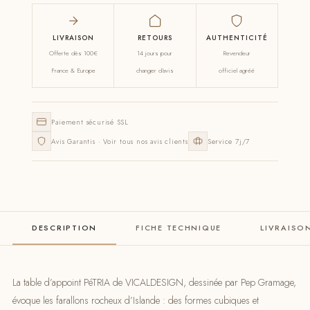
LIVRAISON
RETOURS
AUTHENTICITÉ
Offerte dès 100€
14 jours pour
Revendeur
France & Europe
changer d'avis
officiel agréé
Paiement sécurisé SSL
Avis Garantis · Voir tous nos avis clients
Service 7j/7
DESCRIPTION
FICHE TECHNIQUE
LIVRAISO
La table d’appoint PéTRIA de VICALDESIGN, dessinée par Pep Gramage,
évoque les farallons rocheux d’Islande : des formes cubiques et