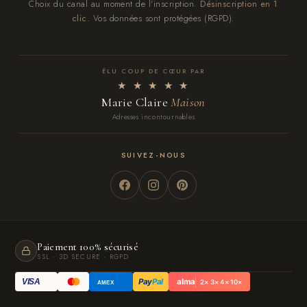
Choix du canal au moment de l'inscription.
Désinscription en 1
clic.
Vos données sont protégées (RGPD).
ÉLU COUP DE CŒUR PAR
★ ★ ★ ★ ★
Marie Claire
Maison
Adresses incontournables
SUIVEZ-NOUS
Paiement 100% sécurisé
SSL · 3D SECURE · RGPD
Pay
Pal
alma
VISA
2× 3× 4× 10×
AMEX