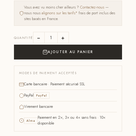
Vous avez vu moins cher ailleurs ?
Contactez-nous
—
nous nous
alignons sur les tarifs*
frais de port inclus des
sites basés en France.
−
+
QUANTITÉ
AJOUTER AU PANIER
MODES DE PAIEMENT ACCEPTÉS
Carte bancaire · Paiement sécurisé SSL
PayPal
PayPal
Virement bancaire
Paiement en 2×, 3× ou 4× sans frais · 10×
Alma
disponible