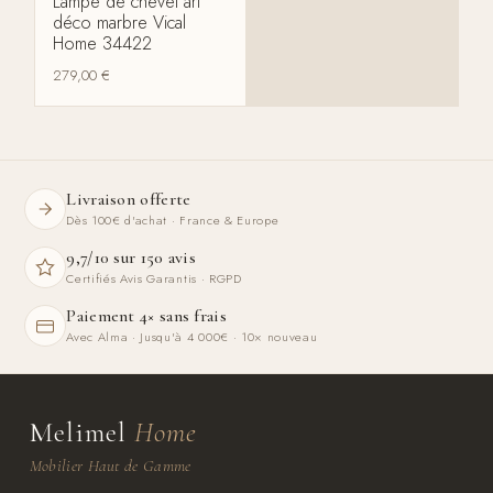
Lampe de chevet art
déco marbre Vical
Home 34422
279,00
€
Livraison offerte
Dès 100€ d'achat · France & Europe
9,7/10 sur 150 avis
Certifiés Avis Garantis · RGPD
Paiement 4× sans frais
Avec Alma · Jusqu'à 4 000€ · 10× nouveau
Melimel
Home
Mobilier Haut de Gamme