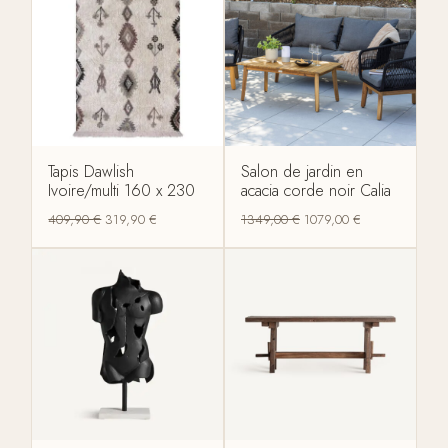
Tapis Dawlish
Salon de jardin en
Ivoire/multi 160 x 230
acacia corde noir Calia
409,90
€
319,90
€
1349,00
€
1079,00
€