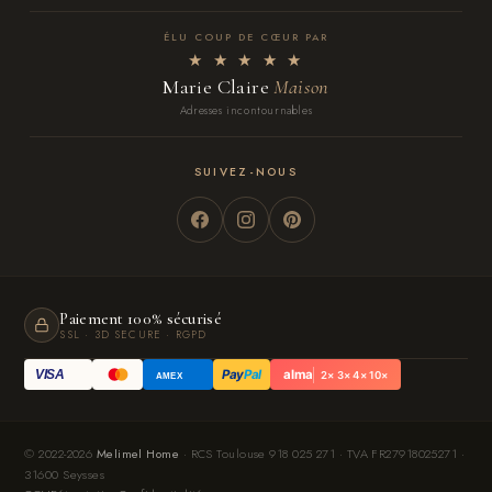
ÉLU COUP DE CŒUR PAR
★ ★ ★ ★ ★
Marie Claire
Maison
Adresses incontournables
SUIVEZ-NOUS
Paiement 100% sécurisé
SSL · 3D SECURE · RGPD
Pay
Pal
alma
VISA
2× 3× 4× 10×
AMEX
© 2022-2026
Melimel Home
· RCS Toulouse 918 025 271 · TVA FR27918025271 ·
31600 Seysses