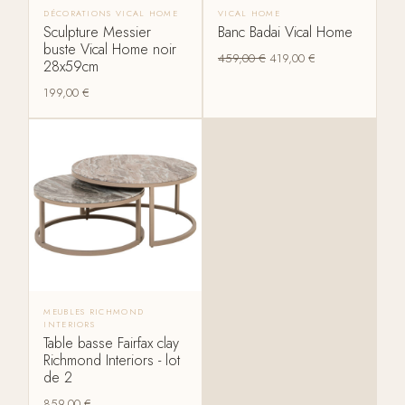
DÉCORATIONS VICAL HOME
VICAL HOME
Sculpture Messier
Banc Badai Vical Home
buste Vical Home noir
459,00
€
419,00
€
28x59cm
199,00
€
MEUBLES RICHMOND
INTERIORS
Table basse Fairfax clay
Richmond Interiors - lot
de 2
859,00
€