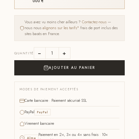
000 €
Vous avez vu moins cher ailleurs ?
Contactez-nous
—
nous nous
alignons sur les tarifs*
frais de port inclus des
sites basés en France.
−
+
QUANTITÉ
AJOUTER AU PANIER
MODES DE PAIEMENT ACCEPTÉS
Carte bancaire · Paiement sécurisé SSL
PayPal
PayPal
Virement bancaire
Paiement en 2×, 3× ou 4× sans frais · 10×
Alma