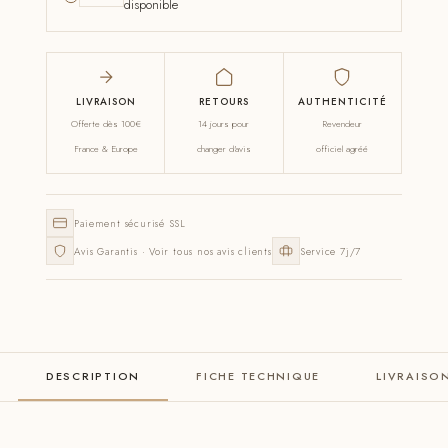
disponible
LIVRAISON
RETOURS
AUTHENTICITÉ
Offerte dès 100€
14 jours pour
Revendeur
France & Europe
changer d'avis
officiel agréé
Paiement sécurisé SSL
Avis Garantis · Voir tous nos avis clients
Service 7j/7
DESCRIPTION
FICHE TECHNIQUE
LIVRAISO