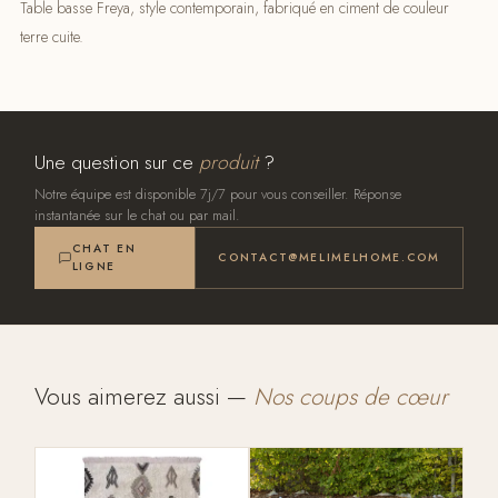
Table basse Freya, style contemporain, fabriqué en ciment de couleur
terre cuite.
Une question sur ce
produit
?
Notre équipe est disponible 7j/7 pour vous conseiller. Réponse
instantanée sur le chat ou par mail.
CHAT EN
CONTACT@MELIMELHOME.COM
LIGNE
Vous aimerez aussi —
Nos coups de cœur