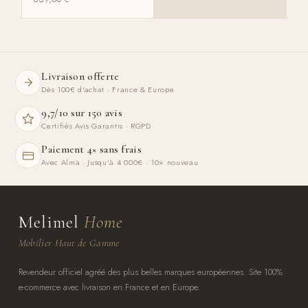
Livraison offerte
Dès 100€ d'achat · France & Europe
9,7/10 sur 150 avis
Certifiés Avis Garantis · RGPD
Paiement 4× sans frais
Avec Alma · Jusqu'à 4 000€ · 10× nouveau
Melimel
Home
Mobilier Haut de Gamme
Revendeur officiel agréé des plus belles marques européennes. Site 100%
e-commerce avec livraison en France et en Europe.