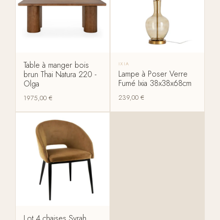
Table à manger bois
IXIA
Lampe à Poser Verre
brun Thai Natura 220 -
Fumé Ixia 38x38x68cm
Olga
239,00
€
1975,00
€
Lot 4 chaises Syrah