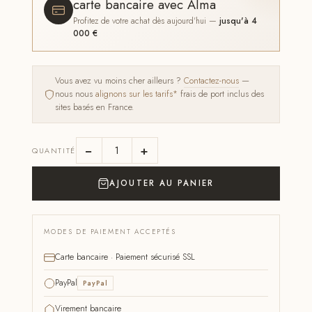
carte bancaire avec Alma
Profitez de votre achat dès aujourd'hui —
jusqu'à 4
000 €
Vous avez vu moins cher ailleurs ?
Contactez-nous
—
nous nous
alignons sur les tarifs*
frais de port inclus des
sites basés en France.
−
+
QUANTITÉ
AJOUTER AU PANIER
MODES DE PAIEMENT ACCEPTÉS
Carte bancaire · Paiement sécurisé SSL
PayPal
PayPal
Virement bancaire