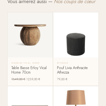
Vous aimerez aussi —
Nos coups de cœur
MEUBLES VICAL HOME
ATHEZZA
Table Basse Erloy Vical
Pouf Livia Anthracite
Home 70cm
Athezza
1349,00
€
1239,00
€
79,00
€