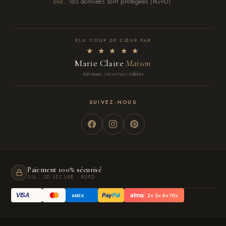
clic.
Vos données sont protégées (RGPD).
ÉLU COUP DE CŒUR PAR
★ ★ ★ ★ ★
Marie Claire
Maison
Adresses incontournables
SUIVEZ-NOUS
Paiement 100% sécurisé
SSL · 3D SECURE · RGPD
Pay
Pal
alma
VISA
2× 3× 4× 10×
AMEX