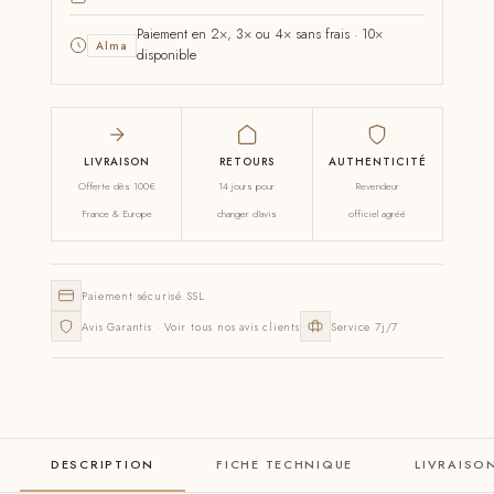
Paiement en 2×, 3× ou 4× sans frais · 10×
Alma
disponible
LIVRAISON
RETOURS
AUTHENTICITÉ
Offerte dès 100€
14 jours pour
Revendeur
France & Europe
changer d'avis
officiel agréé
Paiement sécurisé SSL
Avis Garantis · Voir tous nos avis clients
Service 7j/7
DESCRIPTION
FICHE TECHNIQUE
LIVRAISO