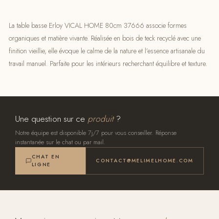
La table basse Erloy VICAL HOME 80cm 37666 associe formes
organiques et matière vivante. Réalisée en bois de teck recyclé avec une
finition vieillie, elle évoque le calme de la nature et l’essence artisanale du
travail manuel. Parfaite pour les intérieurs recherchant équilibre et texture.
Une question sur ce
produit
?
Notre équipe est disponible 7j/7 pour vous conseiller. Réponse
instantanée sur le chat ou par mail.
CHAT EN
CONTACT@MELIMELHOME.COM
LIGNE