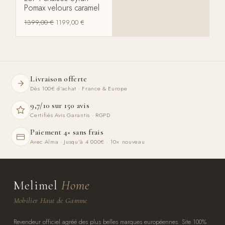
Pomax velours caramel
1399,00
€
1199,00
€
Livraison offerte
Dès 100€ d'achat · France & Europe
9,7/10 sur 150 avis
Certifiés Avis Garantis · RGPD
Paiement 4× sans frais
Avec Alma · Jusqu'à 4 000€ · 10× nouveau
Melimel
Home
Mobilier Haut de Gamme
Revendeur officiel agréé des plus belles marques européennes. Site 100%