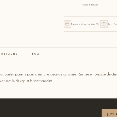
France & Europe
Paiement sécurisé SSL
Avis Ga
& RETOURS
FAQ
x contemporains pour créer une pièce de caractère. Réalisée en placage de chêne 
orisent le design et la fonctionnalité.
CHA