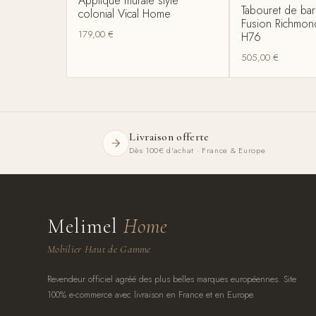
Applique murale style
Tabouret de ba
colonial Vical Home
Fusion Richmond
179,00
€
H76
505,00
€
Livraison offerte
Dès 100€ d'achat · France & Europe
Melimel
Home
Mobilier Haut de Gamme
Revendeur officiel agréé des plus belles marques européennes. Site
100% e-commerce avec livraison en France et en Europe.