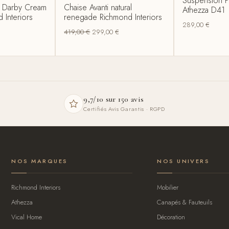
Suspension P
r Darby Cream
Chaise Avanti natural
Athezza D41
 Interiors
renegade Richmond Interiors
289,00
€
419,00
€
299,00
€
9,7/10 sur 150 avis
Certifiés Avis Garantis · RGPD
NOS MARQUES
NOS UNIVERS
Richmond Interiors
Mobilier
Athezza
Canapés & Fauteuils
Vical Home
Décoration