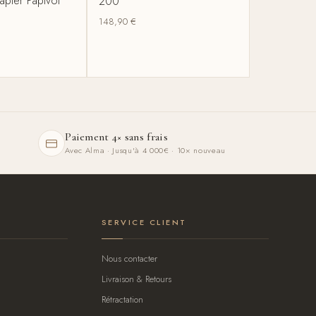
apier Papivol
200
148,90
€
Paiement 4× sans frais
Avec Alma · Jusqu'à 4 000€ · 10× nouveau
SERVICE CLIENT
Nous contacter
Livraison & Retours
Rétractation