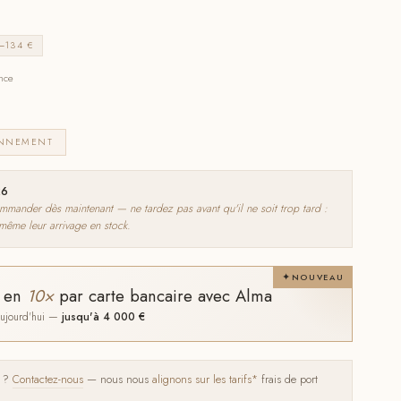
−134 €
ance
ONNEMENT
26
nder dès maintenant — ne tardez pas avant qu'il ne soit trop tard :
 même leur arrivage en stock.
NOUVEAU
t en
10×
par carte bancaire avec Alma
 aujourd'hui —
jusqu'à 4 000 €
s ?
Contactez-nous
— nous nous
alignons sur les tarifs*
frais de port