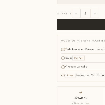
−
+
QUANTITÉ
MODES DE PAIEMENT ACCEPTÉ
Carte bancaire · Paiement sécuri
PayPal
PayPal
Virement bancaire
Paiement en 2×, 3× ou 4
Alma
LIVRAISON
Offerte dès 100€