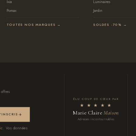
Ixia
Luminaires
Pomax
Jardin
TOUTES NOS MARQUES →
SOLDES -70% →
 offres
ÉLU COUP DE CŒUR PAR
★ ★ ★ ★ ★
Marie Claire
Maison
M'INSCRIS
Adresses incontournables
ic.
Vos données