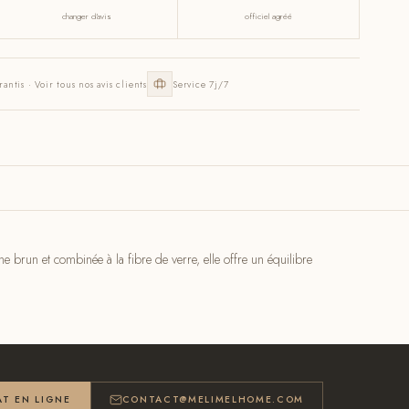
changer d'avis
officiel agréé
rantis · Voir tous nos avis clients
Service 7j/7
brun et combinée à la fibre de verre, elle offre un équilibre
T EN LIGNE
CONTACT@MELIMELHOME.COM