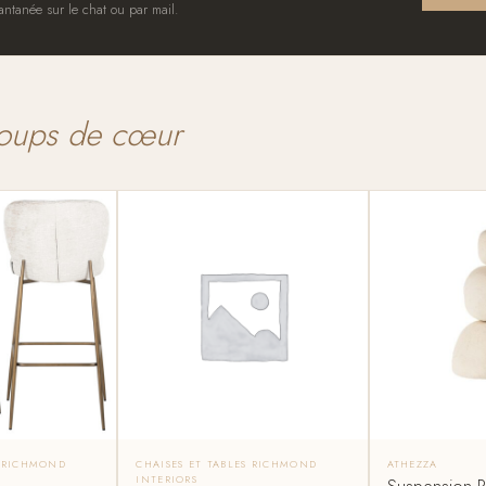
antanée sur le chat ou par mail.
oups de cœur
S RICHMOND
CHAISES ET TABLES RICHMOND
ATHEZZA
INTERIORS