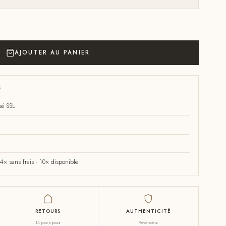
AJOUTER AU PANIER
S
sé SSL
× sans frais · 10× disponible
RETOURS
AUTHENTICITÉ
14 jours pour
Revendeur