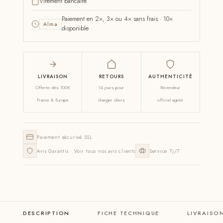
Virement bancaire
Paiement en 2×, 3× ou 4× sans frais · 10×
Alma
disponible
LIVRAISON
RETOURS
AUTHENTICITÉ
Offerte dès 100€
14 jours pour
Revendeur
France & Europe
changer d'avis
officiel agréé
Paiement sécurisé SSL
Avis Garantis · Voir tous nos avis clients
Service 7j/7
DESCRIPTION
FICHE TECHNIQUE
LIVRAISO