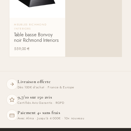
MEUBLES RICHMOND
INTERIORS
Table basse Bonvoy
noir Richmond Interiors
559,00
€
Livraison offerte
Dès 100€ d'achat · France & Europe
9,7/10 sur 150 avis
Certifiés Avis Garantis · RGPD
Paiement 4× sans frais
Avec Alma · Jusqu'à 4 000€ · 10× nouveau