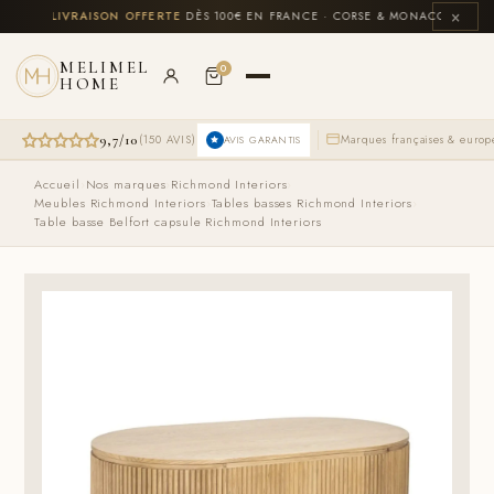
Aller
×
US
🚚
LIVRAISON OFFERTE
DÈS 100€ EN FRANCE · CORSE & MONACO INCLUS
💳
au
contenu
MELIMEL
0
HOME
9,7/10
(150 AVIS)
Marques françaises & euro
AVIS GARANTIS
Accueil
›
Nos marques
›
Richmond Interiors
›
Meubles Richmond Interiors
›
Tables basses Richmond Interiors
›
Table basse Belfort capsule Richmond Interiors