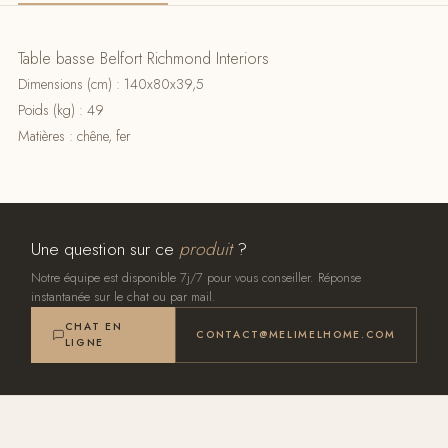
Table basse Belfort Richmond Interiors
Dimensions (cm) : 140x80x39,5
Poids (kg) : 49
Matières : chêne, fer
Une question sur ce
produit
?
Notre équipe est disponible 7j/7 pour vous conseiller. Réponse
instantanée sur le chat ou par mail.
CHAT EN
CONTACT@MELIMELHOME.COM
LIGNE