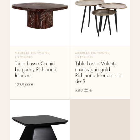
MEUBLES RICHMOND
MEUBLES RICHMOND
INTERIORS
INTERIORS
Table basse Orchid
Table basse Volenta
burgundy Richmond
champagne gold
Interiors
Richmond Interiors - lot
de 3
1289,00
€
389,00
€