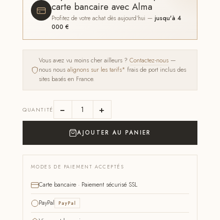
carte bancaire avec Alma
Profitez de votre achat dès aujourd'hui —
jusqu'à 4
000 €
Vous avez vu moins cher ailleurs ?
Contactez-nous
—
nous nous
alignons sur les tarifs*
frais de port inclus des
sites basés en France.
−
+
QUANTITÉ
AJOUTER AU PANIER
MODES DE PAIEMENT ACCEPTÉS
Carte bancaire · Paiement sécurisé SSL
PayPal
PayPal