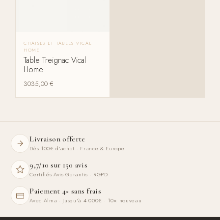
CHAISES ET TABLES VICAL
HOME
Table Treignac Vical
Home
3035,00
€
Livraison offerte
Dès 100€ d'achat · France & Europe
9,7/10 sur 150 avis
Certifiés Avis Garantis · RGPD
Paiement 4× sans frais
Avec Alma · Jusqu'à 4 000€ · 10× nouveau