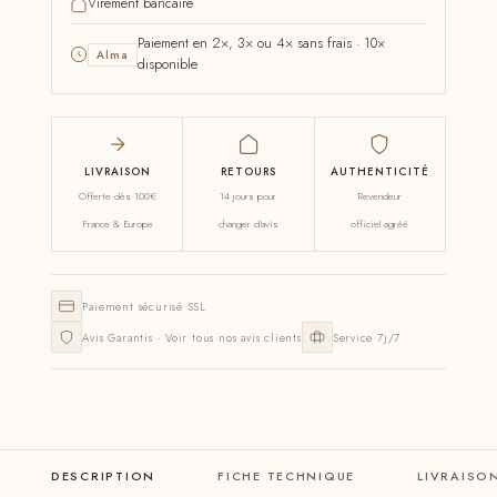
Virement bancaire
Paiement en 2×, 3× ou 4× sans frais · 10×
Alma
disponible
LIVRAISON
RETOURS
AUTHENTICITÉ
Offerte dès 100€
14 jours pour
Revendeur
France & Europe
changer d'avis
officiel agréé
Paiement sécurisé SSL
Avis Garantis · Voir tous nos avis clients
Service 7j/7
DESCRIPTION
FICHE TECHNIQUE
LIVRAISO