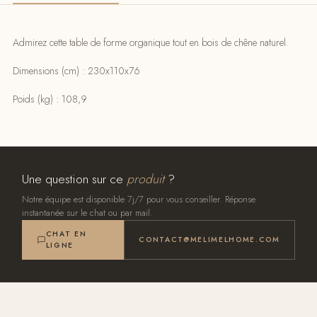
Admirez cette table de forme organique tout en bois de chêne naturel.
Dimensions (cm) : 230x110x76
Poids (kg) : 108,9
Une question sur ce
produit
?
Notre équipe est disponible 7j/7 pour vous conseiller. Réponse
instantanée sur le chat ou par mail.
CHAT EN
CONTACT@MELIMELHOME.COM
LIGNE