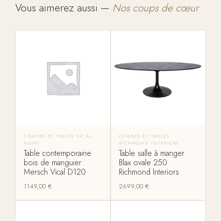
Vous aimerez aussi —
Nos coups de cœur
CHAISES ET TABLES VICAL
CHAISES ET TABLES
HOME
RICHMOND INTERIORS
Table contemporaine
Table salle à manger
bois de manguier
Blax ovale 250
Mersch Vical D120
Richmond Interiors
1149,00
€
2699,00
€