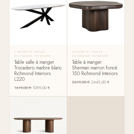
CHAISES ET TABLES
CHAISES ET TABLES
RICHMOND INTERIORS
RICHMOND INTERIORS
Table salle à manger
Table à manger
Trocadero marbre blanc
Sherman marron foncé
Richmond Interiors
150 Richmond Interiors
L220
2619,00
€
2445,00
€
1619,00
€
1099,00
€