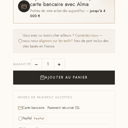
carte bancaire avec Alma
Profitez de votre achat dès aujourd'hui —
jusqu'à 4
000 €
Vous avez vu moins cher ailleurs ?
Contactez-nous
—
nous nous
alignons sur les tarifs*
frais de port inclus des
sites basés en France.
−
+
QUANTITÉ
AJOUTER AU PANIER
MODES DE PAIEMENT ACCEPTÉS
Carte bancaire · Paiement sécurisé SSL
PayPal
PayPal