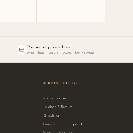
Paiement 4× sans frais
Avec Alma · Jusqu'à 4 000€ · 10× nouveau
SERVICE CLIENT
Nous contacter
Livraison & Retours
Rétractation
Garantie meilleur prix
Paiements sécurisés