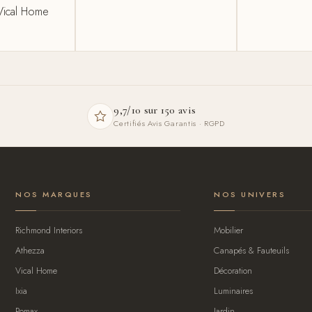
Vical Home
9,7/10 sur 150 avis
Certifiés Avis Garantis · RGPD
NOS MARQUES
NOS UNIVERS
Richmond Interiors
Mobilier
Athezza
Canapés & Fauteuils
Vical Home
Décoration
Ixia
Luminaires
Pomax
Jardin