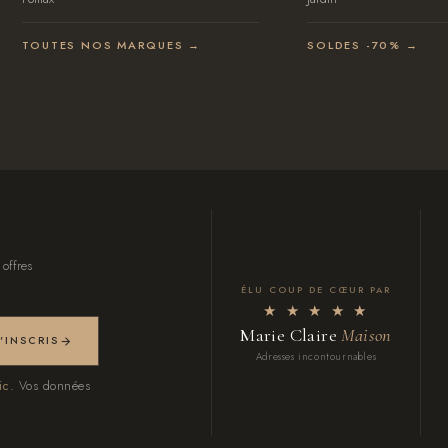
TOUTES NOS MARQUES →
SOLDES -70% →
 offres
ÉLU COUP DE CŒUR PAR
★ ★ ★ ★ ★
Marie Claire
Maison
M'INSCRIS
Adresses incontournables
ic.
Vos données