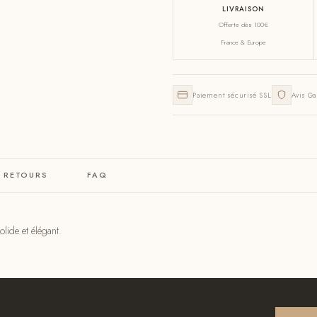
LIVRAISON
Offerte dès 100€
France & Europe
Paiement sécurisé SSL
Avis Ga
& RETOURS
FAQ
lide et élégant.