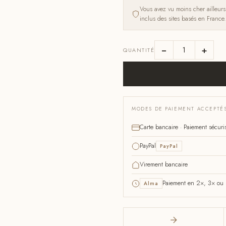
Vous avez vu moins cher ailleur
inclus des sites basés en France.
−
+
QUANTITÉ
MODES DE PAIEMENT ACCEPTÉ
Carte bancaire · Paiement sécuri
PayPal
PayPal
Virement bancaire
Paiement en 2×, 3× ou 4
Alma