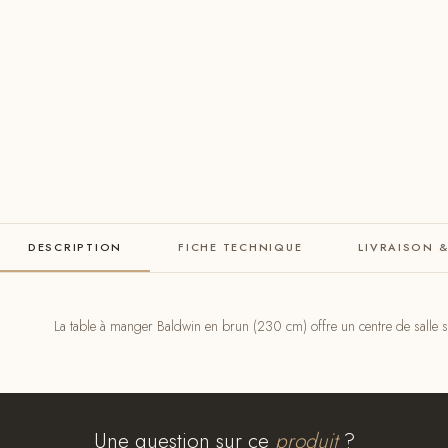
DESCRIPTION
FICHE TECHNIQUE
LIVRAISON 
La table à manger Baldwin en brun (230 cm) offre un centre de salle so
Une question sur ce
produit
?