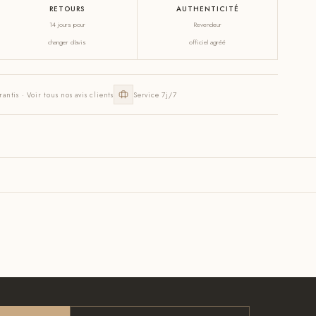
RETOURS
AUTHENTICITÉ
14 jours pour
Revendeur
changer d'avis
officiel agréé
rantis · Voir tous nos avis clients
Service 7j/7