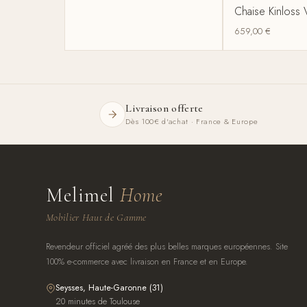
Chaise Kinloss 
659,00
€
Livraison offerte
Dès 100€ d'achat · France & Europe
Melimel
Home
Mobilier Haut de Gamme
Revendeur officiel agréé des plus belles marques européennes. Site
100% e-commerce avec livraison en France et en Europe.
Seysses, Haute-Garonne (31)
20 minutes de Toulouse