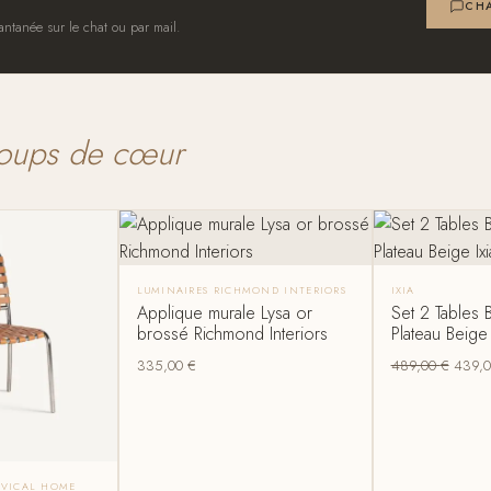
CHA
antanée sur le chat ou par mail.
oups de cœur
LUMINAIRES RICHMOND INTERIORS
IXIA
Applique murale Lysa or
Set 2 Tables 
brossé Richmond Interiors
Plateau Beige 
335,00
€
489,00
€
439,
S VICAL HOME