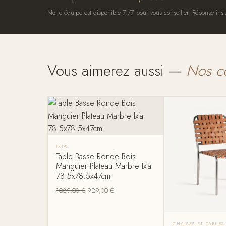
Notre équipe est disponible 7j/7 pour vous conseiller. Réponse inst
Vous aimerez aussi —
Nos c
IXIA
Table Basse Ronde Bois
Manguier Plateau Marbre Ixia
78.5x78.5x47cm
1039,00
€
929,00
€
CHAISES ET TABLE