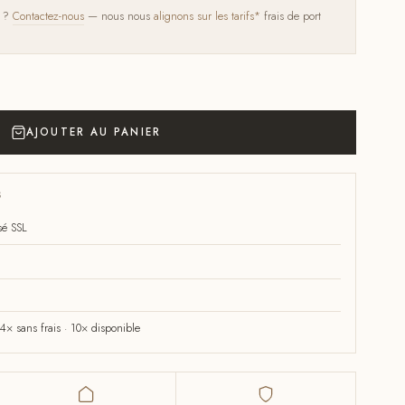
s ?
Contactez-nous
— nous nous
alignons sur les tarifs*
frais de port
AJOUTER AU PANIER
S
sé SSL
× sans frais · 10× disponible