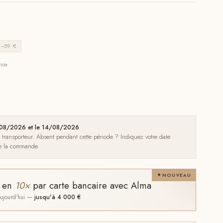
−59 €
ance
10/08/2026 et le 14/08/2026
e transporteur. Absent pendant cette période ? Indiquez votre date
de la commande.
NOUVEAU
t en
10×
par carte bancaire avec Alma
 aujourd'hui —
jusqu'à 4 000 €