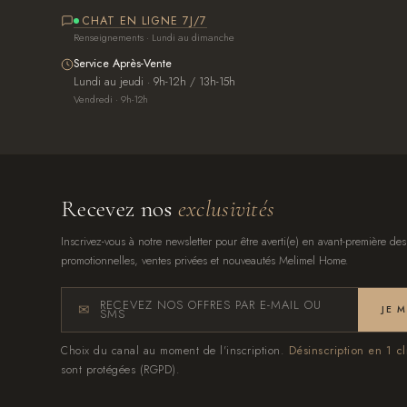
CHAT EN LIGNE 7J/7
Renseignements · Lundi au dimanche
Service Après-Vente
Lundi au jeudi · 9h-12h / 13h-15h
Vendredi · 9h-12h
Recevez nos
exclusivités
Inscrivez-vous à notre newsletter pour être averti(e) en avant-première des
promotionnelles, ventes privées et nouveautés Melimel Home.
RECEVEZ NOS OFFRES PAR E-MAIL OU
JE 
SMS
Choix du canal au moment de l'inscription.
Désinscription en 1 cl
sont protégées (RGPD).