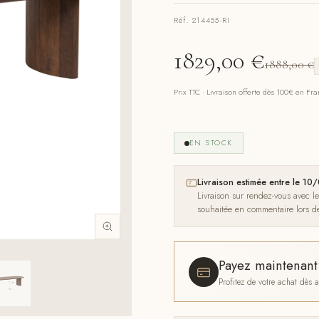
Réf. 214455-RI
1829,00
€
1888,00
€
Prix TTC · Livraison offerte dès 100€ en Fr
EN STOCK
Livraison estimée entre le 
Livraison sur rendez-vous avec l
souhaitée en commentaire lors 
Payez maintenan
Profitez de votre achat dès