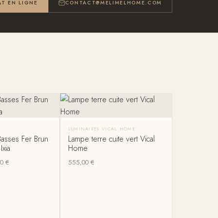
T EN LIGNE
CONTACT@MELIMELHOME.COM
LUMINAIRES VICAL HOME
Basses Fer Brun
Lampe terre cuite vert Vical
Ixia
Home
00
€
555,00
€