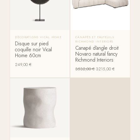
DÉCORATIONS VICAL HOME
CANAPÉS ET FAUTEUILS
RICHMOND INTERIORS
Disque sur pied
Canapé d’angle droit
coquille noir Vical
Novaro natural fancy
Home 60cm
Richmond Interiors
249,00
€
3532,00
€
3215,00
€