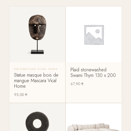
Plaid stonewashed
DÉCORATIONS VICAL HOME
Statue masque bois de
Swami Thym 130 x 200
mangue Mascara Vical
67,90
€
Home
95,00
€