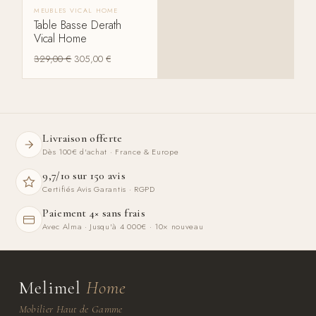
MEUBLES VICAL HOME
Table Basse Derath
Vical Home
329,00
€
305,00
€
Livraison offerte
Dès 100€ d'achat · France & Europe
9,7/10 sur 150 avis
Certifiés Avis Garantis · RGPD
Paiement 4× sans frais
Avec Alma · Jusqu'à 4 000€ · 10× nouveau
Melimel
Home
Mobilier Haut de Gamme