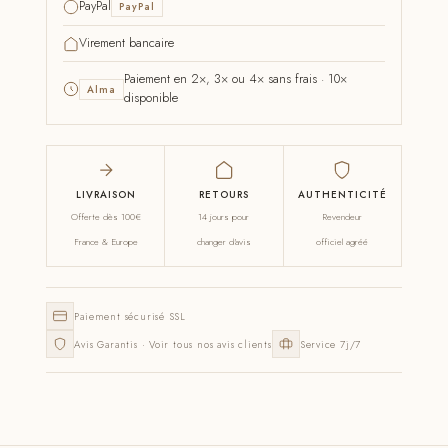
PayPal
PayPal
Virement bancaire
Paiement en 2×, 3× ou 4× sans frais · 10×
Alma
disponible
LIVRAISON
RETOURS
AUTHENTICITÉ
Offerte dès 100€
14 jours pour
Revendeur
France & Europe
changer d'avis
officiel agréé
Paiement sécurisé SSL
Avis Garantis · Voir tous nos avis clients
Service 7j/7