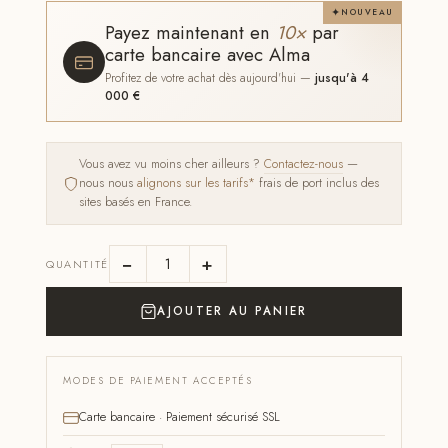
NOUVEAU
Payez maintenant en
10×
par
carte bancaire avec Alma
Profitez de votre achat dès aujourd'hui —
jusqu'à 4
000 €
Vous avez vu moins cher ailleurs ?
Contactez-nous
—
nous nous
alignons sur les tarifs*
frais de port inclus des
sites basés en France.
−
+
QUANTITÉ
AJOUTER AU PANIER
MODES DE PAIEMENT ACCEPTÉS
Carte bancaire · Paiement sécurisé SSL