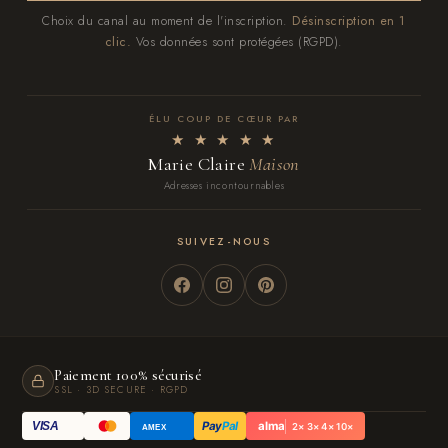
Choix du canal au moment de l'inscription.
Désinscription en 1
clic.
Vos données sont protégées (RGPD).
ÉLU COUP DE CŒUR PAR
★ ★ ★ ★ ★
Marie Claire
Maison
Adresses incontournables
SUIVEZ-NOUS
Paiement 100% sécurisé
SSL · 3D SECURE · RGPD
Pay
Pal
alma
VISA
2× 3× 4× 10×
AMEX