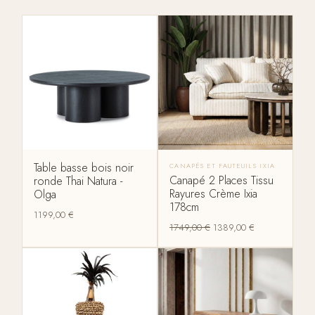
Table basse bois noir
CANAPÉS ET FAUTEUILS IXIA
Canapé 2 Places Tissu
ronde Thai Natura -
Rayures Crème Ixia
Olga
178cm
1199,00
€
1749,00
€
1389,00
€