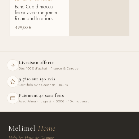
RICHMOND INTERIORS
Banc Cupid mocca
linear avec rangement
Richmond Interiors
499,00
€
Livraison offerte
Dès 100€ d'achat · France & Europe
9,7/10 sur 150 avis
Certifiés Avis Garantis · RGPD
Paiement 4× sans frais
Avec Alma · Jusqu'à 4 000€ · 10× nouveau
Melimel
Home
Mobilier Haut de Gamme