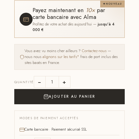
NOUVEAU
Payez maintenant en
10×
par
carte bancaire avec Alma
Profitez de votre achat dès aujourd'hui —
jusqu'à 4
000 €
Vous avez vu moins cher ailleurs ?
Contactez-nous
—
nous nous
alignons sur les tarifs*
frais de port inclus des
sites basés en France.
−
+
QUANTITÉ
AJOUTER AU PANIER
MODES DE PAIEMENT ACCEPTÉS
Carte bancaire · Paiement sécurisé SSL