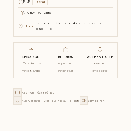
PayPal
PayPal
Virement bancaire
Paiement en 2×, 3× ou 4× sans frais · 10×
Alma
disponible
LIVRAISON
RETOURS
AUTHENTICITÉ
Offerte dès 100€
14 jours pour
Revendeur
France & Europe
changer d'avis
officiel agréé
Paiement sécurisé SSL
Avis Garantis · Voir tous nos avis clients
Service 7j/7