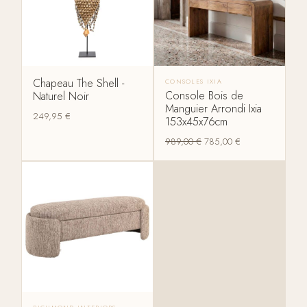
Chapeau The Shell -
CONSOLES IXIA
Console Bois de
Naturel Noir
Manguier Arrondi Ixia
249,95
€
153x45x76cm
989,00
€
785,00
€