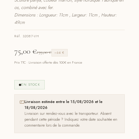
Sculture panya, couleur marron, style nordique. Fabriqué en
os, combiné avec fer.
Dimensions : Longueur: 11cm , Largeur: 11cm , Hauteur:
49cm
Réf. 32087-VH
75,00
€
139,00
€
−64 €
Prix TTC · Livraison offerte dès 100€ en France
EN STOCK
Livraison estimée entre le 15/08/2026 et le
18/08/2026
Livraison sur rendez-vous avec le transporteur. Absent
pendant cette période ? Indiquez votre date souhaitée en
commentaire lors de la commande.