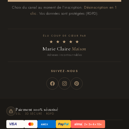
Choix du canal au moment de l'inscription.
Désinscription en 1
clic.
Vos données sont protégées (RGPD).
ÉLU COUP DE CŒUR PAR
★ ★ ★ ★ ★
Marie Claire
Maison
Adresses incontournables
SUIVEZ-NOUS
Paiement 100% sécurisé
SSL · 3D SECURE · RGPD
Pay
Pal
alma
VISA
2× 3× 4× 10×
AMEX