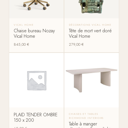
VICAL HOME
DÉCORATIONS VICAL HOME
Chaise bureau Nozay
Tête de mort vert doré
Vical Home
Vical Home
845,00
€
279,00
€
PLAID TENDER OMBRE
CHAISES ET TABLES
RICHMOND INTERIORS
150 x 200
Table à manger