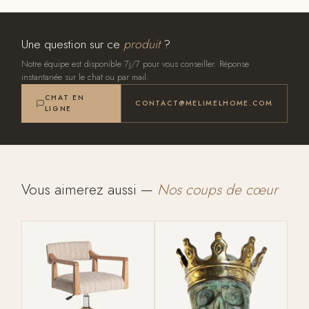
Une question sur ce
produit
?
Notre équipe est disponible 7j/7 pour vous conseiller. Réponse
instantanée sur le chat ou par mail.
CHAT EN
CONTACT@MELIMELHOME.COM
LIGNE
Vous aimerez aussi —
Nos coups de cœur