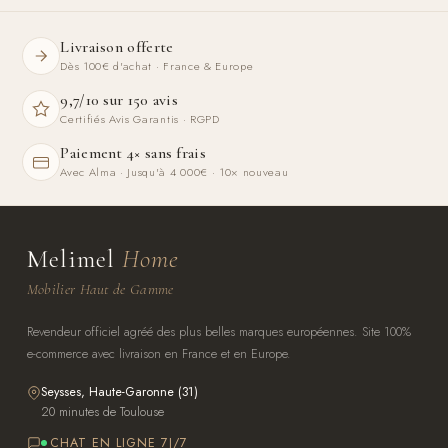
Livraison offerte
Dès 100€ d'achat · France & Europe
9,7/10 sur 150 avis
Certifiés Avis Garantis · RGPD
Paiement 4× sans frais
Avec Alma · Jusqu'à 4 000€ · 10× nouveau
Melimel
Home
Mobilier Haut de Gamme
Revendeur officiel agréé des plus belles marques européennes. Site 100%
e-commerce avec livraison en France et en Europe.
Seysses, Haute-Garonne (31)
20 minutes de Toulouse
CHAT EN LIGNE 7J/7