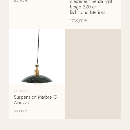
62,90
€
d'extérieur Senza light
beige 220 cm
Richmond Interiors
1739,00
€
ATHEZZA
Suspension Marbre G
Athezza
99,00
€