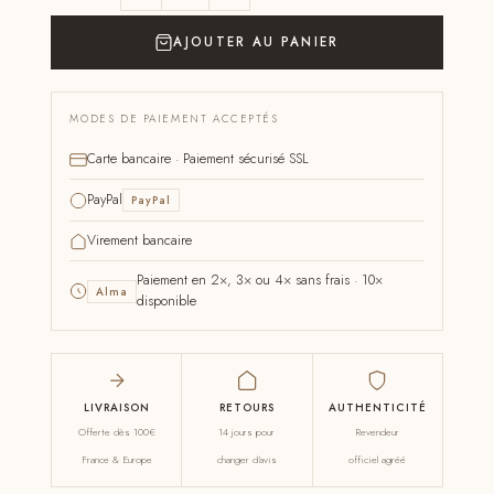
AJOUTER AU PANIER
MODES DE PAIEMENT ACCEPTÉS
Carte bancaire · Paiement sécurisé SSL
PayPal
PayPal
Virement bancaire
Paiement en 2×, 3× ou 4× sans frais · 10×
Alma
disponible
LIVRAISON
RETOURS
AUTHENTICITÉ
Offerte dès 100€
14 jours pour
Revendeur
France & Europe
changer d'avis
officiel agréé