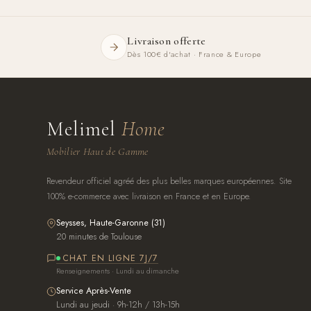
Livraison offerte
Dès 100€ d'achat · France & Europe
Melimel
Home
Mobilier Haut de Gamme
Revendeur officiel agréé des plus belles marques européennes. Site
100% e-commerce avec livraison en France et en Europe.
Seysses, Haute-Garonne (31)
20 minutes de Toulouse
CHAT EN LIGNE 7J/7
Renseignements · Lundi au dimanche
Service Après-Vente
Lundi au jeudi · 9h-12h / 13h-15h