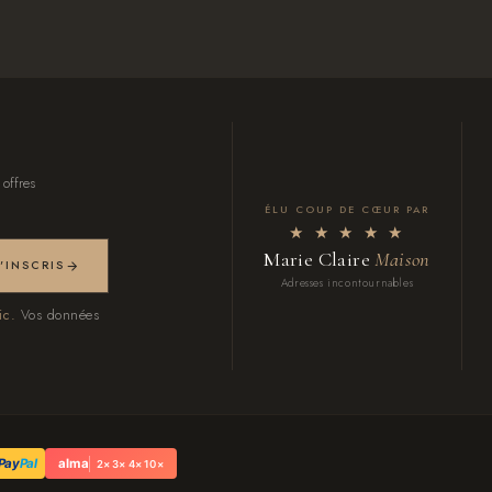
 offres
ÉLU COUP DE CŒUR PAR
★ ★ ★ ★ ★
Marie Claire
Maison
M'INSCRIS
Adresses incontournables
ic.
Vos données
Pay
Pal
alma
2× 3× 4× 10×