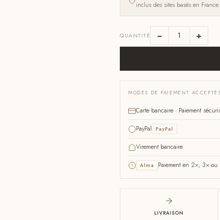
inclus des sites basés en France.
−
+
QUANTITÉ
MODES DE PAIEMENT ACCEPTÉ
Carte bancaire · Paiement sécuri
PayPal
PayPal
Virement bancaire
Paiement en 2×, 3× ou 4
Alma
LIVRAISON