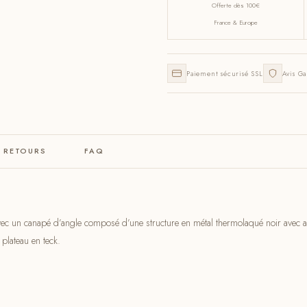
Offerte dès 100€
France & Europe
Paiement sécurisé SSL
Avis Ga
& RETOURS
FAQ
Avec un canapé d’angle composé d’une structure en métal thermolaqué noir avec a
plateau en teck.