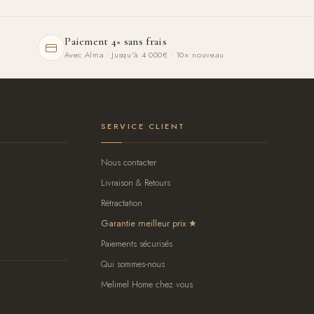
Paiement 4× sans frais
Avec Alma · Jusqu'à 4 000€ · 10× nouveau
SERVICE CLIENT
Nous contacter
Livraison & Retours
Rétractation
Garantie meilleur prix
Paiements sécurisés
Qui sommes-nous
Melimel Home chez vous