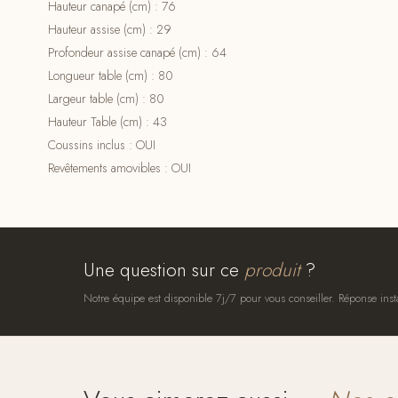
Hauteur canapé (cm) : 76
Hauteur assise (cm) : 29
Profondeur assise canapé (cm) : 64
Longueur table (cm) : 80
Largeur table (cm) : 80
Hauteur Table (cm) : 43
Coussins inclus : OUI
Revêtements amovibles : OUI
Une question sur ce
produit
?
Notre équipe est disponible 7j/7 pour vous conseiller. Réponse inst