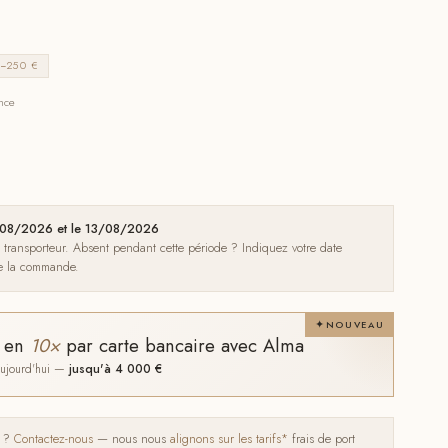
−250 €
ance
09/08/2026 et le 13/08/2026
e transporteur. Absent pendant cette période ? Indiquez votre date
de la commande.
NOUVEAU
t en
10×
par carte bancaire avec Alma
 aujourd'hui —
jusqu'à 4 000 €
s ?
Contactez-nous
— nous nous
alignons sur les tarifs*
frais de port