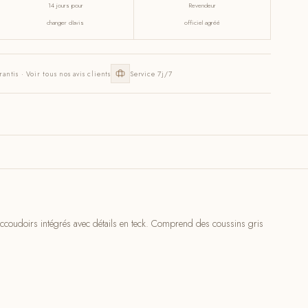
14 jours pour
Revendeur
changer d'avis
officiel agréé
rantis · Voir tous nos avis clients
Service 7j/7
ccoudoirs intégrés avec détails en teck. Comprend des coussins gris