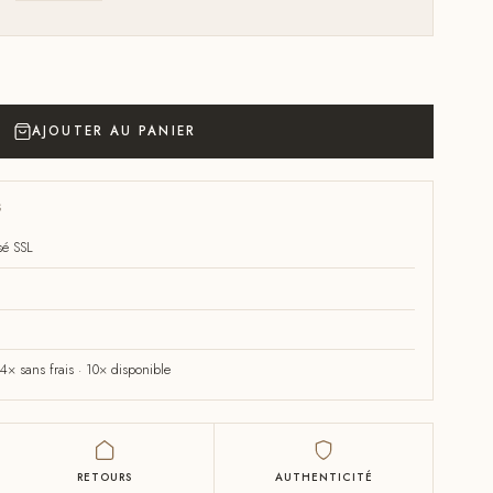
AJOUTER AU PANIER
S
sé SSL
× sans frais · 10× disponible
RETOURS
AUTHENTICITÉ