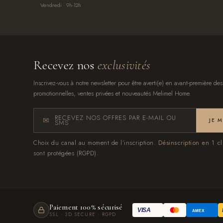
Vendredi · 9h-12h
Recevez nos
exclusivités
Inscrivez-vous à notre newsletter pour être averti(e) en avant-première des
promotionnelles, ventes privées et nouveautés Melimel Home.
RECEVEZ NOS OFFRES PAR E-MAIL OU
JE 
SMS
Choix du canal au moment de l'inscription.
Désinscription en 1 cl
sont protégées (RGPD).
Paiement 100% sécurisé
VISA
AMEX
SSL · 3D SECURE · RGPD