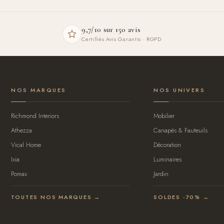
9,7/10 sur 150 avis
Certifiés Avis Garantis · RGPD
NOS MARQUES
NOS UNIVERS
Richmond Interiors
Mobilier
Athezza
Canapés & Fauteuils
Vical Home
Décoration
Ixia
Luminaires
Pomax
Jardin
TOUTES NOS MARQUES →
SOLDES -70% →