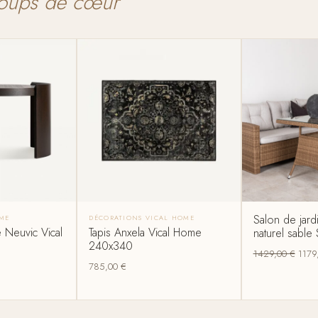
oups de cœur
Salon de jardi
OME
DÉCORATIONS VICAL HOME
 Neuvic Vical
Tapis Anxela Vical Home
naturel sable 
240x340
1429,00
€
1179
785,00
€