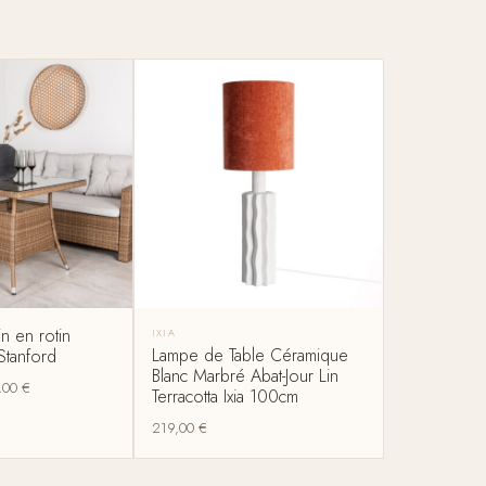
n en rotin
IXIA
Lampe de Table Céramique
Stanford
Blanc Marbré Abat-Jour Lin
,00
€
Terracotta Ixia 100cm
219,00
€