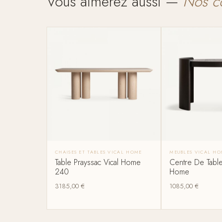
Vous aimerez aussi —
Nos c
CHAISES ET TABLES VICAL HOME
MEUBLES VICAL H
Table Prayssac Vical Home
Centre De Table
240
Home
3185,00
€
1085,00
€