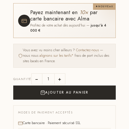
NOUVEAU
Payez maintenant en
10×
par
carte bancaire avec Alma
Profitez de votre achat dès aujourd'hui —
jusqu'à 4
000 €
Vous avez vu moins cher ailleurs ?
Contactez-nous
—
nous nous
alignons sur les tarifs*
frais de port inclus des
sites basés en France.
−
+
QUANTITÉ
AJOUTER AU PANIER
MODES DE PAIEMENT ACCEPTÉS
Carte bancaire · Paiement sécurisé SSL