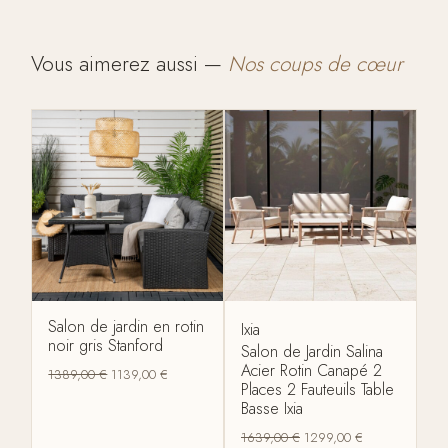
Vous aimerez aussi —
Nos coups de cœur
Salon de jardin en rotin
Ixia
noir gris Stanford
Salon de Jardin Salina
Acier Rotin Canapé 2
1389,00
€
1139,00
€
Places 2 Fauteuils Table
Basse Ixia
1639,00
€
1299,00
€