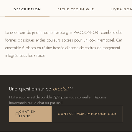
DESCRIPTION
FICHE TECHNIQUE
LIVRAISO
Le salon bas de jardin résine tressée gris PVC-CONFORT combine des
formes classiques et des couleurs sobres pour un look intemporel. Cet
ensemble 5 places en résine tressée dispose de coffres de rangement
intégrés sous les assises.
Une question sur ce
produit
?
Notre équipe est disponible 7j/7 pour vous conseiller. Réponse
instantanée sur le chat ou par mail.
CHAT EN
CONTACT@MELIMELHOME.COM
LIGNE