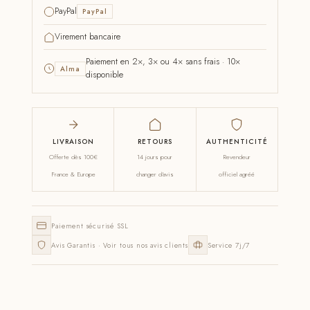
PayPal
PayPal
Virement bancaire
Paiement en 2×, 3× ou 4× sans frais · 10×
Alma
disponible
LIVRAISON
RETOURS
AUTHENTICITÉ
Offerte dès 100€
14 jours pour
Revendeur
France & Europe
changer d'avis
officiel agréé
Paiement sécurisé SSL
Avis Garantis · Voir tous nos avis clients
Service 7j/7