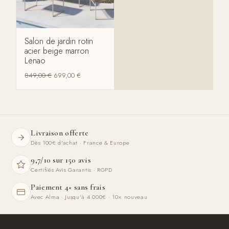
Salon de jardin rotin
acier beige marron
Lenao
849,00
€
699,00
€
Livraison offerte
Dès 100€ d'achat · France & Europe
9,7/10 sur 150 avis
Certifiés Avis Garantis · RGPD
Paiement 4× sans frais
Avec Alma · Jusqu'à 4 000€ · 10× nouveau