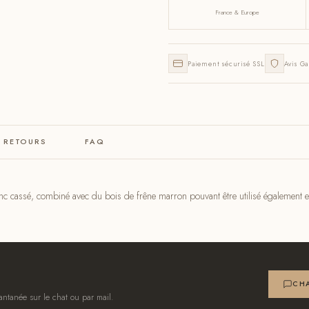
France & Europe
Paiement sécurisé SSL
Avis Ga
& RETOURS
FAQ
anc cassé, combiné avec du bois de frêne marron pouvant être utilisé également 
CHA
antanée sur le chat ou par mail.