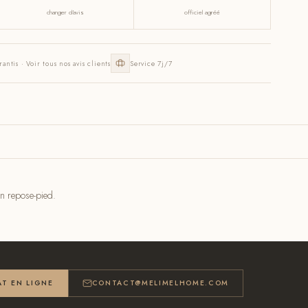
changer d'avis
officiel agréé
rantis · Voir tous nos avis clients
Service 7j/7
en repose-pied.
T EN LIGNE
CONTACT@MELIMELHOME.COM