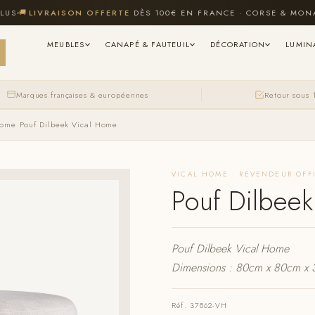

LIVRAISON OFFERTE
DÈS 100€ EN FRANCE · CORSE & MONACO 
MEUBLES
CANAPÉ & FAUTEUIL
DÉCORATION
LUMIN
Marques françaises & européennes
Retour sous 
Home
›
Pouf Dilbeek Vical Home
VICAL HOME · REVENDEUR OFF
Pouf Dilbee
Pouf Dilbeek Vical Home
Dimensions : 80cm x 80cm x
Réf. 37862-VH