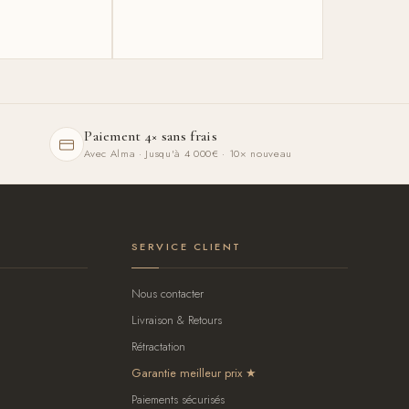
Paiement 4× sans frais
Avec Alma · Jusqu'à 4 000€ · 10× nouveau
SERVICE CLIENT
Nous contacter
Livraison & Retours
Rétractation
Garantie meilleur prix
Paiements sécurisés