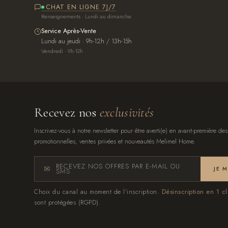
CHAT EN LIGNE 7J/7
Renseignements · Lundi au dimanche
Service Après-Vente
Lundi au jeudi · 9h-12h / 13h-15h
Vendredi · 9h-12h
Recevez nos
exclusivités
Inscrivez-vous à notre newsletter pour être averti(e) en avant-première des
promotionnelles, ventes privées et nouveautés Melimel Home.
RECEVEZ NOS OFFRES PAR E-MAIL OU
JE 
SMS
Choix du canal au moment de l'inscription.
Désinscription en 1 cl
sont protégées (RGPD).