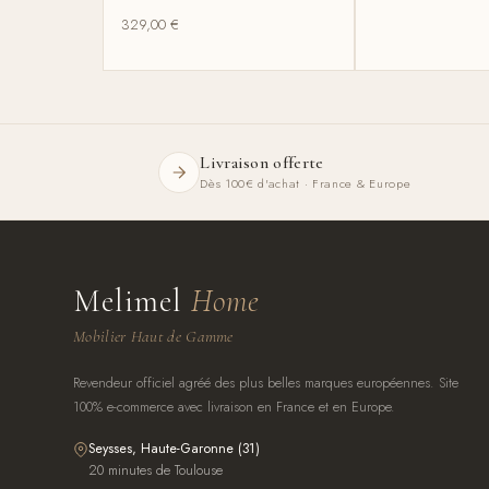
329,00
€
Livraison offerte
Dès 100€ d'achat · France & Europe
Melimel
Home
Mobilier Haut de Gamme
Revendeur officiel agréé des plus belles marques européennes. Site
100% e-commerce avec livraison en France et en Europe.
Seysses, Haute-Garonne (31)
20 minutes de Toulouse