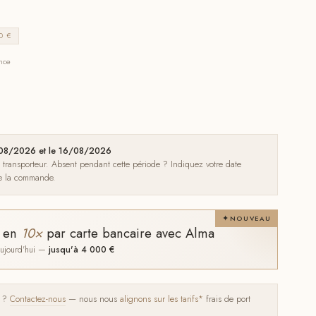
0 €
ance
3/08/2026 et le 16/08/2026
e transporteur. Absent pendant cette période ? Indiquez votre date
de la commande.
NOUVEAU
t en
10×
par carte bancaire avec Alma
 aujourd'hui —
jusqu'à 4 000 €
s ?
Contactez-nous
— nous nous
alignons sur les tarifs*
frais de port