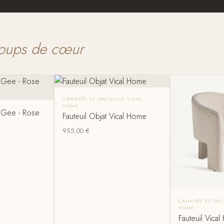
oups de cœur
CANAPÉS ET FAUTEUILS VICAL
HOME
 Gee - Rose
Fauteuil Objat Vical Home
955,00
€
CANAPÉS ET FAU
HOME
Fauteuil Vical