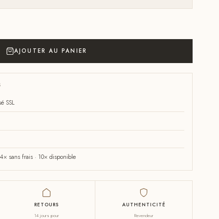
AJOUTER AU PANIER
S
sé SSL
× sans frais · 10× disponible
RETOURS
AUTHENTICITÉ
14 jours pour
Revendeur