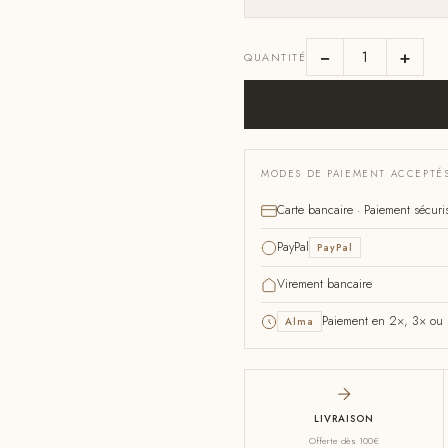
−
+
QUANTITÉ
MODES DE PAIEMENT ACCEPTÉ
Carte bancaire · Paiement sécuri
PayPal
PayPal
Virement bancaire
Paiement en 2×, 3× ou 4
Alma
LIVRAISON
Offerte dès 100€