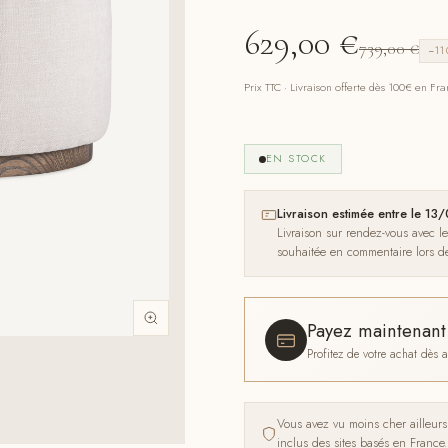
629,00
€
739,00
€
−11
Prix TTC · Livraison offerte dès 100€ en Fr
EN STOCK
Livraison estimée entre le 1
Livraison sur rendez-vous avec l
souhaitée en commentaire lors 
Payez maintenan
Profitez de votre achat dès
Vous avez vu moins cher ailleur
inclus des sites basés en France.