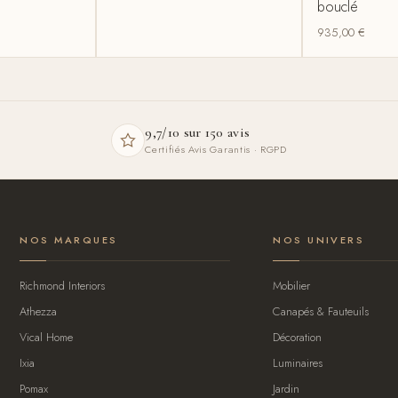
bouclé
935,00
€
9,7/10 sur 150 avis
Certifiés Avis Garantis · RGPD
NOS MARQUES
NOS UNIVERS
Richmond Interiors
Mobilier
Athezza
Canapés & Fauteuils
Vical Home
Décoration
Ixia
Luminaires
Pomax
Jardin