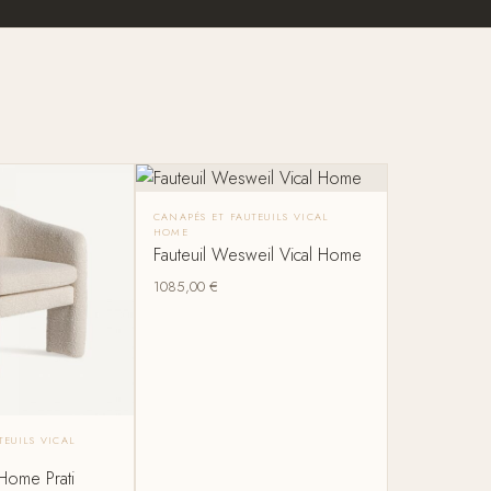
CANAPÉS ET FAUTEUILS VICAL
HOME
Fauteuil Wesweil Vical Home
1085,00
€
TEUILS VICAL
 Home Prati