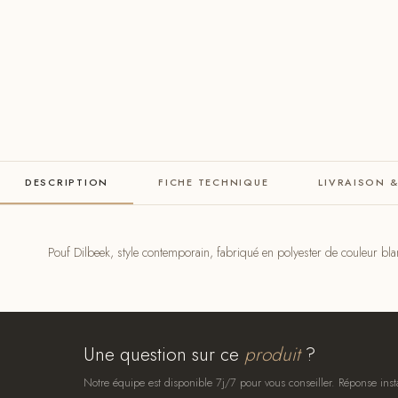
DESCRIPTION
FICHE TECHNIQUE
LIVRAISON 
Pouf Dilbeek, style contemporain, fabriqué en polyester de couleur bl
Une question sur ce
produit
?
Notre équipe est disponible 7j/7 pour vous conseiller. Réponse inst