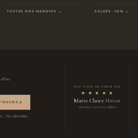
TOUTES NOS MARQUES →
SOLDES -70% →
 offres
ÉLU COUP DE CŒUR PAR
★ ★ ★ ★ ★
Marie Claire
Maison
M'INSCRIS
Adresses incontournables
ic.
Vos données