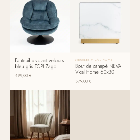
Fauteuil pivotant velours
MEUBLES VICAL HOME
Bout de canapé NEVA
bleu gris TOPI Zago
Vical Home 60x30
499,00
€
579,00
€