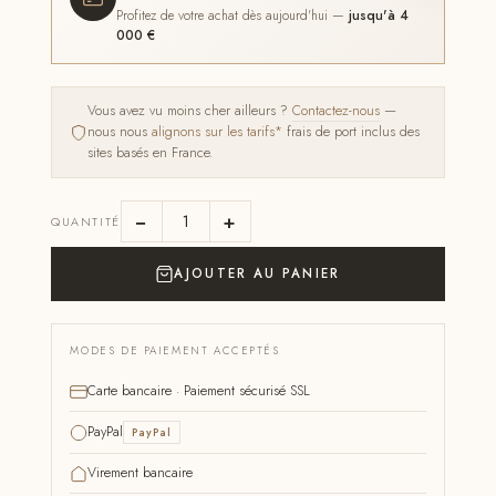
Profitez de votre achat dès aujourd'hui —
jusqu'à 4
000 €
Vous avez vu moins cher ailleurs ?
Contactez-nous
—
nous nous
alignons sur les tarifs*
frais de port inclus des
sites basés en France.
−
+
QUANTITÉ
AJOUTER AU PANIER
MODES DE PAIEMENT ACCEPTÉS
Carte bancaire · Paiement sécurisé SSL
PayPal
PayPal
Virement bancaire