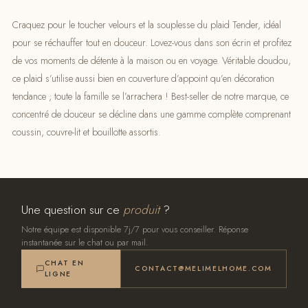
Craquez pour le toucher velours et la souplesse du plaid Tender, idéal
pour se réchauffer tout en douceur. Lovez-vous dans son écrin et profitez
de vos moments de détente à la maison ou en voyage. Véritable doudou,
ce plaid s’utilise aussi bien en couverture d’appoint qu’en décoration
tendance ; toute la famille se l’arrachera ! Best-seller de notre marque, ce
concentré de douceur se décline dans une gamme complète comprenant
coussin, couvre-lit et bouillotte assortis.
Une question sur ce
produit
?
Notre équipe est disponible 7j/7 pour vous conseiller. Réponse
instantanée sur le chat ou par mail.
CHAT EN
CONTACT@MELIMELHOME.COM
LIGNE