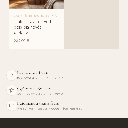
CANAPÉS ET FAUTEUILS IXIA
Fauteuil rayures vert
bois Ixia hévéa -
614512
239,00
€
Livraison offerte
Dès 100€ d'achat · France & Europe
9,7/10 sur 150 avis
Certifiés Avis Garantis · RGPD
Paiement 4× sans frais
Avec Alma · Jusqu'à 4 000€ · 10× nouveau