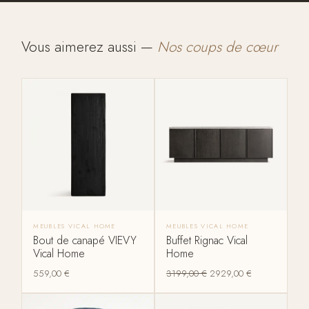
Vous aimerez aussi —
Nos coups de cœur
MEUBLES VICAL HOME
MEUBLES VICAL HOME
Bout de canapé VIEVY
Buffet Rignac Vical
Vical Home
Home
559,00
€
3199,00
€
2929,00
€