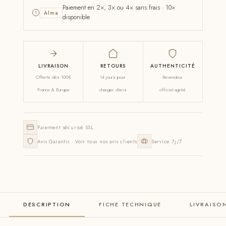
Paiement en 2×, 3× ou 4× sans frais · 10×
Alma
disponible
LIVRAISON
RETOURS
AUTHENTICITÉ
Offerte dès 100€
14 jours pour
Revendeur
France & Europe
changer d'avis
officiel agréé
Paiement sécurisé SSL
Avis Garantis · Voir tous nos avis clients
Service 7j/7
DESCRIPTION
FICHE TECHNIQUE
LIVRAISO