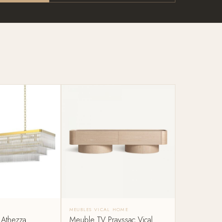
MEUBLES VICAL HOME
 Athezza
Meuble TV Prayssac Vical