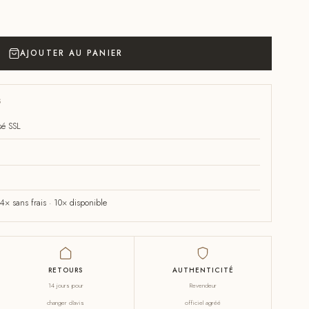
AJOUTER AU PANIER
S
sé SSL
× sans frais · 10× disponible
RETOURS
AUTHENTICITÉ
14 jours pour
Revendeur
changer d'avis
officiel agréé