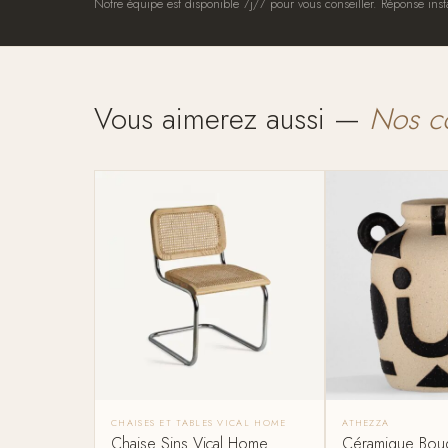
Notre équipe est disponible 7j/7 pour vous conseiller. Réponse inst
Vous aimerez aussi —
Nos c
CHAISES ET TABLES VICAL HOME
ATHEZZA
Chaise Sins Vical Home
Céramique Bou