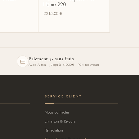
Home 220
2215,00
€
Paiement 4× sans frais
Avec Alma · Jusqu'à 4 000€ · 10× nouveau
SERVICE CLIENT
Nous contacter
Livraison & Retours
Rétractation