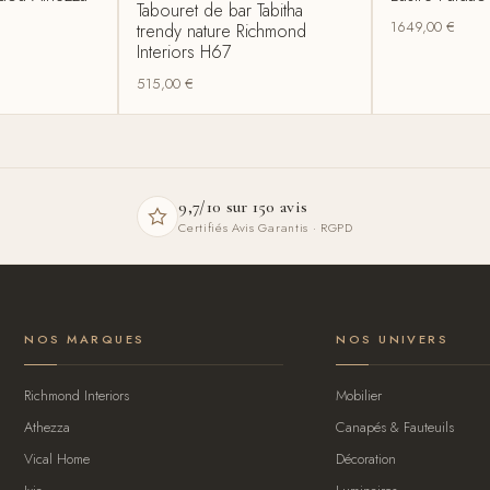
Tabouret de bar Tabitha
1649,00
€
trendy nature Richmond
Interiors H67
515,00
€
9,7/10 sur 150 avis
Certifiés Avis Garantis · RGPD
NOS MARQUES
NOS UNIVERS
Richmond Interiors
Mobilier
Athezza
Canapés & Fauteuils
Vical Home
Décoration