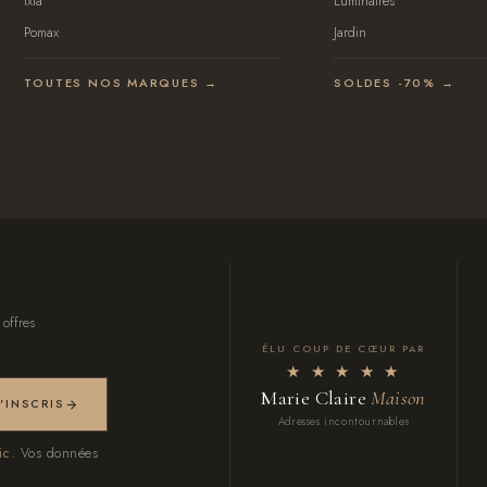
Ixia
Luminaires
Pomax
Jardin
TOUTES NOS MARQUES →
SOLDES -70% →
 offres
ÉLU COUP DE CŒUR PAR
★ ★ ★ ★ ★
Marie Claire
Maison
M'INSCRIS
Adresses incontournables
ic.
Vos données