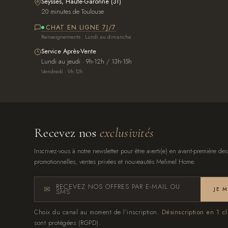
Seysses, Haute-Garonne (31)
20 minutes de Toulouse
CHAT EN LIGNE 7J/7
Renseignements · Lundi au dimanche
Service Après-Vente
Lundi au jeudi · 9h-12h / 13h-15h
Vendredi · 9h-12h
Recevez nos
exclusivités
Inscrivez-vous à notre newsletter pour être averti(e) en avant-première des
promotionnelles, ventes privées et nouveautés Melimel Home.
RECEVEZ NOS OFFRES PAR E-MAIL OU
JE 
SMS
Choix du canal au moment de l'inscription.
Désinscription en 1 cl
sont protégées (RGPD).