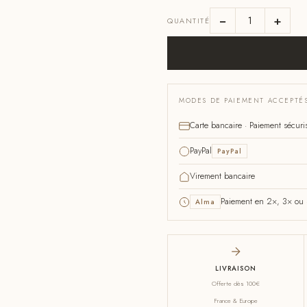
−
+
QUANTITÉ
MODES DE PAIEMENT ACCEPTÉ
Carte bancaire · Paiement sécuri
PayPal
PayPal
Virement bancaire
Paiement en 2×, 3× ou 4
Alma
LIVRAISON
Offerte dès 100€
France & Europe