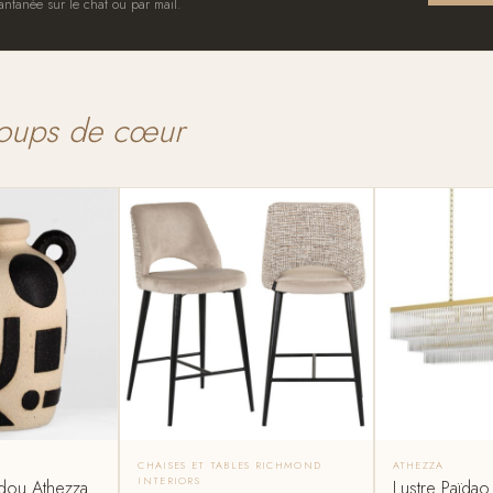
antanée sur le chat ou par mail.
oups de cœur
CHAISES ET TABLES RICHMOND
ATHEZZA
INTERIORS
dou Athezza
Lustre Païdao