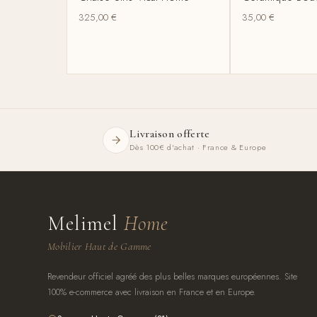
325,00
€
35,00
€
Livraison offerte
Dès 100€ d'achat · France & Europe
Melimel
Home
Mobilier Haut de Gamme
Revendeur officiel agréé des plus belles marques européennes. Site
100% e-commerce avec livraison en France et en Europe.