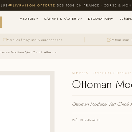

LIVRAISON OFFERTE
DÈS 100€ EN FRANCE · CORSE & MONACO 
MEUBLES
CANAPÉ & FAUTEUIL
DÉCORATION
LUMIN
Marques françaises & européennes
Retour sous 
toman Modène Vert Chiné Athezza
ATHEZZA · REVENDEUR OFFICI
Ottoman Mod
Ottoman Modène Vert Chiné A
Réf. 1012286-ATH