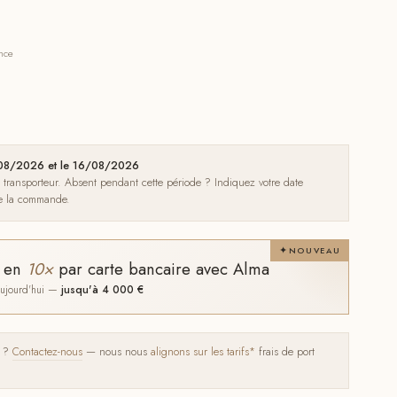
ance
1/08/2026 et le 16/08/2026
e transporteur. Absent pendant cette période ? Indiquez votre date
de la commande.
NOUVEAU
t en
10×
par carte bancaire avec Alma
 aujourd'hui —
jusqu'à 4 000 €
s ?
Contactez-nous
— nous nous
alignons sur les tarifs*
frais de port