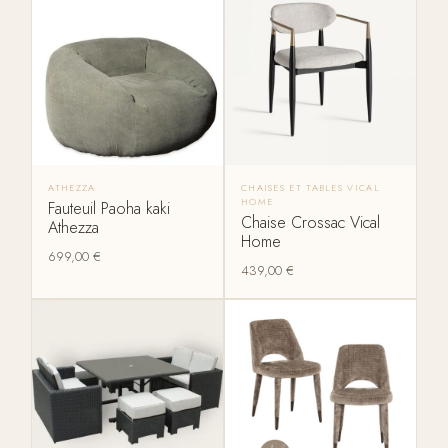
ATHEZZA
CHAISES ET TABLES VICAL
HOME
Fauteuil Paoha kaki
Chaise Crossac Vical
Athezza
Home
699,00
€
439,00
€