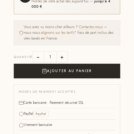
Profitez de votre achat dès aujourd'hui —
jusqu'à 4
000 €
Vous avez vu moins cher ailleurs ?
Contactez-nous
—
nous nous
alignons sur les tarifs*
frais de port inclus des
sites basés en France.
−
+
QUANTITÉ
AJOUTER AU PANIER
MODES DE PAIEMENT ACCEPTÉS
Carte bancaire · Paiement sécurisé SSL
PayPal
PayPal
Virement bancaire