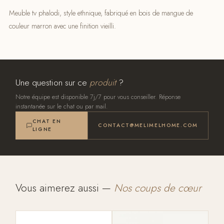
Meuble tv phalodi, style ethnique, fabriqué en bois de mangue de
couleur marron avec une finition vieilli.
Une question sur ce
produit
?
Notre équipe est disponible 7j/7 pour vous conseiller. Réponse
instantanée sur le chat ou par mail.
CHAT EN
CONTACT@MELIMELHOME.COM
LIGNE
Vous aimerez aussi —
Nos coups de cœur