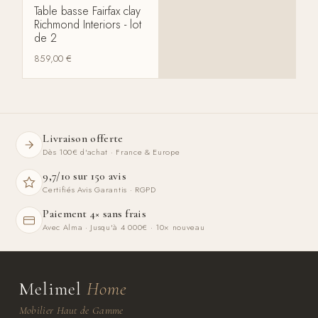
Table basse Fairfax clay
Richmond Interiors - lot
de 2
859,00
€
Livraison offerte
Dès 100€ d'achat · France & Europe
9,7/10 sur 150 avis
Certifiés Avis Garantis · RGPD
Paiement 4× sans frais
Avec Alma · Jusqu'à 4 000€ · 10× nouveau
Melimel
Home
Mobilier Haut de Gamme