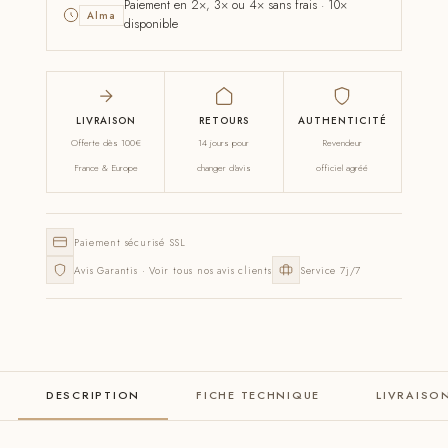
Paiement en 2×, 3× ou 4× sans frais · 10×
Alma
disponible
LIVRAISON
RETOURS
AUTHENTICITÉ
Offerte dès 100€
14 jours pour
Revendeur
France & Europe
changer d'avis
officiel agréé
Paiement sécurisé SSL
Avis Garantis · Voir tous nos avis clients
Service 7j/7
DESCRIPTION
FICHE TECHNIQUE
LIVRAISO