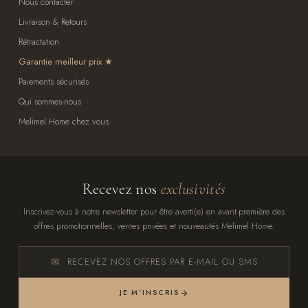
Nous contacter
Livraison & Retours
Rétractation
Garantie meilleur prix
Paiements sécurisés
Qui sommes-nous
Melimel Home chez vous
Recevez nos
exclusivités
Inscrivez-vous à notre newsletter pour être averti(e) en avant-première des
offres promotionnelles, ventes privées et nouveautés Melimel Home.
RECEVEZ NOS OFFRES PAR E-MAIL OU SMS
JE M'INSCRIS