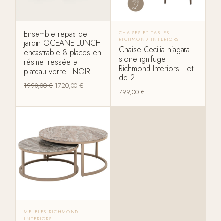
Ensemble repas de
CHAISES ET TABLES
RICHMOND INTERIORS
jardin OCEANE LUNCH
Chaise Cecilia niagara
encastrable 8 places en
stone ignifuge
résine tressée et
Richmond Interiors - lot
plateau verre - NOIR
de 2
1990,00
€
1720,00
€
799,00
€
MEUBLES RICHMOND
INTERIORS