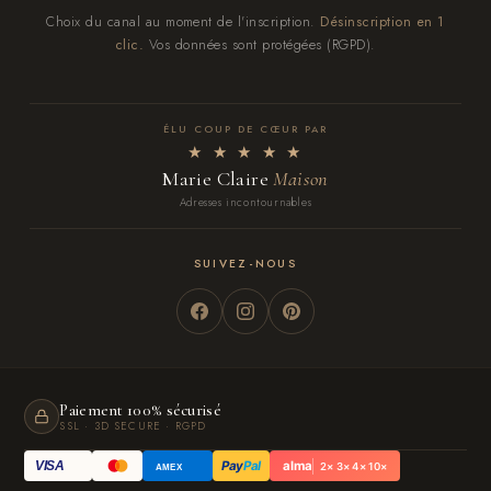
Choix du canal au moment de l'inscription.
Désinscription en 1
clic.
Vos données sont protégées (RGPD).
ÉLU COUP DE CŒUR PAR
★ ★ ★ ★ ★
Marie Claire
Maison
Adresses incontournables
SUIVEZ-NOUS
Paiement 100% sécurisé
SSL · 3D SECURE · RGPD
Pay
Pal
alma
VISA
2× 3× 4× 10×
AMEX