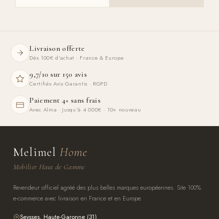
Livraison offerte
Dès 100€ d'achat · France & Europe
9,7/10 sur 150 avis
Certifiés Avis Garantis · RGPD
Paiement 4× sans frais
Avec Alma · Jusqu'à 4 000€ · 10× nouveau
Melimel
Home
Mobilier Haut de Gamme
Revendeur officiel agréé des plus belles marques européennes. Site 100%
e-commerce avec livraison en France et en Europe.
Seysses, Haute-Garonne (31)