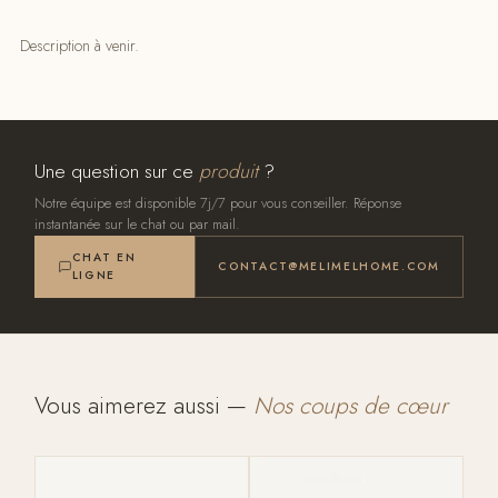
Description à venir.
Une question sur ce
produit
?
Notre équipe est disponible 7j/7 pour vous conseiller. Réponse
instantanée sur le chat ou par mail.
CHAT EN
CONTACT@MELIMELHOME.COM
LIGNE
Vous aimerez aussi —
Nos coups de cœur