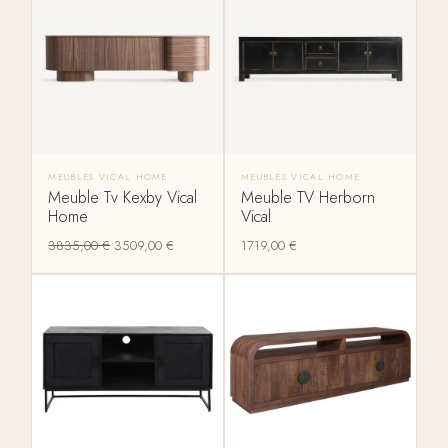
MEUBLES VICAL HOME
MEUBLES VICAL HOME
Meuble Tv Kexby Vical
Meuble TV Herborn
Home
Vical
3835,00
€
3509,00
€
1719,00
€