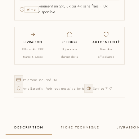
Paiement en 2×, 3× ou 4× sans frais · 10×
Alma
disponible
LIVRAISON
RETOURS
AUTHENTICITÉ
Offerte dès 100€
14 jours pour
Revendeur
France & Europe
changer d'avis
officiel agréé
Paiement sécurisé SSL
Avis Garantis · Voir tous nos avis clients
Service 7j/7
DESCRIPTION
FICHE TECHNIQUE
LIVRAISO