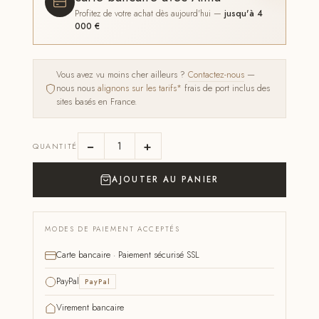
Profitez de votre achat dès aujourd'hui —
jusqu'à 4
000 €
Vous avez vu moins cher ailleurs ?
Contactez-nous
—
nous nous
alignons sur les tarifs*
frais de port inclus des
sites basés en France.
−
+
QUANTITÉ
AJOUTER AU PANIER
MODES DE PAIEMENT ACCEPTÉS
Carte bancaire · Paiement sécurisé SSL
PayPal
PayPal
Virement bancaire