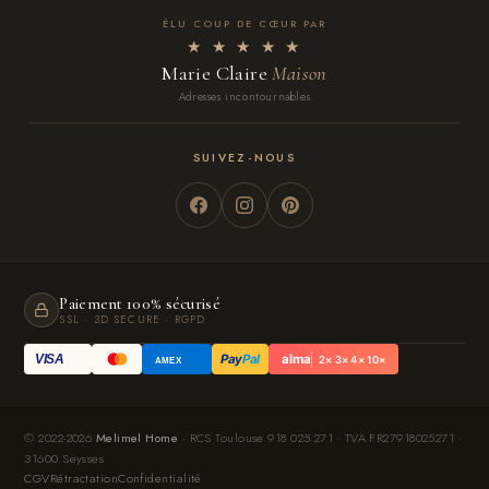
ÉLU COUP DE CŒUR PAR
★ ★ ★ ★ ★
Marie Claire
Maison
Adresses incontournables
SUIVEZ-NOUS
Paiement 100% sécurisé
SSL · 3D SECURE · RGPD
Pay
Pal
alma
VISA
2× 3× 4× 10×
AMEX
© 2022-2026
Melimel Home
· RCS Toulouse 918 025 271 · TVA FR27918025271 ·
31600 Seysses
CGV
Rétractation
Confidentialité