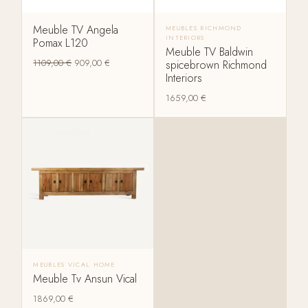
Meuble TV Angela
MEUBLES RICHMOND
INTERIORS
Pomax L120
Meuble TV Baldwin
1109,00
€
909,00
€
spicebrown Richmond
Interiors
1659,00
€
MEUBLES VICAL HOME
Meuble Tv Ansun Vical
1869,00
€