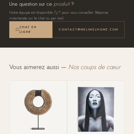
Une question sur ce
produit
?
Notre équipe est disponible 7j/7 pour vous conseiller. Réponse
instantanée sur le chat ou par mail.
CHAT EN
CONTACT@MELIMELHOME.COM
LIGNE
Vous aimerez aussi —
Nos coups de cœur