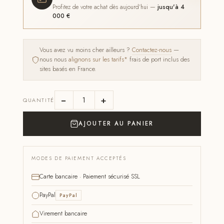
Profitez de votre achat dès aujourd'hui —
jusqu'à 4
000 €
Vous avez vu moins cher ailleurs ?
Contactez-nous
—
nous nous
alignons sur les tarifs*
frais de port inclus des
sites basés en France.
−
+
QUANTITÉ
AJOUTER AU PANIER
MODES DE PAIEMENT ACCEPTÉS
Carte bancaire · Paiement sécurisé SSL
PayPal
PayPal
Virement bancaire