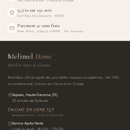
Dès 100€ d'achat · France & Europe
9,7/10 sur 150 avis
Certifiés Avis Garantis · RGPD
Paiement 4× sans frais
Avec Alma · Jusqu'à 4 000€ · 10× nouveau
Melimel
Home
Mobilier Haut de Gamme
Revendeur officiel agréé des plus belles marques européennes. Site 100%
e-commerce avec livraison en France et en Europe.
Seysses, Haute-Garonne (31)
20 minutes de Toulouse
CHAT EN LIGNE 7J/7
Renseignements · Lundi au dimanche
Service Après-Vente
Lundi au jeudi · 9h-12h / 13h-15h