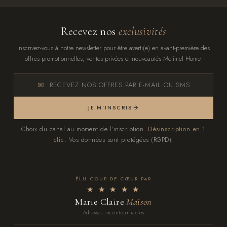
Recevez nos
exclusivités
Inscrivez-vous à notre newsletter pour être averti(e) en avant-première des
offres promotionnelles, ventes privées et nouveautés Melimel Home.
RECEVEZ NOS OFFRES PAR E-MAIL OU SMS
JE M'INSCRIS
Choix du canal au moment de l'inscription.
Désinscription en 1
clic.
Vos données sont protégées (RGPD).
ÉLU COUP DE CŒUR PAR
★ ★ ★ ★ ★
Marie Claire
Maison
Adresses incontournables