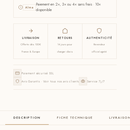
Paiement en 2×, 3× ou 4× sans frais · 10×
Alma
disponible
LIVRAISON
RETOURS
AUTHENTICITÉ
Offerte dès 100€
14 jours pour
Revendeur
France & Europe
changer d'avis
officiel agréé
Paiement sécurisé SSL
Avis Garantis · Voir tous nos avis clients
Service 7j/7
DESCRIPTION
FICHE TECHNIQUE
LIVRAISO