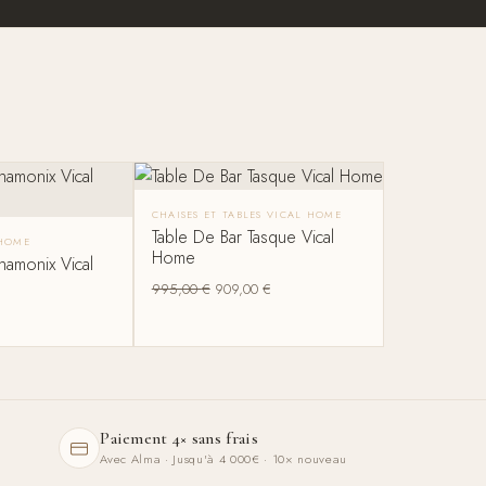
CHAISES ET TABLES VICAL HOME
Table De Bar Tasque Vical
 HOME
Home
amonix Vical
995,00
€
909,00
€
Paiement 4× sans frais
Avec Alma · Jusqu'à 4 000€ · 10× nouveau