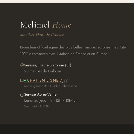
Melimel
Home
Mobilier Haut de Gamme
Revendeur officiel agréé des plus belles marques européennes. Site
100% e-commerce avec livraison en France et en Europe.
Seysses, Haute-Garonne (31)
20 minutes de Toulouse
CHAT EN LIGNE 7J/7
Renseignements · Lundi au dimanche
Service Après-Vente
Lundi au jeudi · 9h-12h / 13h-15h
Vendredi · 9h-12h