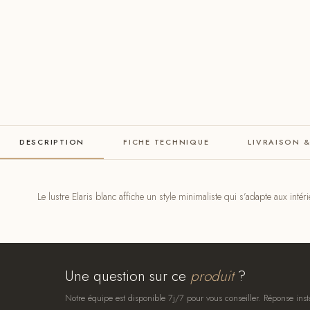
DESCRIPTION
FICHE TECHNIQUE
LIVRAISON 
Le lustre Elaris blanc affiche un style minimaliste qui s’adapte aux int
Une question sur ce
produit
?
Notre équipe est disponible 7j/7 pour vous conseiller. Réponse inst