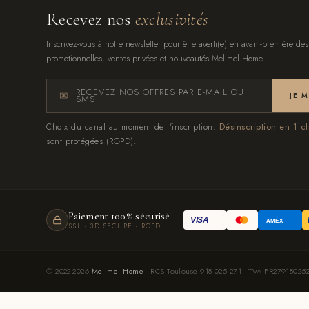
Recevez nos
exclusivités
Inscrivez-vous à notre newsletter pour être averti(e) en avant-première des
promotionnelles, ventes privées et nouveautés Melimel Home.
RECEVEZ NOS OFFRES PAR E-MAIL OU
JE 
SMS
Choix du canal au moment de l'inscription.
Désinscription en 1 cl
sont protégées (RGPD).
Paiement 100% sécurisé
VISA
AMEX
SSL · 3D SECURE · RGPD
© 2022-2026
Melimel Home
· RCS Toulouse 918 025 271 · TVA FR279180252