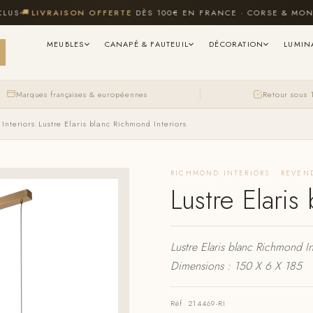
🚚
LIVRAISON OFFERTE
DÈS 100€ EN FRANCE · CORSE & MONACO
MEUBLES
CANAPÉ & FAUTEUIL
DÉCORATION
LUMIN
Marques françaises & européennes
Retour sous 
Interiors
›
Lustre Elaris blanc Richmond Interiors
RICHMOND INTERIORS · REVEN
Lustre Elaris
Lustre Elaris blanc Richmond In
Dimensions : 150 X 6 X 185
Réf. 214469-RI