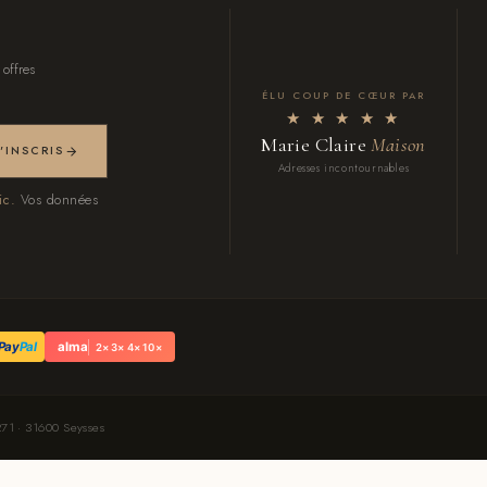
 offres
ÉLU COUP DE CŒUR PAR
★ ★ ★ ★ ★
Marie Claire
Maison
M'INSCRIS
Adresses incontournables
ic.
Vos données
Pay
Pal
alma
2× 3× 4× 10×
71 · 31600 Seysses