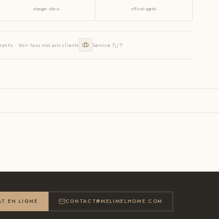
changer d'avis
officiel agréé
rantis · Voir tous nos avis clients
Service 7j/7
T EN LIGNE
CONTACT@MELIMELHOME.COM