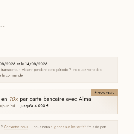
ance
10/08/2026 et le 14/08/2026
e transporteur. Absent pendant cette période ? Indiquez votre date
de la commande.
NOUVEAU
t en
10×
par carte bancaire avec Alma
 aujourd'hui —
jusqu'à 4 000 €
s ?
Contactez-nous
— nous nous
alignons sur les tarifs*
frais de port