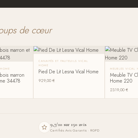
oups de cœur
CANAPÉS ET FAUTEUILS VICAL
HOME
 HOME
MEUBLES VICAL
Pied De Lit Lesna Vical Home
bois marron
Meuble TV Ch
Home 34478
Home 220
929,00
€
2319,00
€
9,7/10 sur 150 avis
Certifiés Avis Garantis · RGPD