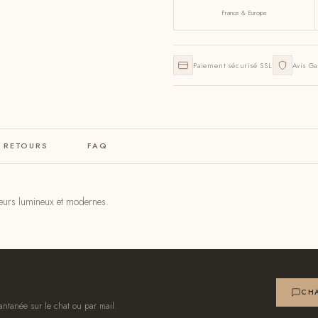
France & Europe
Paiement sécurisé SSL
Avis Ga
& RETOURS
FAQ
érieurs lumineux et modernes.
CHA
antanée sur le chat ou par mail.