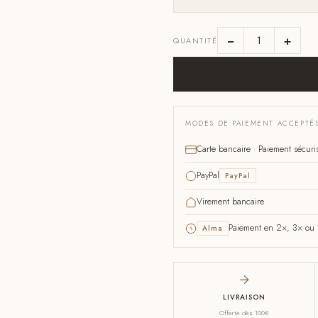
−
+
QUANTITÉ
MODES DE PAIEMENT ACCEPTÉ
Carte bancaire · Paiement sécuri
PayPal
PayPal
Virement bancaire
Paiement en 2×, 3× ou 4
Alma
LIVRAISON
Offerte dès 100€