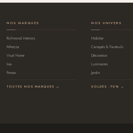
NOS MARQUES
NOS UNIVERS
Richmond Interiors
Mobilier
Athezza
Canapés & Fauteuils
Vical Home
Décoration
Ixia
Luminaires
Pomax
Jardin
TOUTES NOS MARQUES →
SOLDES -70% →