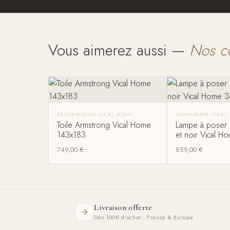
Vous aimerez aussi —
Nos c
DÉCORATIONS VICAL HOME
LUMINAIRES VICAL
Toile Armstrong Vical Home
Lampe à poser 
143x183
et noir Vical 
749,00
€
859,00
€
Livraison offerte
Dès 100€ d'achat · France & Europe