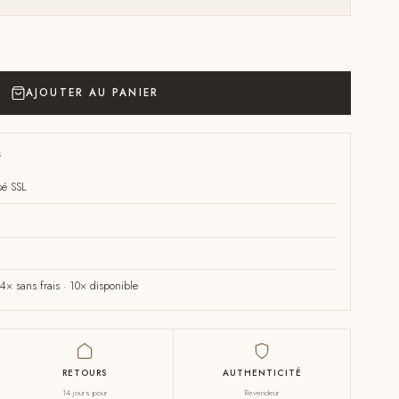
AJOUTER AU PANIER
S
sé SSL
× sans frais · 10× disponible
RETOURS
AUTHENTICITÉ
14 jours pour
Revendeur