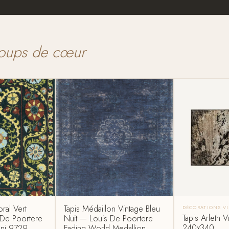
oups de cœur
oral Vert
Tapis Médaillon Vintage Bleu
DÉCORATIONS V
Tapis Arleth 
 De Poortere
Nuit — Louis De Poortere
240x340
ani 9729
Fading World Medallion