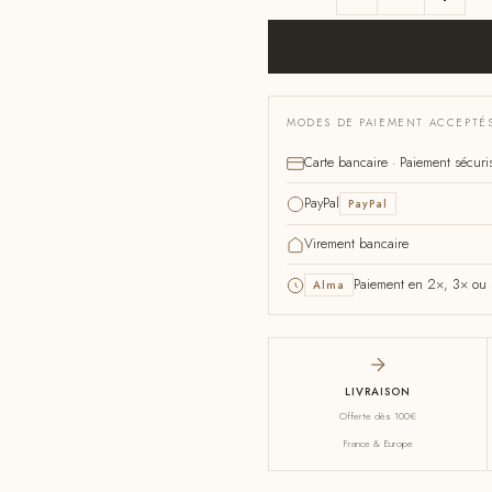
MODES DE PAIEMENT ACCEPTÉ
Carte bancaire · Paiement sécuri
PayPal
PayPal
Virement bancaire
Paiement en 2×, 3× ou 4
Alma
LIVRAISON
Offerte dès 100€
France & Europe