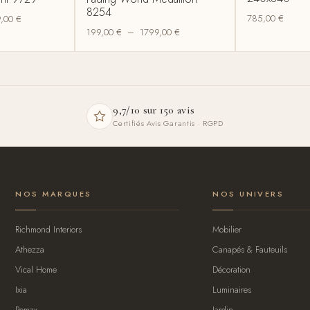
8254
785,00
€
9,00
€
199,00
€
–
1799,00
€
9,7/10 sur 150 avis
Certifiés Avis Garantis · RGPD
NOS MARQUES
NOS UNIVERS
Richmond Interiors
Mobilier
Athezza
Canapés & Fauteuils
Vical Home
Décoration
Ixia
Luminaires
Pomax
Jardin