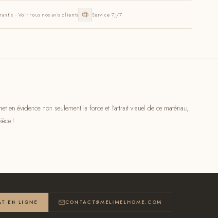
rantis · Voir tous nos avis clients
Service 7j/7
 en évidence non seulement la force et l’attrait visuel de ce matériau,
ièce !
T EN LIGNE
CONTACT@MELIMELHOME.COM