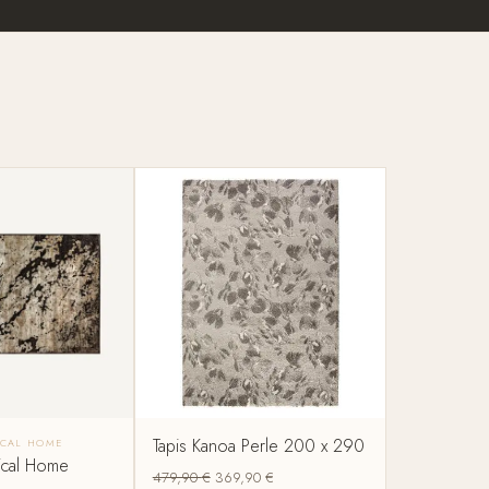
Tapis Kanoa Perle 200 x 290
ICAL HOME
Vical Home
479,90
€
369,90
€