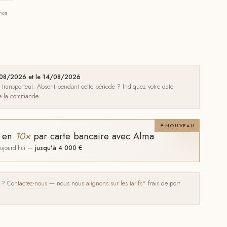
ance
10/08/2026 et le 14/08/2026
e transporteur. Absent pendant cette période ? Indiquez votre date
de la commande.
NOUVEAU
t en
10×
par carte bancaire avec Alma
 aujourd'hui —
jusqu'à 4 000 €
s ?
Contactez-nous
— nous nous
alignons sur les tarifs*
frais de port