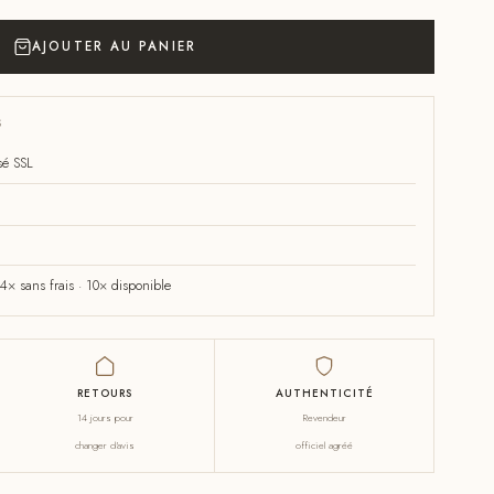
AJOUTER AU PANIER
S
sé SSL
× sans frais · 10× disponible
RETOURS
AUTHENTICITÉ
14 jours pour
Revendeur
changer d'avis
officiel agréé