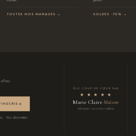
TOUTES NOS MARQUES →
SOLDES -70% →
 offres
ÉLU COUP DE CŒUR PAR
★ ★ ★ ★ ★
Marie Claire
Maison
M'INSCRIS
Adresses incontournables
ic.
Vos données