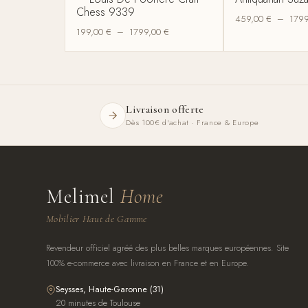
Chess 9339
459,00
€
–
179
199,00
€
–
1799,00
€
Livraison offerte
Dès 100€ d'achat · France & Europe
Melimel
Home
Mobilier Haut de Gamme
Revendeur officiel agréé des plus belles marques européennes. Site
100% e-commerce avec livraison en France et en Europe.
Seysses, Haute-Garonne (31)
20 minutes de Toulouse