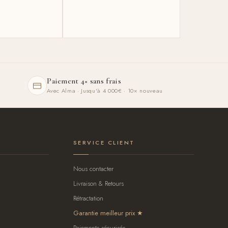
Paiement 4× sans frais
Avec Alma · Jusqu'à 4 000€ · 10× nouveau
SERVICE CLIENT
Nous contacter
Livraison & Retours
Rétractation
Garantie meilleur prix
Paiements sécurisés