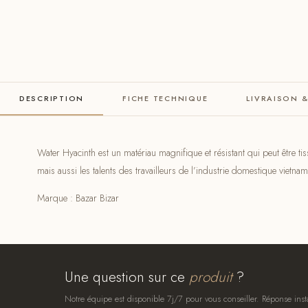
DESCRIPTION
FICHE TECHNIQUE
LIVRAISON 
Water Hyacinth est un matériau magnifique et résistant qui peut être tis
mais aussi les talents des travailleurs de l’industrie domestique viet
Marque : Bazar Bizar
Une question sur ce
produit
?
Notre équipe est disponible 7j/7 pour vous conseiller. Réponse inst