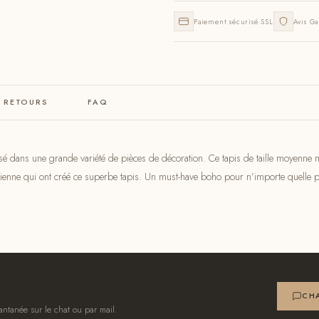
Paiement sécurisé SSL
Avis Ga
& RETOURS
FAQ
sé dans une grande variété de pièces de décoration. Ce tapis de taille moyenne met
namienne qui ont créé ce superbe tapis. Un must-have boho pour n’importe quelle p
CHA
antanée sur le chat ou par mail.