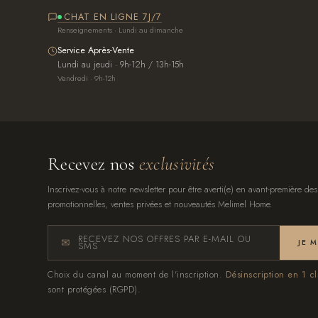
CHAT EN LIGNE 7J/7
Renseignements · Lundi au dimanche
Service Après-Vente
Lundi au jeudi · 9h-12h / 13h-15h
Vendredi · 9h-12h
Recevez nos
exclusivités
Inscrivez-vous à notre newsletter pour être averti(e) en avant-première des
promotionnelles, ventes privées et nouveautés Melimel Home.
RECEVEZ NOS OFFRES PAR E-MAIL OU
JE 
SMS
Choix du canal au moment de l'inscription.
Désinscription en 1 cl
sont protégées (RGPD).