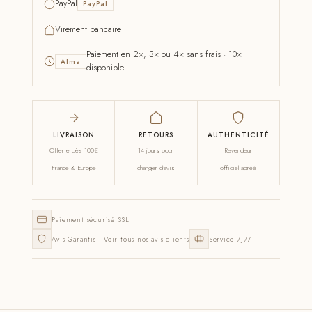
PayPal
PayPal
Virement bancaire
Paiement en 2×, 3× ou 4× sans frais · 10×
Alma
disponible
LIVRAISON
RETOURS
AUTHENTICITÉ
Offerte dès 100€
14 jours pour
Revendeur
France & Europe
changer d'avis
officiel agréé
Paiement sécurisé SSL
Avis Garantis · Voir tous nos avis clients
Service 7j/7