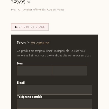
329,95
€
Prix TTC · Livraison offerte dès 100€ en France
RUPTURE DE STOCK
Produit
en rupture
Ce produit est temporairement indisponible. Laissez-nous
votre email et nous vous préviendrons dès son retour en stock.
Nom
*
Prénom
Nom
E-mail
*
Téléphone portable