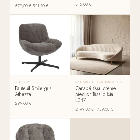
815,00
€
579,00
€
521,10
€
ATHEZZA
CANAPÉS ET FAUTEUILS IXIA
Fauteuil Smile gris
Canapé tissu crème
Athezza
pied or Tassilo Ixia
L247
299,00
€
2199,00
€
1759,00
€