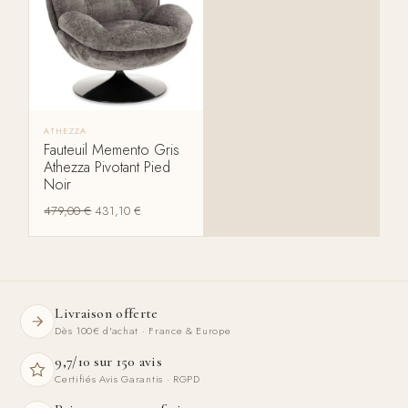
ATHEZZA
Fauteuil Memento Gris
Athezza Pivotant Pied
Noir
479,00
€
431,10
€
Livraison offerte
Dès 100€ d'achat · France & Europe
9,7/10 sur 150 avis
Certifiés Avis Garantis · RGPD