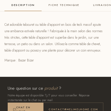
DESCRIPTION
FICHE TECHNIQUE
LIVRAISO
Cet adorable tabouret ou table d’appoint en bois de teck massif ajoute
une ambiance estivale naturelle ! Fabriquée à la main selon des normes
très strictes, cette table d’appoint est superbe dans le jardin, sur une
terrasse, un patio ou dans un salon. Utilisez-la comme table de chevet,
table d’appoint ou posez-y une plante pour décorer un coin ennuyeux.
Marque : Bazar Bizar
Une question sur ce
produit
?
Notre équipe est disponible 7j/7 pour vous conseiller. Réponse
instantanée sur le chat ou par mail.
CHAT EN
CONTACT@MELIMELHOME.COM