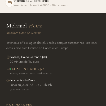
Paiement 4× sans frais
Avec Alma · Jusqu'à 4 000€ · 10× nouveau
Melimel
Home
Mobilier Haut de Gamme
Revendeur officiel agréé des plus belles marques européennes. Site 100%
e-commerce avec livraison en France et en Europe.
Seysses, Haute-Garonne (31)
20 minutes de Toulouse
CHAT EN LIGNE 7J/7
Renseignements · Lundi au dimanche
Service Après-Vente
Lundi au jeudi · 9h-12h / 13h-15h
Vendredi · 9h-12h
NOS MARQUES