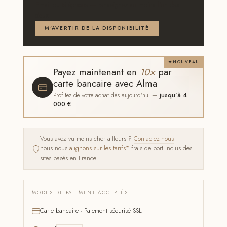
Email ou téléphone — renseignez au moins l'un des
deux
M'AVERTIR DE LA DISPONIBILITÉ
NOUVEAU
Payez maintenant en
10×
par
carte bancaire avec Alma
Profitez de votre achat dès aujourd'hui —
jusqu'à 4
000 €
Vous avez vu moins cher ailleurs ?
Contactez-nous
—
nous nous
alignons sur les tarifs*
frais de port inclus des
sites basés en France.
MODES DE PAIEMENT ACCEPTÉS
Carte bancaire · Paiement sécurisé SSL