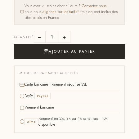
Vous avez vu moins cher ailleurs ?
Contactez-nous
—
nous nous
alignons sur les tarifs*
frais de port inclus des
sites basés en France.
−
+
QUANTITÉ
AJOUTER AU PANIER
MODES DE PAIEMENT ACCEPTÉS
Carte bancaire · Paiement sécurisé SSL
PayPal
PayPal
Virement bancaire
Paiement en 2×, 3× ou 4× sans frais · 10×
Alma
disponible