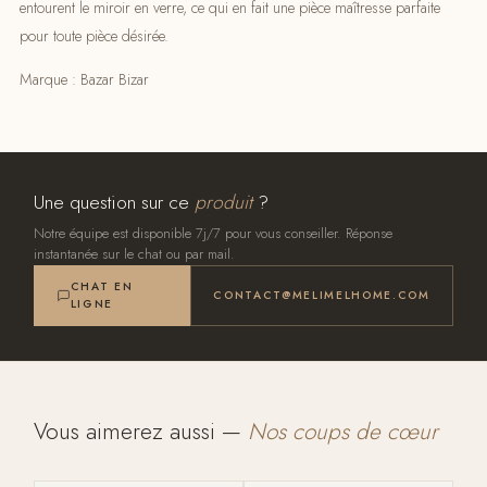
entourent le miroir en verre, ce qui en fait une pièce maîtresse parfaite
pour toute pièce désirée.
Marque : Bazar Bizar
Une question sur ce
produit
?
Notre équipe est disponible 7j/7 pour vous conseiller. Réponse
instantanée sur le chat ou par mail.
CHAT EN
CONTACT@MELIMELHOME.COM
LIGNE
Vous aimerez aussi —
Nos coups de cœur