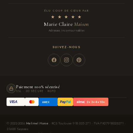
ÉLU COUP DE CŒUR PAR
★ ★ ★ ★ ★
Marie Claire
Maison
Adresses incontournables
SUIVEZ-NOUS
Paiement 100% sécurisé
SSL · 3D SECURE · RGPD
Pay
Pal
alma
VISA
2× 3× 4× 10×
AMEX
© 2022-2026
Melimel Home
· RCS Toulouse 918 025 271 · TVA FR27918025271 ·
31600 Seysses