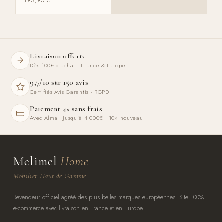
193,90
€
Livraison offerte
Dès 100€ d'achat · France & Europe
9,7/10 sur 150 avis
Certifiés Avis Garantis · RGPD
Paiement 4× sans frais
Avec Alma · Jusqu'à 4 000€ · 10× nouveau
Melimel
Home
Mobilier Haut de Gamme
Revendeur officiel agréé des plus belles marques européennes. Site 100%
e-commerce avec livraison en France et en Europe.