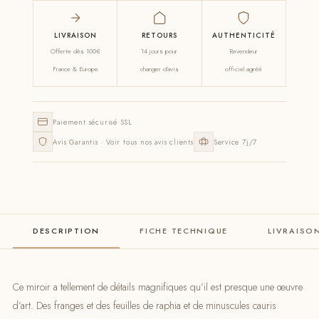
LIVRAISON
RETOURS
AUTHENTICITÉ
Offerte dès 100€
14 jours pour
Revendeur
France & Europe
changer d'avis
officiel agréé
Paiement sécurisé SSL
Avis Garantis · Voir tous nos avis clients
Service 7j/7
DESCRIPTION
FICHE TECHNIQUE
LIVRAISO
Ce miroir a tellement de détails magnifiques qu’il est presque une œuvre
d’art. Des franges et des feuilles de raphia et de minuscules cauris