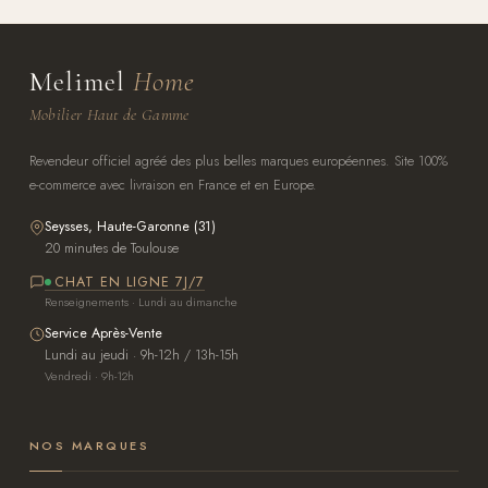
Melimel
Home
Mobilier Haut de Gamme
Revendeur officiel agréé des plus belles marques européennes. Site 100%
e-commerce avec livraison en France et en Europe.
Seysses, Haute-Garonne (31)
20 minutes de Toulouse
CHAT EN LIGNE 7J/7
Renseignements · Lundi au dimanche
Service Après-Vente
Lundi au jeudi · 9h-12h / 13h-15h
Vendredi · 9h-12h
NOS MARQUES