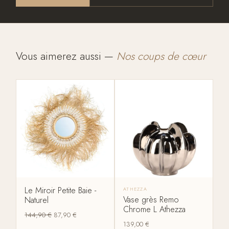
Vous aimerez aussi —
Nos coups de cœur
Le Miroir Petite Baie -
ATHEZZA
Vase grès Remo
Naturel
Chrome L Athezza
144,90
€
87,90
€
139,00
€