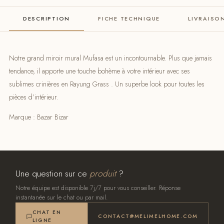
DESCRIPTION
FICHE TECHNIQUE
LIVRAISO
Notre grand miroir mural Mufasa est un incontournable. Plus que jamais
tendance, il apporte une touche bohème à votre intérieur avec ses
sublimes crinières en Rayung Grass . Un superbe look pour toutes les
pièces d’intérieur.
Marque : Bazar Bizar
Une question sur ce
produit
?
Notre équipe est disponible 7j/7 pour vous conseiller. Réponse
instantanée sur le chat ou par mail.
CHAT EN
CONTACT@MELIMELHOME.COM
LIGNE