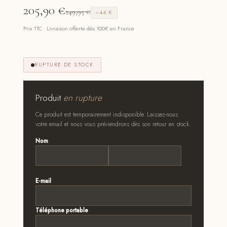
205,90
€
249,95
€
−44 €
Prix TTC · Livraison offerte dès 100€ en France
RUPTURE DE STOCK
Produit
en rupture
Ce produit est temporairement indisponible. Laissez-nous
votre email et nous vous préviendrons dès son retour en stock.
Nom
*
Prénom
Nom
E-mail
*
Téléphone portable