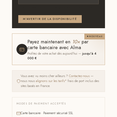
Email ou téléphone — renseignez au moins l'un des
deux
M'AVERTIR DE LA DISPONIBILITÉ
NOUVEAU
Payez maintenant en
10×
par
carte bancaire avec Alma
Profitez de votre achat dès aujourd'hui —
jusqu'à 4
000 €
Vous avez vu moins cher ailleurs ?
Contactez-nous
—
nous nous
alignons sur les tarifs*
frais de port inclus des
sites basés en France.
MODES DE PAIEMENT ACCEPTÉS
Carte bancaire · Paiement sécurisé SSL