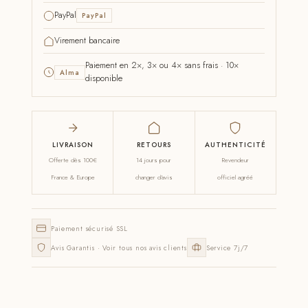
PayPal
PayPal
Virement bancaire
Paiement en 2×, 3× ou 4× sans frais · 10×
Alma
disponible
LIVRAISON
RETOURS
AUTHENTICITÉ
Offerte dès 100€
14 jours pour
Revendeur
France & Europe
changer d'avis
officiel agréé
Paiement sécurisé SSL
Avis Garantis · Voir tous nos avis clients
Service 7j/7