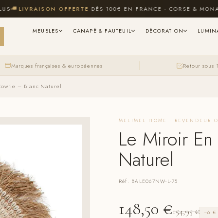
LIVRAISON OFFERTE
DÈS 100€ EN FRANCE · CORSE & MONACO I
MEUBLES
CANAPÉ & FAUTEUIL
DÉCORATION
LUMIN
Marques françaises & européennes
Retour sous 
Cowrie – Blanc Naturel
MELIMEL HOME · REVENDEUR O
Le Miroir En
Naturel
Réf. BALE067NW-L-75
148,50
€
154,95
€
−6 €