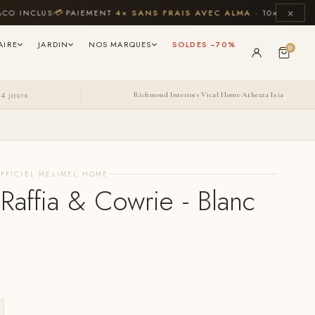
×
NCLUS
💳
PAIEMENT
4× SANS FRAIS AVEC ALMA
· 10× CB JUSQU'À 
AIRE
JARDIN
NOS MARQUES
SOLDES −70%
0
14 jours
Richmond Interiors
Vical Home
Athezza
Ixia
·
·
·
FFICIEL MELIMEL HOME
 Raffia & Cowrie - Blanc