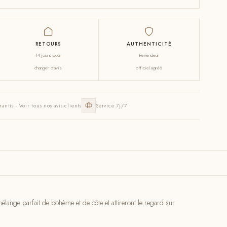
RETOURS
AUTHENTICITÉ
14 jours pour
Revendeur
changer d'avis
officiel agréé
rantis · Voir tous nos avis clients
Service 7j/7
lange parfait de bohème et de côte et attireront le regard sur