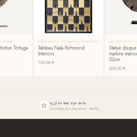
AL HOME
DÉCORATION RICHMOND INTERIORS
DÉCORATIONS V
tortue Tortuga
Tableau Nala Richmond
Statue disque
Interiors
marbre marro
52cm
759,00
€
305,00
€
9,7/10 sur 150 avis
Certifiés Avis Garantis · RGPD