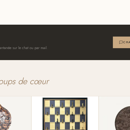
CHA
antanée sur le chat ou par mail.
oups de cœur