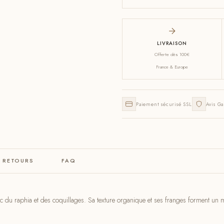
LIVRAISON
Offerte dès 100€
France & Europe
Paiement sécurisé SSL
Avis Ga
& RETOURS
FAQ
c du raphia et des coquillages. Sa texture organique et ses franges forment un mé