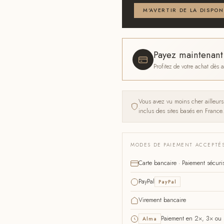
M'AVERTIR DE LA DISPON
Payez maintenan
Profitez de votre achat dès
Vous avez vu moins cher ailleur
inclus des sites basés en France.
MODES DE PAIEMENT ACCEPTÉ
Carte bancaire · Paiement sécuri
PayPal
PayPal
Virement bancaire
Paiement en 2×, 3× ou 4
Alma