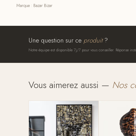
Marque : Bazar Bizar
Une question sur ce
produit
?
Notre équipe est disponible 7j/7 pour vous conseiller. Réponse inst
Vous aimerez aussi —
Nos c