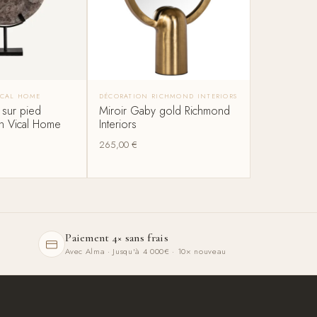
ICAL HOME
DÉCORATION RICHMOND INTERIORS
 sur pied
Miroir Gaby gold Richmond
n Vical Home
Interiors
265,00
€
Paiement 4× sans frais
Avec Alma · Jusqu'à 4 000€ · 10× nouveau