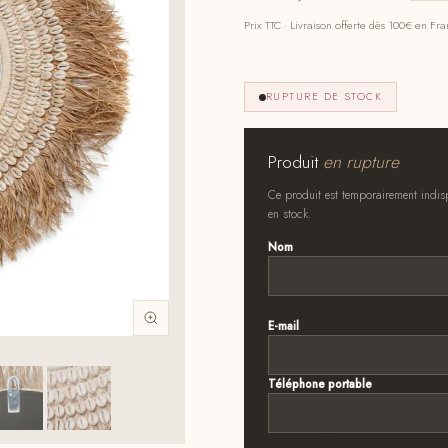
Prix TTC · Livraison offerte dès 100€ en Fr
RUPTURE DE STOCK
Produit
en rupture
Ce produit est temporairement indisp
en stock.
Nom
*
Prénom
E-mail
*
Téléphone portable
Email ou téléphone — renseignez