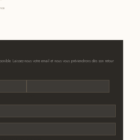
ance
onible. Laissez-nous votre email et nous vous préviendrons dès son retour
Nom
 au moins l'un des deux