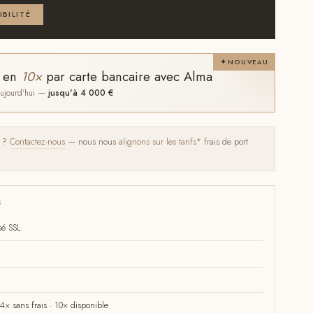
IBILITÉ
NOUVEAU
t en
10×
par carte bancaire avec Alma
 aujourd'hui —
jusqu'à 4 000 €
s ?
Contactez-nous
— nous nous
alignons sur les tarifs*
frais de port
S
sé SSL
× sans frais · 10× disponible