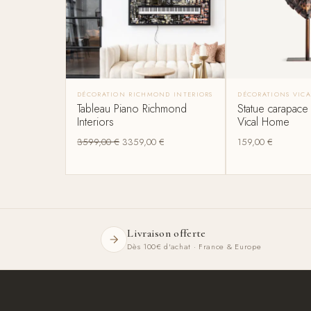
DÉCORATION RICHMOND INTERIORS
DÉCORATIONS VIC
Tableau Piano Richmond
Statue carapace 
Interiors
Vical Home
3599,00
€
3359,00
€
159,00
€
Livraison offerte
Dès 100€ d'achat · France & Europe