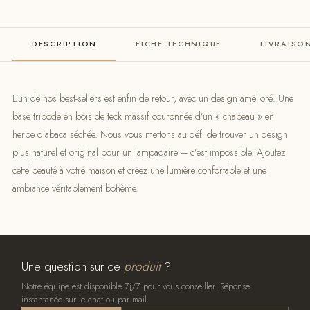
DESCRIPTION
FICHE TECHNIQUE
LIVRAISO
L’un de nos best-sellers est enfin de retour, avec un design amélioré. Une
base tripode en bois de teck massif couronnée d’un « chapeau » en
herbe d’abaca séchée. Nous vous mettons au défi de trouver un design
plus naturel et original pour un lampadaire – c’est impossible. Ajoutez
cette beauté à votre maison et créez une lumière confortable et une
ambiance véritablement bohème.
Une question sur ce
produit
?
Notre équipe est disponible 7j/7 pour vous conseiller. Réponse
instantanée sur le chat ou par mail.