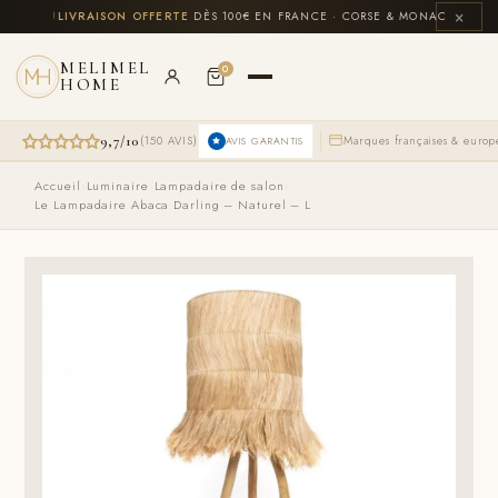
Aller
×
LUS
🚚
LIVRAISON OFFERTE
DÈS 100€ EN FRANCE · CORSE & MONACO INCLUS

au
contenu
MELIMEL
0
HOME
9,7/10
(150 AVIS)
Marques françaises & euro
AVIS GARANTIS
Accueil
›
Luminaire
›
Lampadaire de salon
›
Le Lampadaire Abaca Darling – Naturel – L