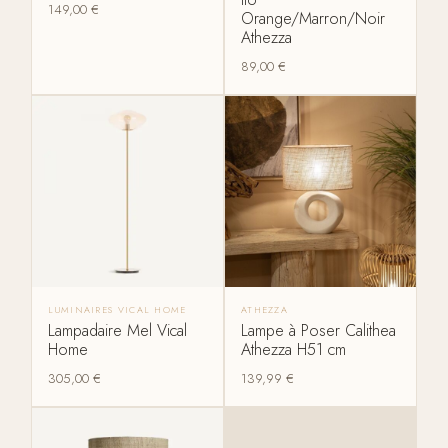
149,00
€
Orange/Marron/Noir
Athezza
89,00
€
LUMINAIRES VICAL HOME
ATHEZZA
Lampadaire Mel Vical
Lampe à Poser Calithea
Home
Athezza H51 cm
305,00
€
139,99
€