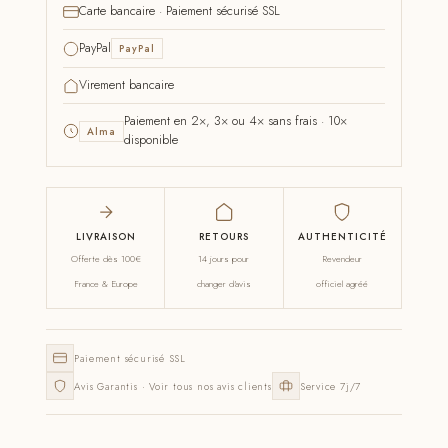
Carte bancaire · Paiement sécurisé SSL
PayPal
PayPal
Virement bancaire
Paiement en 2×, 3× ou 4× sans frais · 10×
Alma
disponible
LIVRAISON
RETOURS
AUTHENTICITÉ
Offerte dès 100€
14 jours pour
Revendeur
France & Europe
changer d'avis
officiel agréé
Paiement sécurisé SSL
Avis Garantis · Voir tous nos avis clients
Service 7j/7