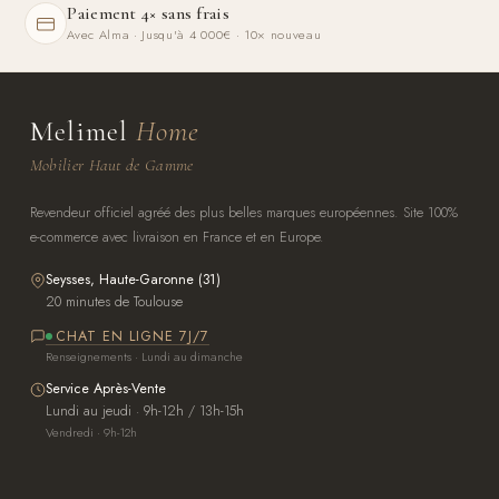
Paiement 4× sans frais
Avec Alma · Jusqu'à 4 000€ · 10× nouveau
Melimel
Home
Mobilier Haut de Gamme
Revendeur officiel agréé des plus belles marques européennes. Site 100%
e-commerce avec livraison en France et en Europe.
Seysses, Haute-Garonne (31)
20 minutes de Toulouse
CHAT EN LIGNE 7J/7
Renseignements · Lundi au dimanche
Service Après-Vente
Lundi au jeudi · 9h-12h / 13h-15h
Vendredi · 9h-12h