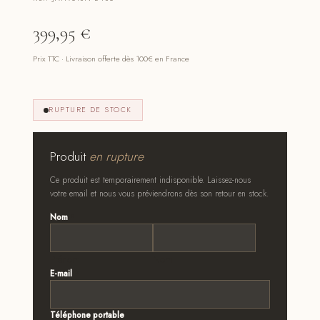
399,95
€
Prix TTC · Livraison offerte dès 100€ en France
RUPTURE DE STOCK
Produit
en rupture
Ce produit est temporairement indisponible. Laissez-nous
votre email et nous vous préviendrons dès son retour en stock.
Nom
*
Prénom
Nom
E-mail
*
Téléphone portable