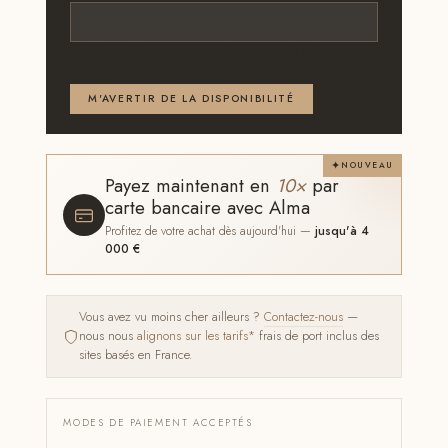
Email ou téléphone — renseignez au moins l'un des
deux
M'AVERTIR DE LA DISPONIBILITÉ
NOUVEAU
Payez maintenant en
10×
par
carte bancaire avec Alma
Profitez de votre achat dès aujourd'hui —
jusqu'à 4
000 €
Vous avez vu moins cher ailleurs ?
Contactez-nous
—
nous nous
alignons sur les tarifs*
frais de port inclus des
sites basés en France.
MODES DE PAIEMENT ACCEPTÉS