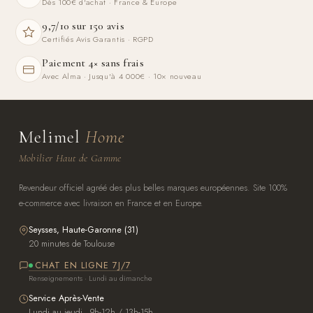
Dès 100€ d'achat · France & Europe
9,7/10 sur 150 avis
Certifiés Avis Garantis · RGPD
Paiement 4× sans frais
Avec Alma · Jusqu'à 4 000€ · 10× nouveau
Melimel
Home
Mobilier Haut de Gamme
Revendeur officiel agréé des plus belles marques européennes. Site 100%
e-commerce avec livraison en France et en Europe.
Seysses, Haute-Garonne (31)
20 minutes de Toulouse
CHAT EN LIGNE 7J/7
Renseignements · Lundi au dimanche
Service Après-Vente
Lundi au jeudi · 9h-12h / 13h-15h