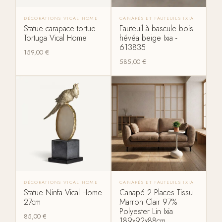
DÉCORATIONS VICAL HOME
CANAPÉS ET FAUTEUILS IXIA
Statue carapace tortue
Fauteuil à bascule bois
Tortuga Vical Home
hévéa beige Ixia -
613835
159,00
€
585,00
€
DÉCORATIONS VICAL HOME
CANAPÉS ET FAUTEUILS IXIA
Statue Ninfa Vical Home
Canapé 2 Places Tissu
27cm
Marron Clair 97%
Polyester Lin Ixia
85,00
€
189x92x88cm