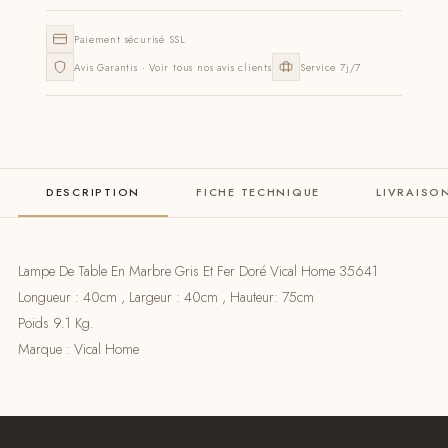
Paiement sécurisé SSL
Avis Garantis · Voir tous nos avis clients
Service 7j/7
DESCRIPTION
FICHE TECHNIQUE
LIVRAISO
Lampe De Table En Marbre Gris Et Fer Doré Vical Home 35641
Longueur : 40cm , Largeur : 40cm , Hauteur: 75cm
Poids 9.1 Kg.
Marque : Vical Home