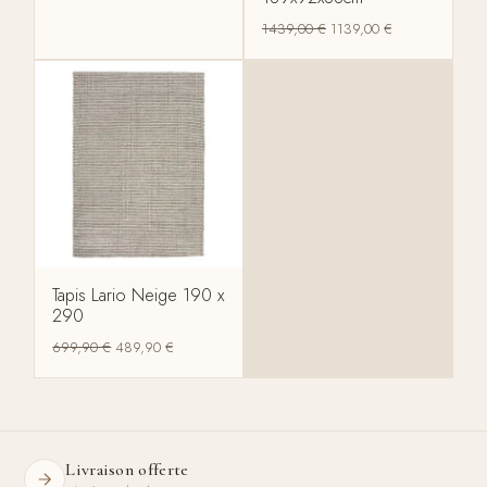
1439,00
€
1139,00
€
Tapis Lario Neige 190 x
290
699,90
€
489,90
€
Livraison offerte