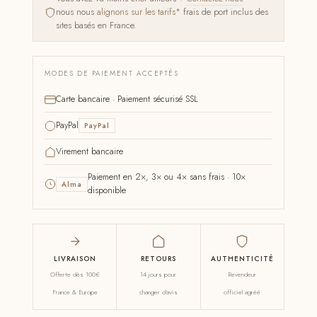
nous nous
alignons sur les tarifs*
frais de port inclus des
sites basés en France.
MODES DE PAIEMENT ACCEPTÉS
Carte bancaire · Paiement sécurisé SSL
PayPal
PayPal
Virement bancaire
Paiement en 2×, 3× ou 4× sans frais · 10×
Alma
disponible
LIVRAISON
RETOURS
AUTHENTICITÉ
Offerte dès 100€
14 jours pour
Revendeur
France & Europe
changer d'avis
officiel agréé