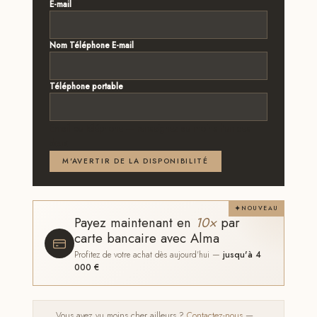
E-mail
*
Nom Téléphone E-mail
Téléphone portable
Email ou téléphone — renseignez au moins l'un des
deux
M'AVERTIR DE LA DISPONIBILITÉ
NOUVEAU
Payez maintenant en
10×
par
carte bancaire avec Alma
Profitez de votre achat dès aujourd'hui —
jusqu'à 4
000 €
Vous avez vu moins cher ailleurs ?
Contactez-nous
—