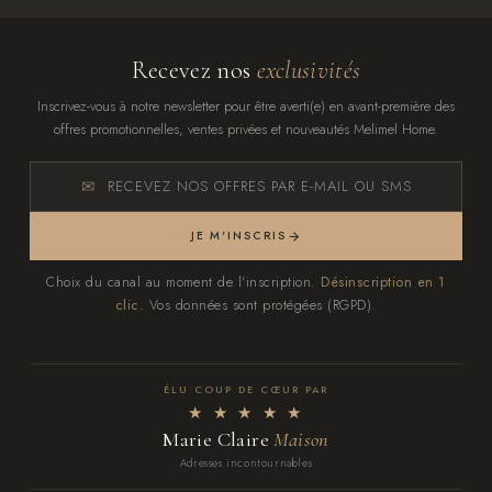
Recevez nos
exclusivités
Inscrivez-vous à notre newsletter pour être averti(e) en avant-première des
offres promotionnelles, ventes privées et nouveautés Melimel Home.
RECEVEZ NOS OFFRES PAR E-MAIL OU SMS
JE M'INSCRIS
Choix du canal au moment de l'inscription.
Désinscription en 1
clic.
Vos données sont protégées (RGPD).
ÉLU COUP DE CŒUR PAR
★ ★ ★ ★ ★
Marie Claire
Maison
Adresses incontournables