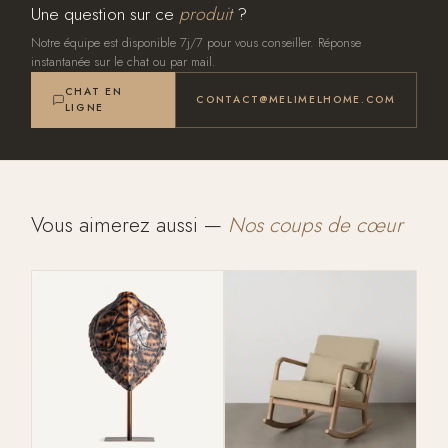
Une question sur ce
produit
?
Notre équipe est disponible 7j/7 pour vous conseiller. Réponse
instantanée sur le chat ou par mail.
CHAT EN
CONTACT@MELIMELHOME.COM
LIGNE
Vous aimerez aussi —
Nos coups de cœur