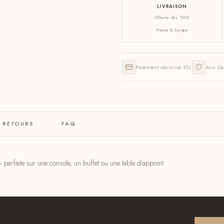
LIVRAISON
Offerte dès 100€
France & Europe
Paiement sécurisé SSL
Avis Ga
& RETOURS
FAQ
 parfaite sur une console, un buffet ou une table d’appoint.