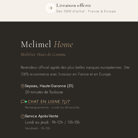
Livraison offerte
Dès 100€ d'achat · France & Europe
Melimel
Home
Mobilier Haut de Gamme
Revendeur officiel agréé des plus belles marques européennes. Site
100% e-commerce avec livraison en France et en Europe.
Seysses, Haute-Garonne (31)
20 minutes de Toulouse
CHAT EN LIGNE 7J/7
Renseignements · Lundi au dimanche
Service Après-Vente
Lundi au jeudi · 9h-12h / 13h-15h
Vendredi · 9h-12h