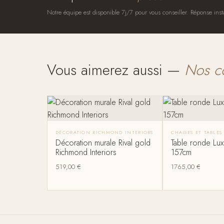
Notre équipe est disponible 7j/7 pour vous conseiller. Réponse inst
Vous aimerez aussi —
Nos c
DÉCORATION RICHMOND INTERIORS
CHAISES ET TABLE
Décoration murale Rival gold
Table ronde Lu
Richmond Interiors
157cm
519,00
€
1765,00
€