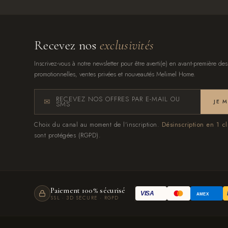
Recevez nos
exclusivités
Inscrivez-vous à notre newsletter pour être averti(e) en avant-première des
promotionnelles, ventes privées et nouveautés Melimel Home.
RECEVEZ NOS OFFRES PAR E-MAIL OU
JE 
SMS
Choix du canal au moment de l'inscription.
Désinscription en 1 cl
sont protégées (RGPD).
Paiement 100% sécurisé
VISA
AMEX
SSL · 3D SECURE · RGPD