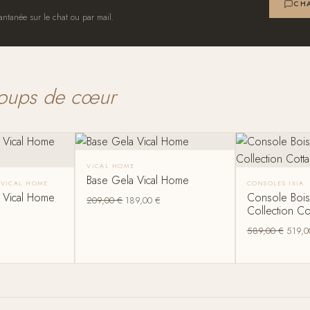
CHA
antanée sur le chat ou par mail.
oups de cœur
VICAL HOME
Base Gela Vical Home
S VICAL HOME
CONSOLES IXIA
x Vical Home
Console Bois 
209,00
€
189,00
€
Collection Co
589,00
€
519,