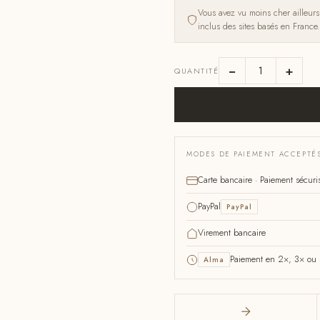
Vous avez vu moins cher ailleur
inclus des sites basés en France.
−
+
QUANTITÉ
MODES DE PAIEMENT ACCEPTÉ
Carte bancaire · Paiement sécuri
PayPal
PayPal
Virement bancaire
Paiement en 2×, 3× ou 4
Alma