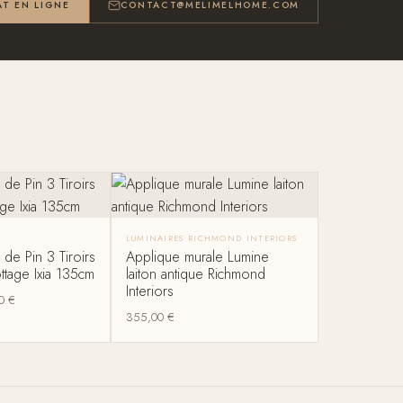
T EN LIGNE
CONTACT@MELIMELHOME.COM
LUMINAIRES RICHMOND INTERIORS
de Pin 3 Tiroirs
Applique murale Lumine
ttage Ixia 135cm
laiton antique Richmond
Interiors
00
€
355,00
€