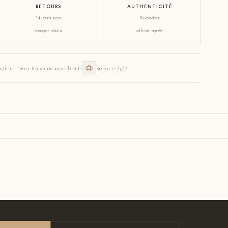
RETOURS
AUTHENTICITÉ
14 jours pour
Revendeur
changer d'avis
officiel agréé
rantis · Voir tous nos avis clients
Service 7j/7