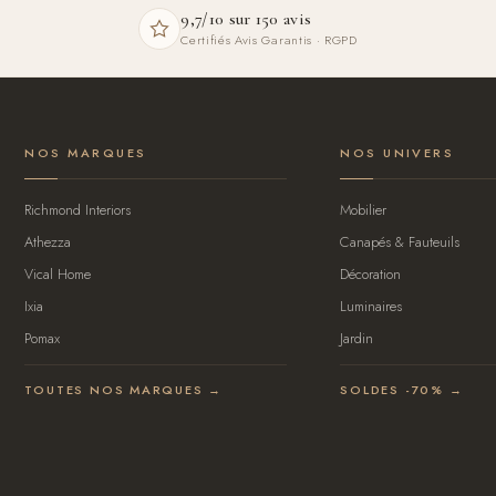
9,7/10 sur 150 avis
Certifiés Avis Garantis · RGPD
NOS MARQUES
NOS UNIVERS
Richmond Interiors
Mobilier
Athezza
Canapés & Fauteuils
Vical Home
Décoration
Ixia
Luminaires
Pomax
Jardin
TOUTES NOS MARQUES →
SOLDES -70% →