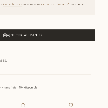
s ?
Contactez-nous
— nous nous
alignons sur les tarifs*
frais de port
AJOUTER AU PANIER
S
sé SSL
× sans frais · 10× disponible