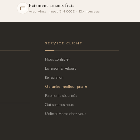
Paiement 4× sans frais
Avec Alma · Jusqu'à 4 000€ · 10× nouveau
SERVICE CLIENT
Nous contacter
Livraison & Retours
Rétractation
Garantie meilleur prix
Paiements sécurisés
Qui sommes-nous
Melimel Home chez vous