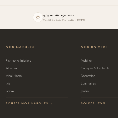
9,7/10 sur 150 avis
Certifiés Avis Garantis · RGPD
NOS MARQUES
NOS UNIVERS
Richmond Interiors
Mobilier
Athezza
Canapés & Fauteuils
Vical Home
Décoration
Ixia
Luminaires
Pomax
Jardin
TOUTES NOS MARQUES →
SOLDES -70% →