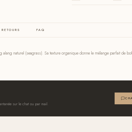
& RETOURS
FAQ
lang alang naturel (seagrass). Sa texture organique donne le mélange parfait de b
CHA
antanée sur le chat ou par mail.