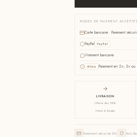
MODES DE PAIEMENT ACCEPTÉ
Carte bancaire · Paiement sécuri
PayPal
PayPal
Virement bancaire
Paiement en 2×, 3× ou 4
Alma
LIVRAISON
Offerte dès 100€
France & Europe
Paiement sécurisé SSL
Avis Ga