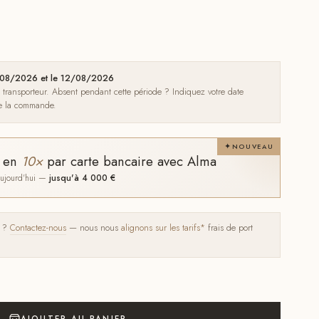
08/08/2026 et le 12/08/2026
e transporteur. Absent pendant cette période ? Indiquez votre date
de la commande.
NOUVEAU
t en
10×
par carte bancaire avec Alma
 aujourd'hui —
jusqu'à 4 000 €
s ?
Contactez-nous
— nous nous
alignons sur les tarifs*
frais de port