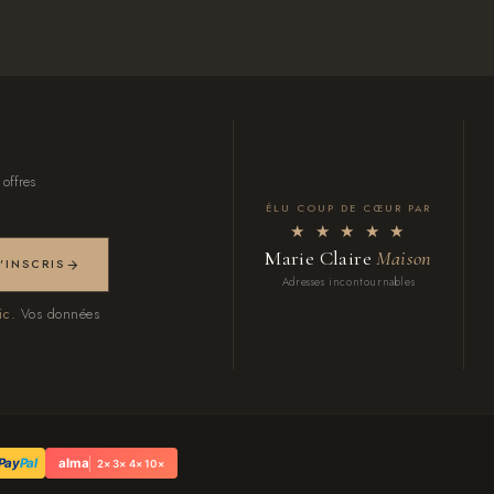
 offres
ÉLU COUP DE CŒUR PAR
★ ★ ★ ★ ★
Marie Claire
Maison
M'INSCRIS
Adresses incontournables
ic.
Vos données
Pay
Pal
alma
2× 3× 4× 10×