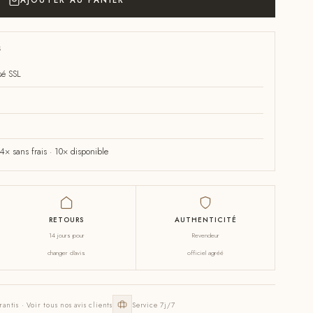
AJOUTER AU PANIER
S
sé SSL
× sans frais · 10× disponible
RETOURS
AUTHENTICITÉ
14 jours pour
Revendeur
changer d'avis
officiel agréé
rantis · Voir tous nos avis clients
Service 7j/7