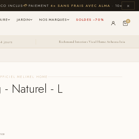
×
NCLUS
💳
PAIEMENT
4× SANS FRAIS AVEC ALMA
· 10× CB JUSQU'À 
AIRE
JARDIN
NOS MARQUES
SOLDES −70%
0
14 jours
Richmond Interiors
Vical Home
Athezza
Ixia
·
·
·
FFICIEL MELIMEL HOME
 - Naturel - L
ance