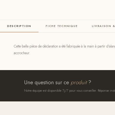
DESCRIPTION
FICHE TECHNIQUE
LIVRAISON 
Cette belle pièce de déclaration a été fabriquée à la main à partir d’a
accrocheur.
Une question sur ce
produit
?
Notre équipe est disponible 7j/7 pour vous conseiller. Réponse inst