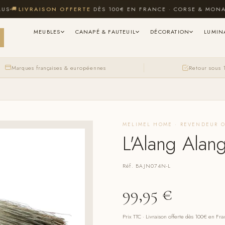
LIVRAISON OFFERTE
DÈS 100€ EN FRANCE · CORSE & MONACO I
MEUBLES
CANAPÉ & FAUTEUIL
DÉCORATION
LUMIN
Marques françaises & européennes
Retour sous 
MELIMEL HOME · REVENDEUR O
L'Alang Alang
Réf. BAJN074N-L
99,95
€
Prix TTC · Livraison offerte dès 100€ en Fr