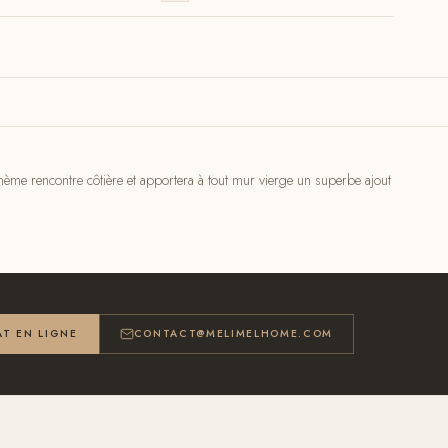
ohème rencontre côtière et apportera à tout mur vierge un superbe ajout
T EN LIGNE
CONTACT@MELIMELHOME.COM