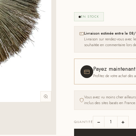
EN STOCK
Livraison estimée entre le 
Livraison sur rendez-vous avec l
souhaitée en commentaire lors 
Payez maintenan
Profitez de votre achat dès
Vous avez vu moins cher ailleur
inclus des sites basés en France.
−
+
QUANTITÉ