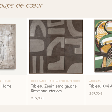
oups de cœur
AL HOME
DÉCORATION RICHMOND INTERIORS
ATHEZZA
al Home
Tableau Zenith sand gauche
Tableau Kiwi 
Richmond Interiors
259,00
€
359,00
€