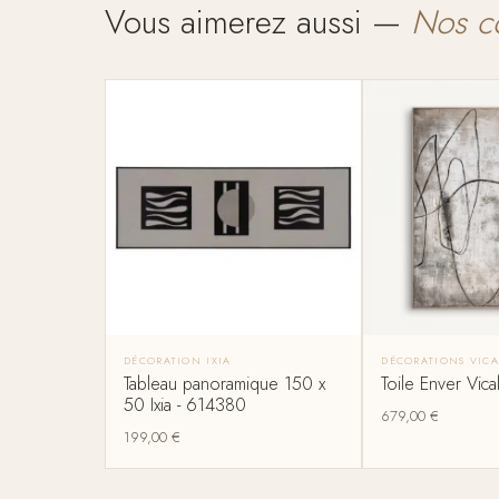
Vous aimerez aussi —
Nos c
DÉCORATION IXIA
DÉCORATIONS VIC
Tableau panoramique 150 x
Toile Enver Vic
50 Ixia - 614380
679,00
€
199,00
€