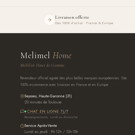
Livraison offerte
Dès 100€ d'achat · France & Europe
Melimel
Home
Mobilier Haut de Gamme
Revendeur officiel agréé des plus belles marques européennes. Site
100% e-commerce avec livraison en France et en Europe.
Seysses, Haute-Garonne (31)
20 minutes de Toulouse
CHAT EN LIGNE 7J/7
Renseignements · Lundi au dimanche
Service Après-Vente
Lundi au jeudi · 9h-12h / 13h-15h