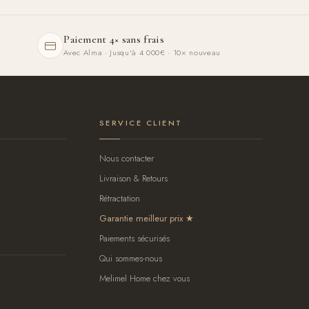
Paiement 4× sans frais
Avec Alma · Jusqu'à 4 000€ · 10× nouveau
SERVICE CLIENT
Nous contacter
Livraison & Retours
Rétractation
Garantie meilleur prix
Paiements sécurisés
Qui sommes-nous
Melimel Home chez vous