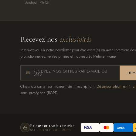
Vendredi · 9h-12h
Recevez nos
exclusivités
Inscrivez-vous à notre newsletter pour être averti(e) en avant-première des
promotionnelles, ventes privées et nouveautés Melimel Home.
RECEVEZ NOS OFFRES PAR E-MAIL OU
JE 
SMS
Choix du canal au moment de l'inscription.
Désinscription en 1 cl
sont protégées (RGPD).
Paiement 100% sécurisé
VISA
AMEX
SSL · 3D SECURE · RGPD