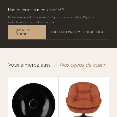
Une question sur ce
produit
?
Notre équipe est disponible 7j/7 pour vous conseiller. Réponse
instantanée sur le chat ou par mail.
CHAT EN
CONTACT@MELIMELHOME.COM
LIGNE
Vous aimerez aussi —
Nos coups de cœur