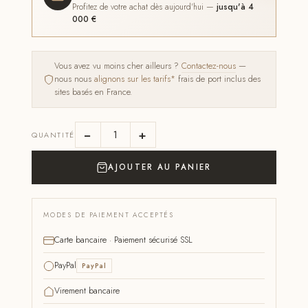
Profitez de votre achat dès aujourd'hui —
jusqu'à 4
000 €
Vous avez vu moins cher ailleurs ?
Contactez-nous
—
nous nous
alignons sur les tarifs*
frais de port inclus des
sites basés en France.
−
+
QUANTITÉ
AJOUTER AU PANIER
MODES DE PAIEMENT ACCEPTÉS
Carte bancaire · Paiement sécurisé SSL
PayPal
PayPal
Virement bancaire