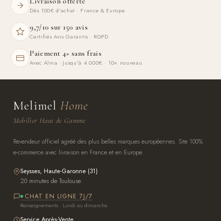
Livraison offerte
Dès 100€ d'achat · France & Europe
9,7/10 sur 150 avis
Certifiés Avis Garantis · RGPD
Paiement 4× sans frais
Avec Alma · Jusqu'à 4 000€ · 10× nouveau
Melimel
Home
Mobilier Haut de Gamme
Revendeur officiel agréé des plus belles marques européennes. Site 100%
e-commerce avec livraison en France et en Europe.
Seysses, Haute-Garonne (31)
20 minutes de Toulouse
CHAT EN LIGNE 7J/7
Renseignements · Lundi au dimanche
Service Après-Vente