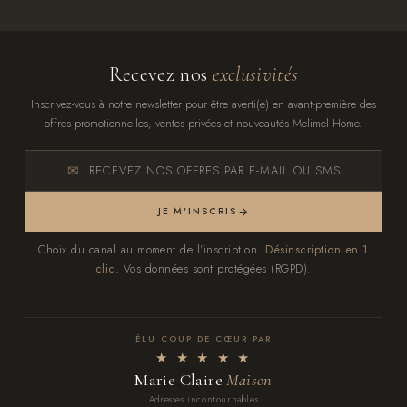
Recevez nos
exclusivités
Inscrivez-vous à notre newsletter pour être averti(e) en avant-première des
offres promotionnelles, ventes privées et nouveautés Melimel Home.
RECEVEZ NOS OFFRES PAR E-MAIL OU SMS
JE M'INSCRIS
Choix du canal au moment de l'inscription.
Désinscription en 1
clic.
Vos données sont protégées (RGPD).
ÉLU COUP DE CŒUR PAR
★ ★ ★ ★ ★
Marie Claire
Maison
Adresses incontournables