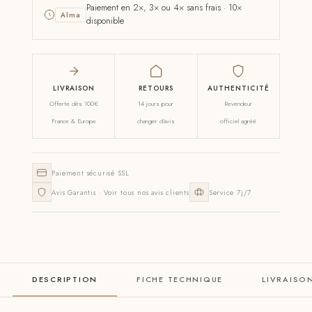
Paiement en 2×, 3× ou 4× sans frais · 10×
Alma
disponible
LIVRAISON
RETOURS
AUTHENTICITÉ
Offerte dès 100€
14 jours pour
Revendeur
France & Europe
changer d'avis
officiel agréé
Paiement sécurisé SSL
Avis Garantis · Voir tous nos avis clients
Service 7j/7
DESCRIPTION
FICHE TECHNIQUE
LIVRAISO