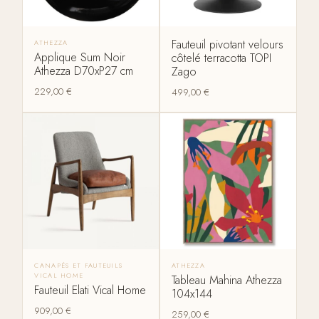
Fauteuil pivotant velours
ATHEZZA
Applique Sum Noir
côtelé terracotta TOPI
Athezza D70xP27 cm
Zago
229,00
€
499,00
€
CANAPÉS ET FAUTEUILS
ATHEZZA
VICAL HOME
Tableau Mahina Athezza
Fauteuil Elati Vical Home
104x144
909,00
€
259,00
€