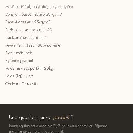
Matière : Métal, polyester, polypropylène
Densité mousse : assise 28kg/m3
Densité dossier : 25kg/m3
Profondeur assise (cm) : 50
Hauteur assise (cm) : 47
Revêtement : tissu 100% polyester
Pied : métal noir
Système pivotant
Poids max supporté : 120kg
Poids (kg) : 12,5
Couleur : Terracotta
Une question sur ce
produit
?
Notre équipe est disponible 7j/7 pour vous conseiller. Réponse
instantanée sur le chat ou par mail.