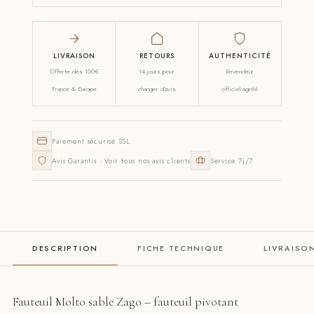
LIVRAISON
RETOURS
AUTHENTICITÉ
Offerte dès 100€
14 jours pour
Revendeur
France & Europe
changer d'avis
officiel agréé
Paiement sécurisé SSL
Avis Garantis · Voir tous nos avis clients
Service 7j/7
DESCRIPTION
FICHE TECHNIQUE
LIVRAISO
Fauteuil Molto sable Zago – fauteuil pivotant