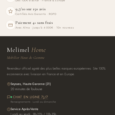
Dès 100€ d'achat · France & Europe
9,7/10 sur 150 avis
Certifiés Avis Garantis · RGPD
Paiement 4× sans frais
Avec Alma · Jusqu'à 4 000€ · 10× nouveau
Melimel
Home
Mobilier Haut de Gamme
Revendeur officiel agréé des plus belles marques européennes. Site 100%
e-commerce avec livraison en France et en Europe.
Seysses, Haute-Garonne (31)
20 minutes de Toulouse
CHAT EN LIGNE 7J/7
Renseignements · Lundi au dimanche
Service Après-Vente
Lundi au jeudi · 9h-12h / 13h-15h