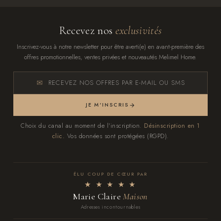
Recevez nos
exclusivités
Inscrivez-vous à notre newsletter pour être averti(e) en avant-première des
offres promotionnelles, ventes privées et nouveautés Melimel Home.
RECEVEZ NOS OFFRES PAR E-MAIL OU SMS
JE M'INSCRIS
Choix du canal au moment de l'inscription.
Désinscription en 1
clic.
Vos données sont protégées (RGPD).
ÉLU COUP DE CŒUR PAR
★ ★ ★ ★ ★
Marie Claire
Maison
Adresses incontournables