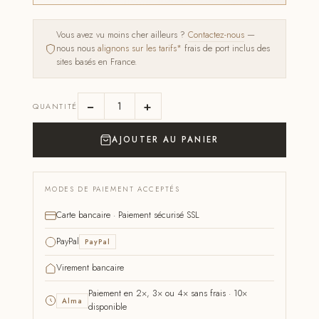
Vous avez vu moins cher ailleurs ?
Contactez-nous
—
nous nous
alignons sur les tarifs*
frais de port inclus des
sites basés en France.
−
+
QUANTITÉ
AJOUTER AU PANIER
MODES DE PAIEMENT ACCEPTÉS
Carte bancaire · Paiement sécurisé SSL
PayPal
PayPal
Virement bancaire
Paiement en 2×, 3× ou 4× sans frais · 10×
Alma
disponible