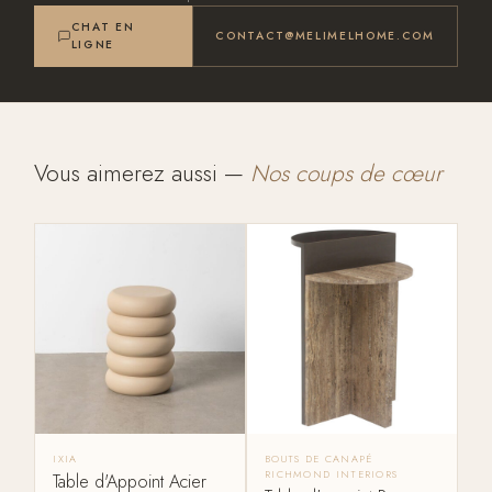
CHAT EN
CONTACT@MELIMELHOME.COM
LIGNE
Vous aimerez aussi —
Nos coups de cœur
IXIA
BOUTS DE CANAPÉ
RICHMOND INTERIORS
Table d'Appoint Acier