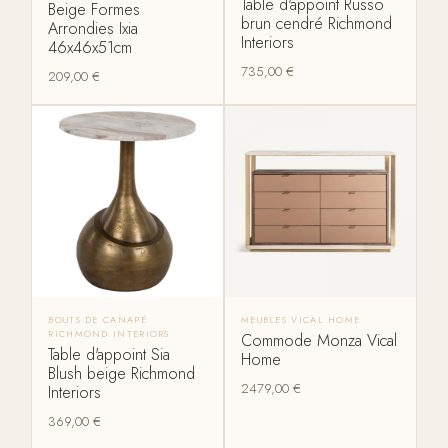
Table d'appoint Russo
Beige Formes
brun cendré Richmond
Arrondies Ixia
Interiors
46x46x51cm
735,00
€
209,00
€
BOUTS DE CANAPÉ
MEUBLES VICAL HOME
RICHMOND INTERIORS
Commode Monza Vical
Table d'appoint Sia
Home
Blush beige Richmond
2479,00
€
Interiors
369,00
€