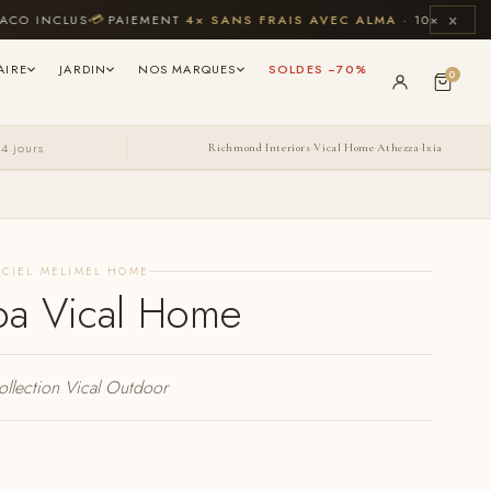
×
CLUS
💳
PAIEMENT
4× SANS FRAIS AVEC ALMA
· 10× CB JUSQU'À 4
AIRE
JARDIN
NOS MARQUES
SOLDES −70%
0
14 jours
Richmond Interiors
Vical Home
Athezza
Ixia
·
·
·
ICIEL MELIMEL HOME
ba Vical Home
ollection Vical Outdoor