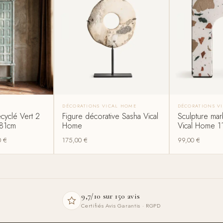
DÉCORATIONS VICAL HOME
DÉCORATIONS V
cyclé Vert 2
Figure décorative Sasha Vical
Sculpture ma
181cm
Home
Vical Home 1
0
€
175,00
€
99,00
€
9,7/10 sur 150 avis
Certifiés Avis Garantis · RGPD