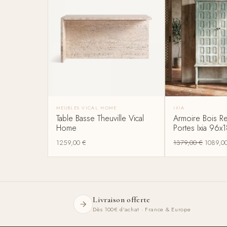
MEUBLES VICAL HOME
IXIA
Table Basse Theuville Vical
Armoire Bois Re
Home
Portes Ixia 96x
1259,00
€
1379,00
€
1089,0
Livraison offerte
Dès 100€ d'achat · France & Europe