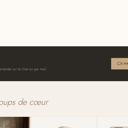
CHA
antanée sur le chat ou par mail.
oups de cœur