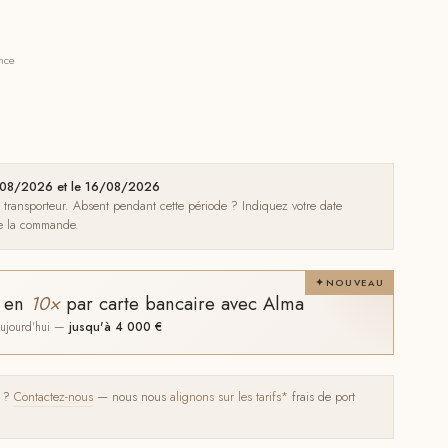
ance
09/08/2026 et le 16/08/2026
e transporteur. Absent pendant cette période ? Indiquez votre date
de la commande.
NOUVEAU
t en
10×
par carte bancaire avec Alma
 aujourd'hui —
jusqu'à 4 000 €
s ?
Contactez-nous
— nous nous
alignons sur les tarifs*
frais de port