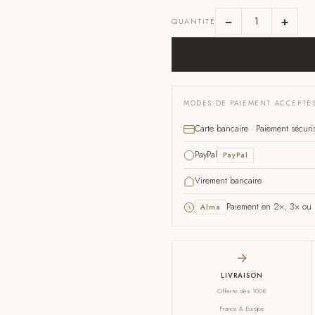
−
+
QUANTITÉ
MODES DE PAIEMENT ACCEPTÉ
Carte bancaire · Paiement sécuri
PayPal
PayPal
Virement bancaire
Paiement en 2×, 3× ou 4
Alma
LIVRAISON
Offerte dès 100€
France & Europe