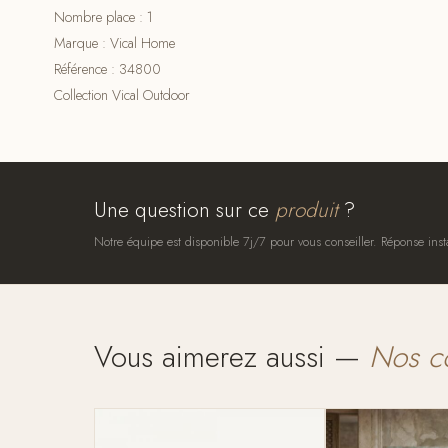
Nombre place : 1
Marque : Vical Home
Référence : 34800
Collection Vical Outdoor
Une question sur ce
produit
?
Notre équipe est disponible 7j/7 pour vous conseiller. Réponse inst
Vous aimerez aussi —
Nos c