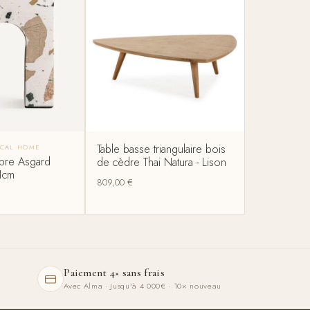
Table basse triangulaire bois
ICAL HOME
rbre Asgard
de cèdre Thai Natura - Lison
1cm
809,00
€
Paiement 4× sans frais
Avec Alma · Jusqu'à 4 000€ · 10× nouveau