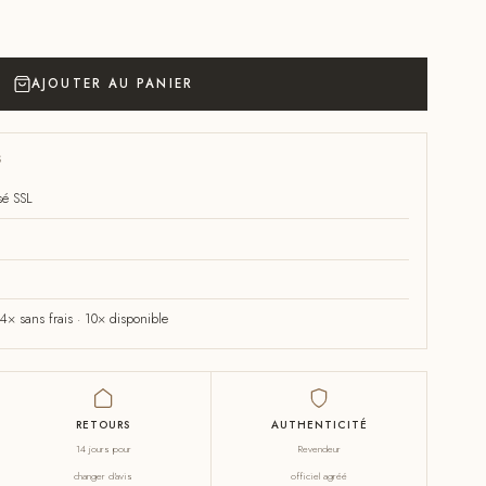
AJOUTER AU PANIER
S
sé SSL
× sans frais · 10× disponible
RETOURS
AUTHENTICITÉ
14 jours pour
Revendeur
changer d'avis
officiel agréé