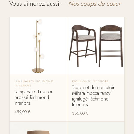
Vous aimerez aussi —
Nos coups de cœur
LUMINAIRES RICHMOND
RICHMOND INTERIORS
INTERIORS
Tabouret de comptoir
Lampadaire Luva or
Mihara mocca fancy
brossé Richmond
ignifugé Richmond
Interiors
Interiors
459,00
€
355,00
€