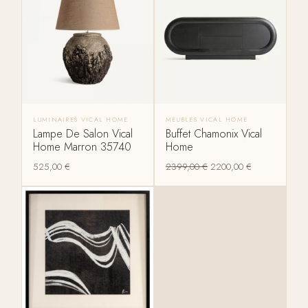
LUMINAIRES VICAL HOME
MEUBLES VICAL HOME
Lampe De Salon Vical
Buffet Chamonix Vical
Home Marron 35740
Home
525,00
€
2399,00
€
2200,00
€