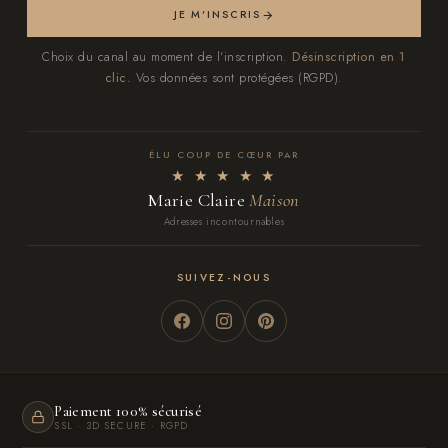
JE M'INSCRIS
Choix du canal au moment de l'inscription.
Désinscription en 1
clic.
Vos données sont protégées (RGPD).
ÉLU COUP DE CŒUR PAR
★ ★ ★ ★ ★
Marie Claire
Maison
Adresses incontournables
SUIVEZ-NOUS
Paiement 100% sécurisé
SSL · 3D SECURE · RGPD