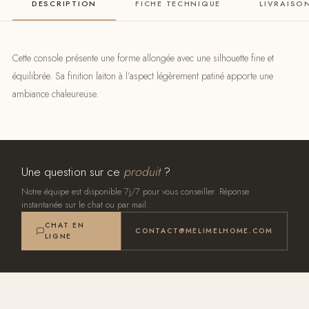
DESCRIPTION
FICHE TECHNIQUE
LIVRAISO
Cette console présente une forme allongée avec une silhouette fine et
équilibrée. Sa finition laiton à l’aspect légèrement patiné apporte une
ambiance chaleureuse.
Une question sur ce
produit
?
Notre équipe est disponible 7j/7 pour vous conseiller. Réponse
instantanée sur le chat ou par mail.
CHAT EN
CONTACT@MELIMELHOME.COM
LIGNE