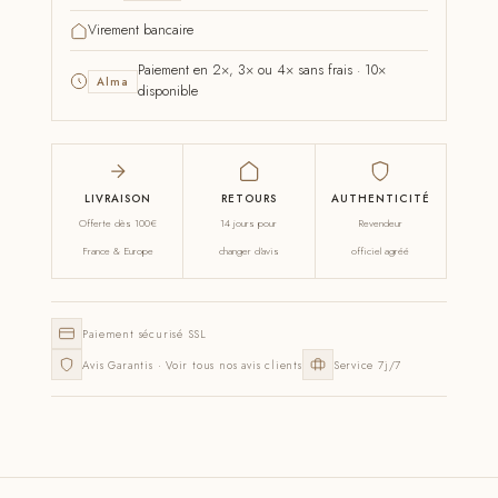
Virement bancaire
Paiement en 2×, 3× ou 4× sans frais · 10×
Alma
disponible
LIVRAISON
RETOURS
AUTHENTICITÉ
Offerte dès 100€
14 jours pour
Revendeur
France & Europe
changer d'avis
officiel agréé
Paiement sécurisé SSL
Avis Garantis · Voir tous nos avis clients
Service 7j/7