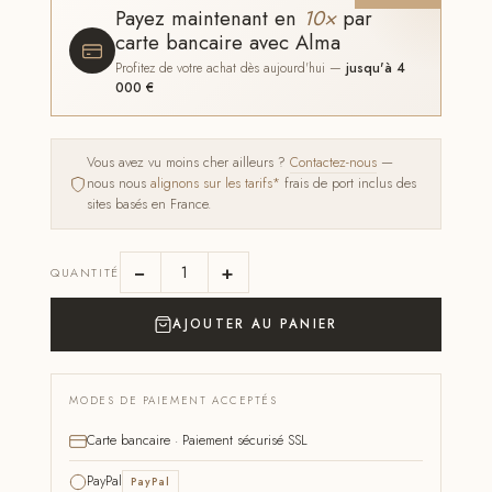
Payez maintenant en
10×
par
carte bancaire avec Alma
Profitez de votre achat dès aujourd'hui —
jusqu'à 4
000 €
Vous avez vu moins cher ailleurs ?
Contactez-nous
—
nous nous
alignons sur les tarifs*
frais de port inclus des
sites basés en France.
−
+
QUANTITÉ
AJOUTER AU PANIER
MODES DE PAIEMENT ACCEPTÉS
Carte bancaire · Paiement sécurisé SSL
PayPal
PayPal