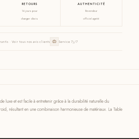
RETOURS
AUTHENTICITÉ
14 jours pour
Revendeur
changer d'avis
officiel agréé
rantis · Voir tous nos avis clients
Service 7j/7
uxe et est facile à entretenir grâce à la durabilité naturelle du
roid, résultant en une combinaison harmonieuse de matériaux. La Table