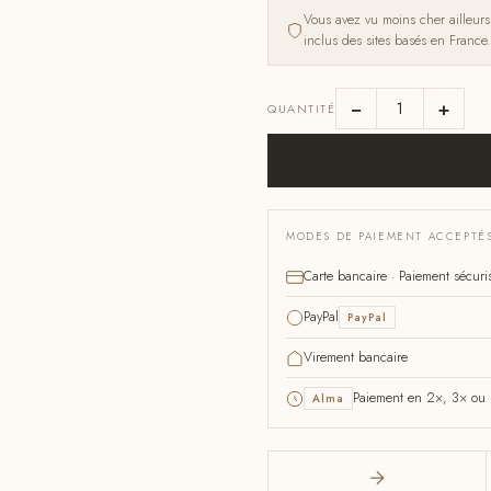
Vous avez vu moins cher ailleur
inclus des sites basés en France.
−
+
QUANTITÉ
MODES DE PAIEMENT ACCEPTÉ
Carte bancaire · Paiement sécuri
PayPal
PayPal
Virement bancaire
Paiement en 2×, 3× ou 4
Alma