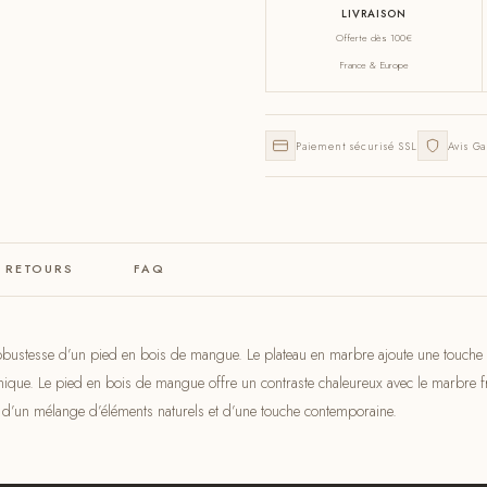
LIVRAISON
Offerte dès 100€
France & Europe
Paiement sécurisé SSL
Avis Ga
& RETOURS
FAQ
obustesse d’un pied en bois de mangue. Le plateau en marbre ajoute une touche de l
ique. Le pied en bois de mangue offre un contraste chaleureux avec le marbre f
e d’un mélange d’éléments naturels et d’une touche contemporaine.