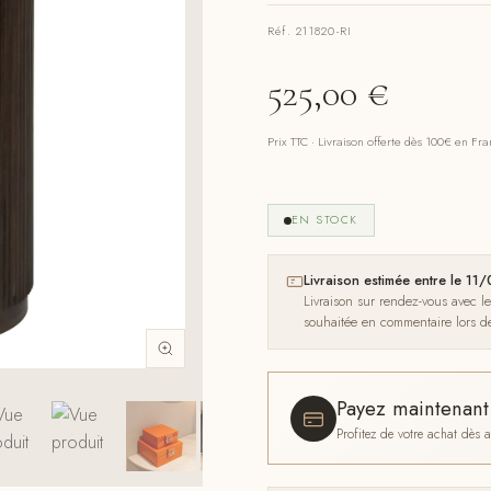
Réf. 211820-RI
525,00
€
Prix TTC · Livraison offerte dès 100€ en Fr
EN STOCK
Livraison estimée entre le 1
Livraison sur rendez-vous avec l
souhaitée en commentaire lors 
Payez maintenan
Profitez de votre achat dès