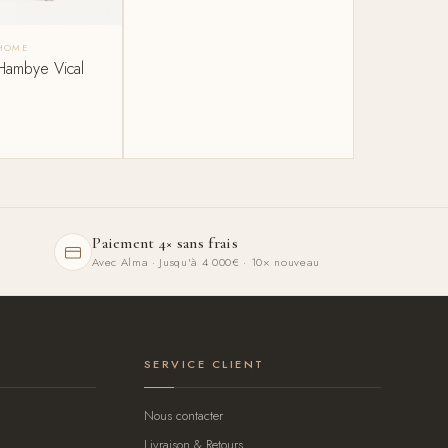
 HOME
Hambye Vical
Paiement 4× sans frais
Avec Alma · Jusqu'à 4 000€ · 10× nouveau
SERVICE CLIENT
Nous contacter
Livraison & Retours