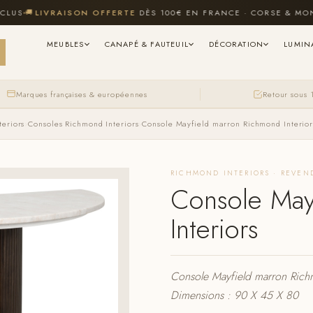
🚚
LIVRAISON OFFERTE
DÈS 100€ EN FRANCE · CORSE & MONACO
MEUBLES
CANAPÉ & FAUTEUIL
DÉCORATION
LUMIN
Marques françaises & européennes
Retour sous 
eriors
›
Consoles Richmond Interiors
›
Console Mayfield marron Richmond Interior
RICHMOND INTERIORS · REVEN
Console May
Interiors
Console Mayfield marron Richm
Dimensions : 90 X 45 X 80