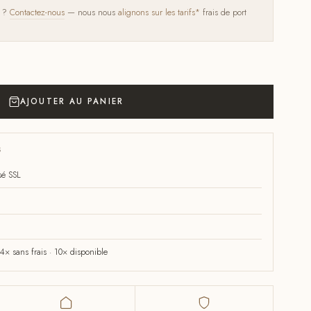
s ?
Contactez-nous
— nous nous
alignons sur les tarifs*
frais de port
AJOUTER AU PANIER
S
sé SSL
× sans frais · 10× disponible