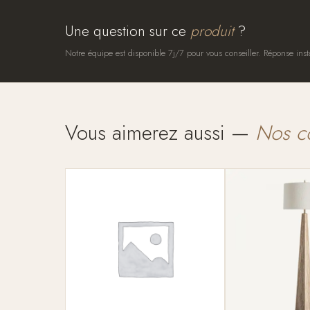
Une question sur ce
produit
?
Notre équipe est disponible 7j/7 pour vous conseiller. Réponse inst
Vous aimerez aussi —
Nos c