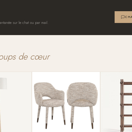
CHA
antanée sur le chat ou par mail.
oups de cœur