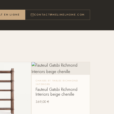
T EN LIGNE
CONTACT@MELIMELHOME.COM
CHAISES ET TABLES RICHMOND
INTERIORS
Fauteuil Gatsbi Richmond
Interiors beige chenille
369,00
€