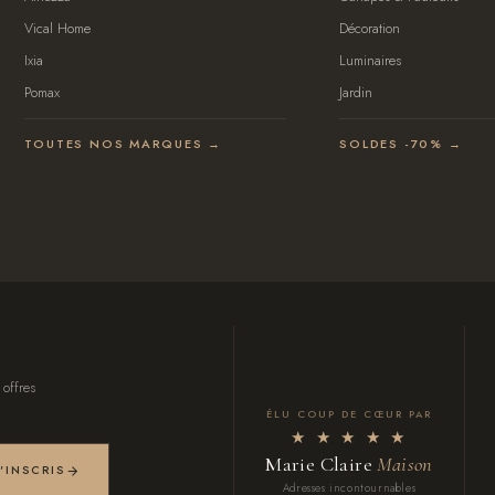
Vical Home
Décoration
Ixia
Luminaires
Pomax
Jardin
TOUTES NOS MARQUES →
SOLDES -70% →
 offres
ÉLU COUP DE CŒUR PAR
★ ★ ★ ★ ★
Marie Claire
Maison
M'INSCRIS
Adresses incontournables