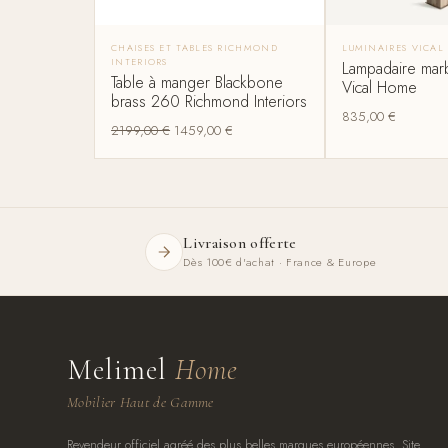
CHAISES ET TABLES RICHMOND
LUMINAIRES VICAL
INTERIORS
Lampadaire mar
Table à manger Blackbone
Vical Home
brass 260 Richmond Interiors
835,00
€
2199,00
€
1459,00
€
Livraison offerte
Dès 100€ d'achat · France & Europe
Melimel
Home
Mobilier Haut de Gamme
Revendeur officiel agréé des plus belles marques européennes. Site