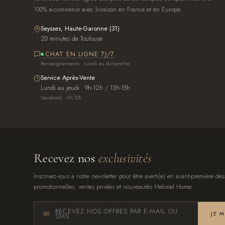
100% e-commerce avec livraison en France et en Europe.
Seysses, Haute-Garonne (31)
20 minutes de Toulouse
CHAT EN LIGNE 7J/7
Renseignements · Lundi au dimanche
Service Après-Vente
Lundi au jeudi · 9h-12h / 13h-15h
Vendredi · 9h-12h
Recevez nos
exclusivités
Inscrivez-vous à notre newsletter pour être averti(e) en avant-première des
promotionnelles, ventes privées et nouveautés Melimel Home.
RECEVEZ NOS OFFRES PAR E-MAIL OU
JE 
SMS