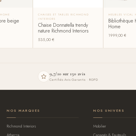
 HOME
CHAISES ET TABLES RICHMOND
MEUBLES VICAL
INTERIORS
bre beige
Bibliothèque 
Chaise Donnatella trendy
Home
nature Richmond Interiors
1999,00
€
535,00
€
9,7/10 sur 150 avis
Certifiés Avis Garantis · RGPD
NOS MARQUES
NOS UNIVERS
Richmond Interiors
Mobilier
Athezza
Canapés & Fauteuils