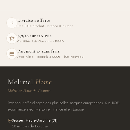
Livraison offerte
Dès 100€ d'achat · France & Europe
9,7/10 sur 150 avis
Certifiés Avis Garantis · RGPD
Paiement 4× sans frais
Avec Alma · Jusqu'à 4 000€ · 10× nouveau
Melimel
Home
Mobilier Haut de Gamme
Revendeur officiel agréé des plus belles marques européennes. Site 100%
e-commerce avec livraison en France et en Europe.
Seysses, Haute-Garonne (31)
20 minutes de Toulouse