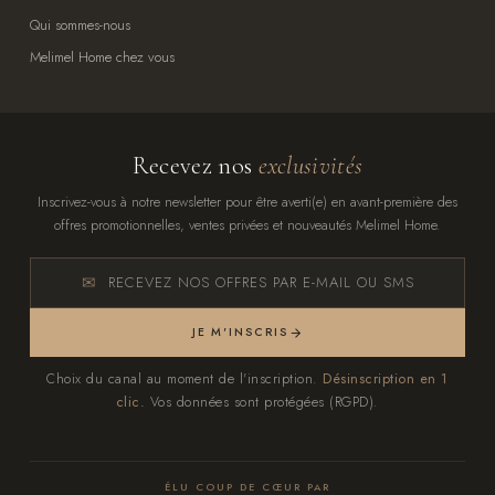
Qui sommes-nous
Melimel Home chez vous
Recevez nos
exclusivités
Inscrivez-vous à notre newsletter pour être averti(e) en avant-première des
offres promotionnelles, ventes privées et nouveautés Melimel Home.
RECEVEZ NOS OFFRES PAR E-MAIL OU SMS
JE M'INSCRIS
Choix du canal au moment de l'inscription.
Désinscription en 1
clic.
Vos données sont protégées (RGPD).
ÉLU COUP DE CŒUR PAR