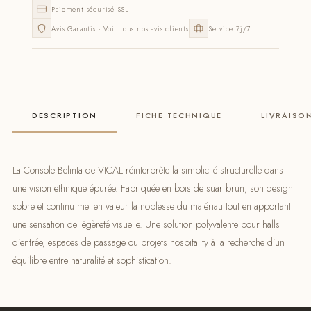
Paiement sécurisé SSL
Avis Garantis · Voir tous nos avis clients
Service 7j/7
DESCRIPTION
FICHE TECHNIQUE
LIVRAISO
La Console Belinta de VICAL réinterprète la simplicité structurelle dans
une vision ethnique épurée. Fabriquée en bois de suar brun, son design
sobre et continu met en valeur la noblesse du matériau tout en apportant
une sensation de légèreté visuelle. Une solution polyvalente pour halls
d’entrée, espaces de passage ou projets hospitality à la recherche d’un
équilibre entre naturalité et sophistication.