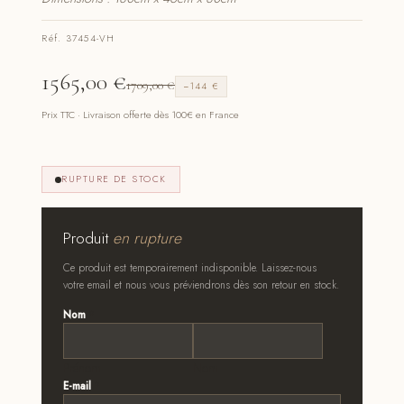
Réf. 37454-VH
1565,00
€
1709,00
€
−144 €
Prix TTC · Livraison offerte dès 100€ en France
RUPTURE DE STOCK
Produit
en rupture
Ce produit est temporairement indisponible. Laissez-nous
votre email et nous vous préviendrons dès son retour en stock.
Nom
*
Prénom
Nom
E-mail
*