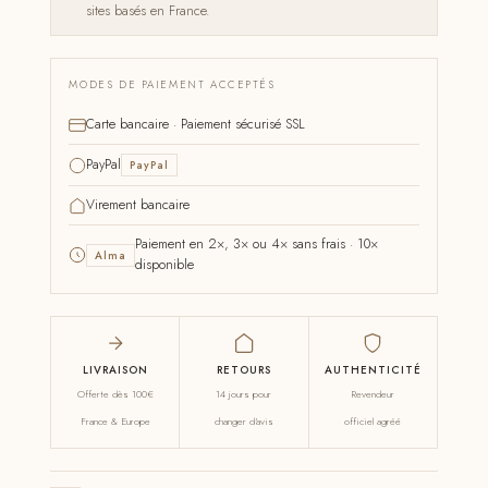
sites basés en France.
MODES DE PAIEMENT ACCEPTÉS
Carte bancaire · Paiement sécurisé SSL
PayPal
PayPal
Virement bancaire
Paiement en 2×, 3× ou 4× sans frais · 10×
Alma
disponible
LIVRAISON
RETOURS
AUTHENTICITÉ
Offerte dès 100€
14 jours pour
Revendeur
France & Europe
changer d'avis
officiel agréé