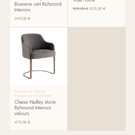
Bowiene vert Richmond
909,00
€
829,00
€
Interiors
399,00
€
CHAISES ET TABLES
RICHMOND INTERIORS
Chaise Hadley stone
Richmond Interiors
velours
479,00
€