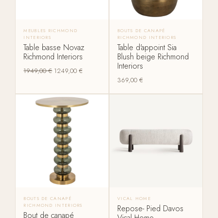
MEUBLES RICHMOND
BOUTS DE CANAPÉ
INTERIORS
RICHMOND INTERIORS
Table basse Novaz
Table d'appoint Sia
Richmond Interiors
Blush beige Richmond
Interiors
1949,00
€
1249,00
€
369,00
€
BOUTS DE CANAPÉ
VICAL HOME
RICHMOND INTERIORS
Repose- Pied Davos
Bout de canapé
Vical Home