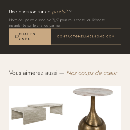
Une question sur ce
produit
?
Notre équipe est disponible 7j/7 pour vous conseiller. Réponse
instantanée sur le chat ou par mail.
CHAT EN
CONTACT@MELIMELHOME.COM
LIGNE
Vous aimerez aussi —
Nos coups de cœur