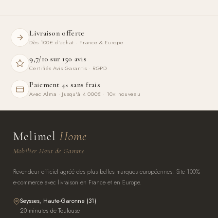
Livraison offerte
Dès 100€ d'achat · France & Europe
9,7/10 sur 150 avis
Certifiés Avis Garantis · RGPD
Paiement 4× sans frais
Avec Alma · Jusqu'à 4 000€ · 10× nouveau
Melimel
Home
Mobilier Haut de Gamme
Revendeur officiel agréé des plus belles marques européennes. Site 100%
e-commerce avec livraison en France et en Europe.
Seysses, Haute-Garonne (31)
20 minutes de Toulouse