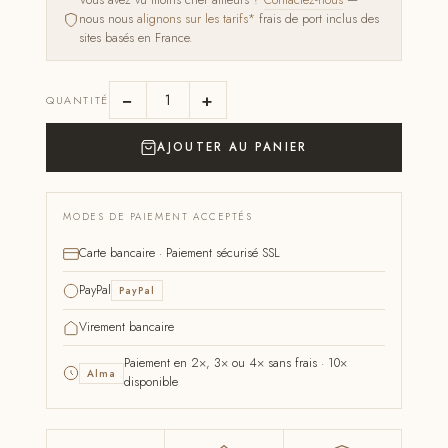
Vous avez vu moins cher ailleurs ?
Contactez-nous
—
nous nous
alignons sur les tarifs*
frais de port inclus des
sites basés en France.
−
+
QUANTITÉ
AJOUTER AU PANIER
MODES DE PAIEMENT ACCEPTÉS
Carte bancaire · Paiement sécurisé SSL
PayPal
PayPal
Virement bancaire
Paiement en 2×, 3× ou 4× sans frais · 10×
Alma
disponible