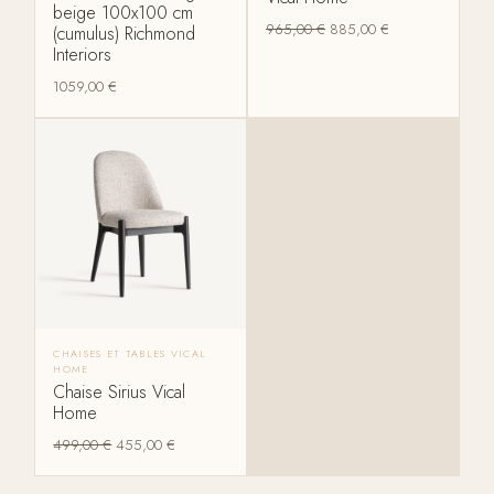
beige 100x100 cm
965,00
€
885,00
€
(cumulus) Richmond
Interiors
1059,00
€
CHAISES ET TABLES VICAL
HOME
Chaise Sirius Vical
Home
499,00
€
455,00
€