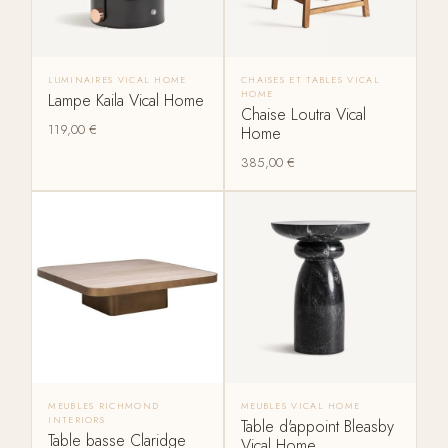
LUMINAIRES VICAL HOME
CHAISES ET TABLES VICAL
HOME
Lampe Kaila Vical Home
Chaise Loutra Vical
119,00
€
Home
385,00
€
MEUBLES RICHMOND
MEUBLES VICAL HOME
INTERIORS
Table d'appoint Bleasby
Table basse Claridge
Vical Home