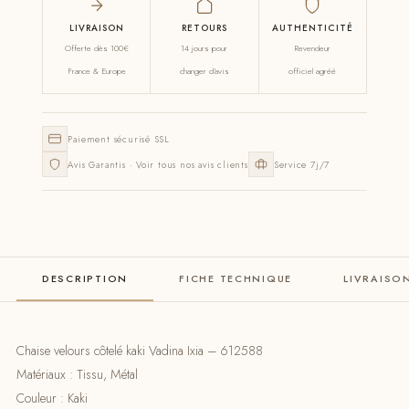
LIVRAISON
RETOURS
AUTHENTICITÉ
Offerte dès 100€
14 jours pour
Revendeur
France & Europe
changer d'avis
officiel agréé
Paiement sécurisé SSL
Avis Garantis · Voir tous nos avis clients
Service 7j/7
DESCRIPTION
FICHE TECHNIQUE
LIVRAISO
Chaise velours côtelé kaki Vadina Ixia – 612588
Matériaux : Tissu, Métal
Couleur : Kaki