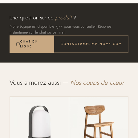
Une question sur ce
produit
?
Notre équipe est disponible 7j/7 pour vous conseiller. Réponse
instantanée sur le chat ou par mail.
CHAT EN
CONTACT@MELIMELHOME.COM
LIGNE
Vous aimerez aussi —
Nos coups de cœur