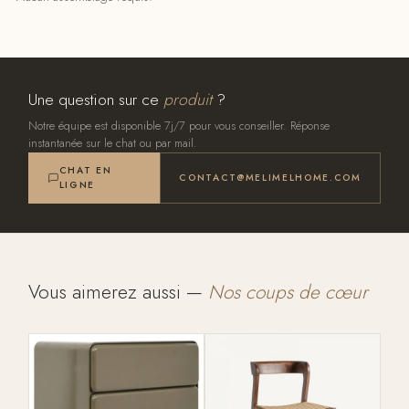
Une question sur ce
produit
?
Notre équipe est disponible 7j/7 pour vous conseiller. Réponse
instantanée sur le chat ou par mail.
CHAT EN
CONTACT@MELIMELHOME.COM
LIGNE
Vous aimerez aussi —
Nos coups de cœur