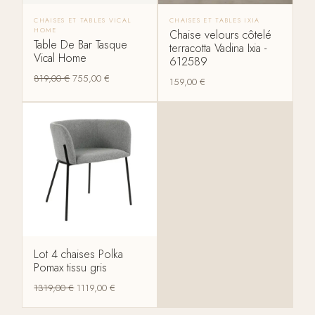
CHAISES ET TABLES VICAL
CHAISES ET TABLES IXIA
HOME
Chaise velours côtelé
Table De Bar Tasque
terracotta Vadina Ixia -
Vical Home
612589
819,00
€
755,00
€
159,00
€
Lot 4 chaises Polka
Pomax tissu gris
1319,00
€
1119,00
€