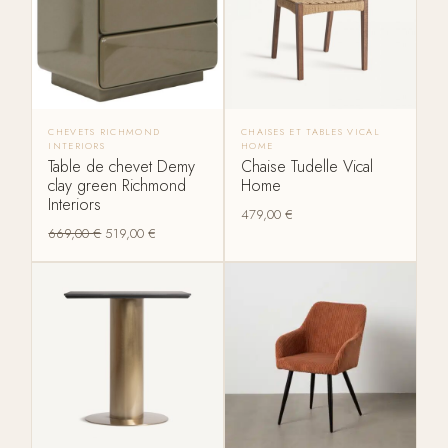
CHEVETS RICHMOND
CHAISES ET TABLES VICAL
INTERIORS
HOME
Table de chevet Demy
Chaise Tudelle Vical
clay green Richmond
Home
Interiors
479,00
€
669,00
€
519,00
€