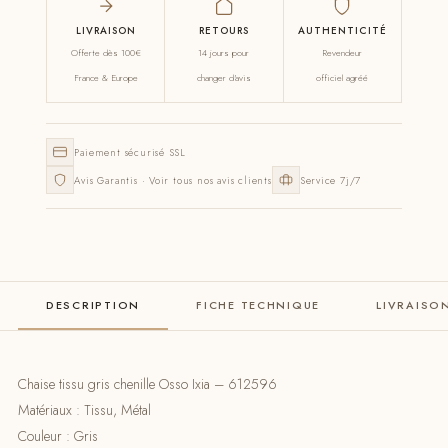
LIVRAISON
RETOURS
AUTHENTICITÉ
Offerte dès 100€
14 jours pour
Revendeur
France & Europe
changer d'avis
officiel agréé
Paiement sécurisé SSL
Avis Garantis · Voir tous nos avis clients
Service 7j/7
DESCRIPTION
FICHE TECHNIQUE
LIVRAISO
Chaise tissu gris chenille Osso Ixia – 612596
Matériaux : Tissu, Métal
Couleur : Gris