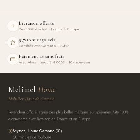
Livraison offerte
Dès 100€ d'achat · France & Europe
9,7/10 sur 150 avis
Certifiés Avis Garantis · RGPD
Paiement 4× sans frais
Avec Alma · Jusqu'à 4 000€ · 10× nouveau
Melimel
Home
Mobilier Haut de Gamme
Revendeur officiel agréé des plus belles marques européennes. Site 100%
e-commerce avec livraison en France et en Europe.
Seysses, Haute-Garonne (31)
20 minutes de Toulouse