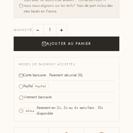
Vous avez vu moins cher ailleurs ?
Contactez-nous
—
nous nous
alignons sur les tarifs*
frais de port inclus des
sites basés en France.
−
+
QUANTITÉ
AJOUTER AU PANIER
MODES DE PAIEMENT ACCEPTÉS
Carte bancaire · Paiement sécurisé SSL
PayPal
PayPal
Virement bancaire
Paiement en 2×, 3× ou 4× sans frais · 10×
Alma
disponible