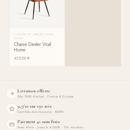
CHAISES ET TABLES VICAL
HOME
Chaise Dexter Vical
Home
425,00
€
Livraison offerte
Dès 100€ d'achat · France & Europe
9,7/10 sur 150 avis
Certifiés Avis Garantis · RGPD
Paiement 4× sans frais
Avec Alma · Jusqu'à 4 000€ · 10× nouveau