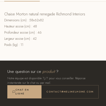
Chaise Morton natural renegade Richmond Interiors
Dimensions (cm) : 58x62x82
Hauteur assise (cm) : 48
Profondeur assise (cm) : 46
Largeur assise (cm) : 42
Poids (kg) : 11
Une question sur ce
produit
?
Notre équipe est disponible 7j/7 pour vous conseiller. Réponse
instantanée sur le chat ou par mail.
CHAT EN
CONTACT@MELIMELHOME.COM
LIGNE