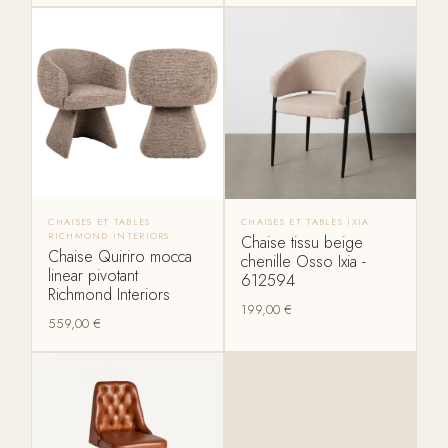
CHAISES ET TABLES
CHAISES ET TABLES IXIA
RICHMOND INTERIORS
Chaise tissu beige
Chaise Quiriro mocca
chenille Osso Ixia -
linear pivotant
612594
Richmond Interiors
199,00
€
559,00
€