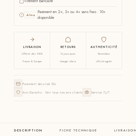
Virement bancaire
Paiement en 2×, 3× ou 4× sans frais · 10×
Alma
disponible
LIVRAISON
RETOURS
AUTHENTICITÉ
Offerte dès 100€
14 jours pour
Revendeur
France & Europe
changer d'avis
officiel agréé
Paiement sécurisé SSL
Avis Garantis · Voir tous nos avis clients
Service 7j/7
DESCRIPTION
FICHE TECHNIQUE
LIVRAISO