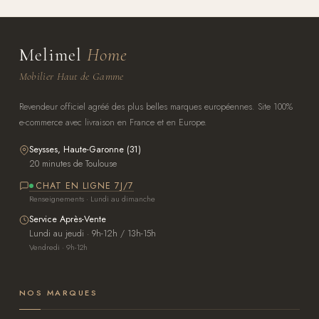
Melimel
Home
Mobilier Haut de Gamme
Revendeur officiel agréé des plus belles marques européennes. Site 100%
e-commerce avec livraison en France et en Europe.
Seysses, Haute-Garonne (31)
20 minutes de Toulouse
CHAT EN LIGNE 7J/7
Renseignements · Lundi au dimanche
Service Après-Vente
Lundi au jeudi · 9h-12h / 13h-15h
Vendredi · 9h-12h
NOS MARQUES