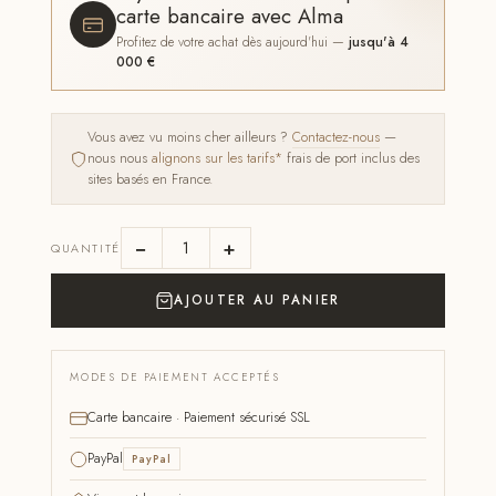
carte bancaire avec Alma
Profitez de votre achat dès aujourd'hui —
jusqu'à 4
000 €
Vous avez vu moins cher ailleurs ?
Contactez-nous
—
nous nous
alignons sur les tarifs*
frais de port inclus des
sites basés en France.
−
+
QUANTITÉ
AJOUTER AU PANIER
MODES DE PAIEMENT ACCEPTÉS
Carte bancaire · Paiement sécurisé SSL
PayPal
PayPal