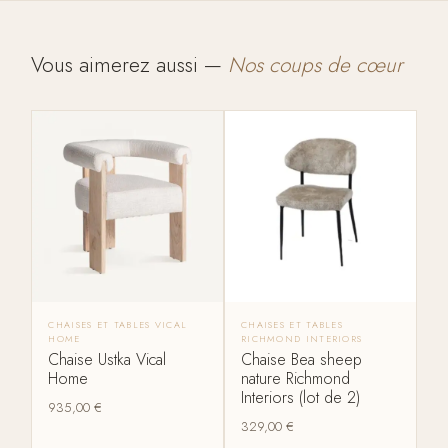
Vous aimerez aussi —
Nos coups de cœur
CHAISES ET TABLES VICAL
CHAISES ET TABLES
HOME
RICHMOND INTERIORS
Chaise Ustka Vical
Chaise Bea sheep
Home
nature Richmond
Interiors (lot de 2)
935,00
€
329,00
€