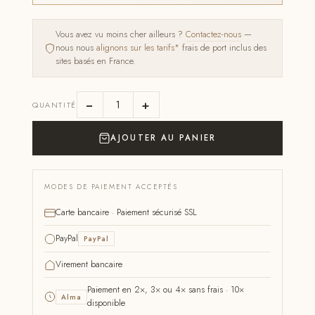
Vous avez vu moins cher ailleurs ?
Contactez-nous
—
nous nous
alignons sur les tarifs*
frais de port inclus des
sites basés en France.
−
+
QUANTITÉ
AJOUTER AU PANIER
MODES DE PAIEMENT ACCEPTÉS
Carte bancaire · Paiement sécurisé SSL
PayPal
PayPal
Virement bancaire
Paiement en 2×, 3× ou 4× sans frais · 10×
Alma
disponible