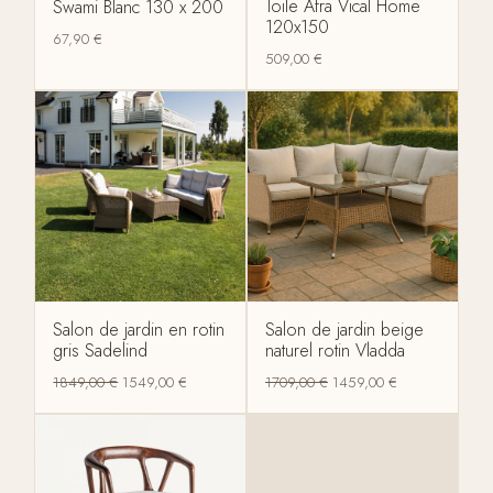
Toile Afra Vical Home
Swami Blanc 130 x 200
120x150
67,90
€
509,00
€
Salon de jardin en rotin
Salon de jardin beige
gris Sadelind
naturel rotin Vladda
1849,00
€
1549,00
€
1709,00
€
1459,00
€