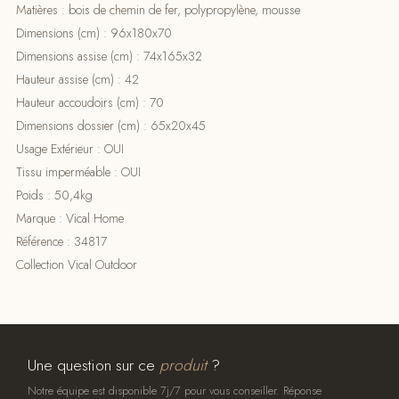
Matières : bois de chemin de fer, polypropylène, mousse
Dimensions (cm) : 96x180x70
Dimensions assise (cm) : 74x165x32
Hauteur assise (cm) : 42
Hauteur accoudoirs (cm) : 70
Dimensions dossier (cm) : 65x20x45
Usage Extérieur : OUI
Tissu imperméable : OUI
Poids : 50,4kg
Marque : Vical Home
Référence : 34817
Collection Vical Outdoor
Une question sur ce
produit
?
Notre équipe est disponible 7j/7 pour vous conseiller. Réponse