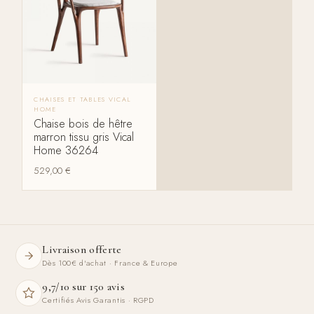
CHAISES ET TABLES VICAL
HOME
Chaise bois de hêtre
marron tissu gris Vical
Home 36264
529,00
€
Livraison offerte
Dès 100€ d'achat · France & Europe
9,7/10 sur 150 avis
Certifiés Avis Garantis · RGPD