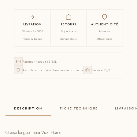
LIVRAISON
RETOURS
AUTHENTICITÉ
Offerte dès 100€
14 jours pour
Revendeur
France & Europe
changer d'avis
officiel agréé
Paiement sécurisé SSL
Avis Garantis · Voir tous nos avis clients
Service 7j/7
DESCRIPTION
FICHE TECHNIQUE
LIVRAISO
Chaise longue Trena Vical Home