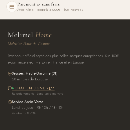
Paiement 4× sans frais
Avec Alma · Jusqu'à 4 000€ · 10× nouveau
Melimel
Home
Mobilier Haut de Gamme
Revendeur officiel agréé des plus belles marques européennes. Site 100%
e-commerce avec livraison en France et en Europe.
Seysses, Haute-Garonne (31)
20 minutes de Toulouse
CHAT EN LIGNE 7J/7
Renseignements · Lundi au dimanche
Service Après-Vente
Lundi au jeudi · 9h-12h / 13h-15h
Vendredi · 9h-12h