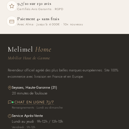
9,7/10 sur 150 avis
Certifiés Avis Garantis · RGPD
Paiement 4× sans frais
Avec Alma · Jusqu'à 4 000€ · 10× nouveau
Melimel
Home
Mobilier Haut de Gamme
Revendeur officiel agréé des plus belles marques européennes. Site 100%
e-commerce avec livraison en France et en Europe.
Seysses, Haute-Garonne (31)
20 minutes de Toulouse
CHAT EN LIGNE 7J/7
Renseignements · Lundi au dimanche
Service Après-Vente
Lundi au jeudi · 9h-12h / 13h-15h
Vendredi · 9h-12h