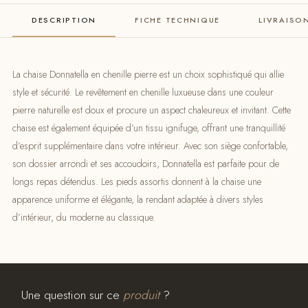
DESCRIPTION
FICHE TECHNIQUE
LIVRAISO
La chaise Donnatella en chenille pierre est un choix sophistiqué qui allie
style et sécurité. Le revêtement en chenille luxueuse dans une couleur
pierre naturelle est doux et procure un aspect chaleureux et invitant. Cette
chaise est également équipée d’un tissu ignifuge, offrant une tranquillité
d’esprit supplémentaire dans votre intérieur. Avec son siège confortable,
son dossier arrondi et ses accoudoirs, Donnatella est parfaite pour de
longs repas détendus. Les pieds assortis donnent à la chaise une
apparence uniforme et élégante, la rendant adaptée à divers styles
d’intérieur, du moderne au classique.
Une question sur ce
produit
?