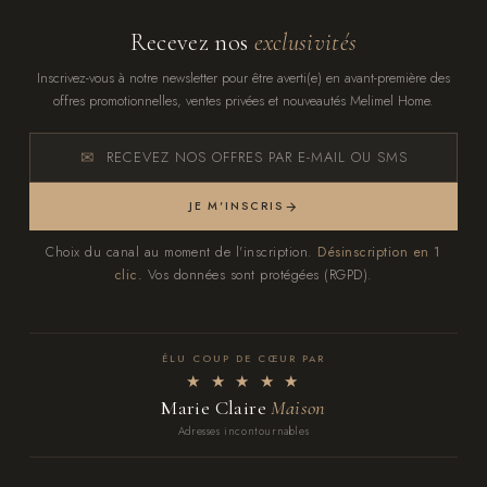
Recevez nos
exclusivités
Inscrivez-vous à notre newsletter pour être averti(e) en avant-première des
offres promotionnelles, ventes privées et nouveautés Melimel Home.
RECEVEZ NOS OFFRES PAR E-MAIL OU SMS
JE M'INSCRIS
Choix du canal au moment de l'inscription.
Désinscription en 1
clic.
Vos données sont protégées (RGPD).
ÉLU COUP DE CŒUR PAR
★ ★ ★ ★ ★
Marie Claire
Maison
Adresses incontournables