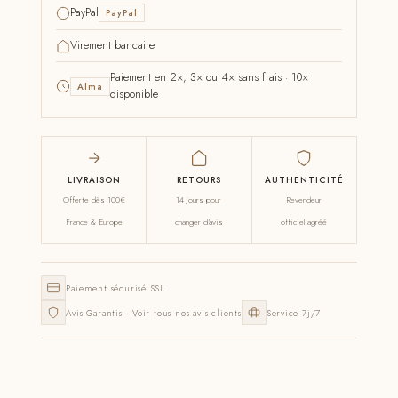
PayPal
PayPal
Virement bancaire
Paiement en 2×, 3× ou 4× sans frais · 10×
Alma
disponible
LIVRAISON
RETOURS
AUTHENTICITÉ
Offerte dès 100€
14 jours pour
Revendeur
France & Europe
changer d'avis
officiel agréé
Paiement sécurisé SSL
Avis Garantis · Voir tous nos avis clients
Service 7j/7