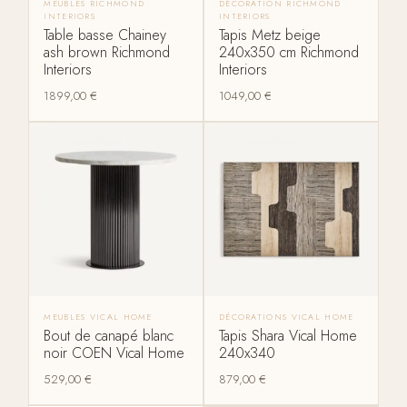
MEUBLES RICHMOND
DÉCORATION RICHMOND
INTERIORS
INTERIORS
Table basse Chainey
Tapis Metz beige
ash brown Richmond
240x350 cm Richmond
Interiors
Interiors
1899,00
€
1049,00
€
MEUBLES VICAL HOME
DÉCORATIONS VICAL HOME
Bout de canapé blanc
Tapis Shara Vical Home
noir COEN Vical Home
240x340
529,00
€
879,00
€