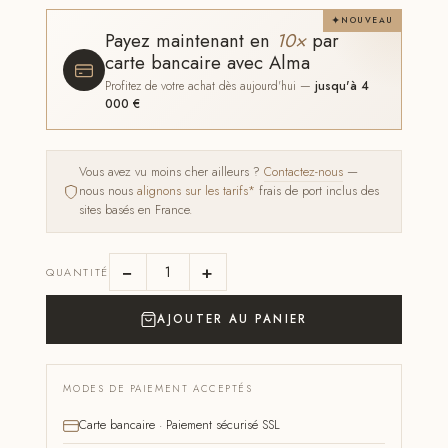
NOUVEAU
Payez maintenant en
10×
par
carte bancaire avec Alma
Profitez de votre achat dès aujourd'hui —
jusqu'à 4
000 €
Vous avez vu moins cher ailleurs ?
Contactez-nous
—
nous nous
alignons sur les tarifs*
frais de port inclus des
sites basés en France.
−
+
QUANTITÉ
AJOUTER AU PANIER
MODES DE PAIEMENT ACCEPTÉS
Carte bancaire · Paiement sécurisé SSL