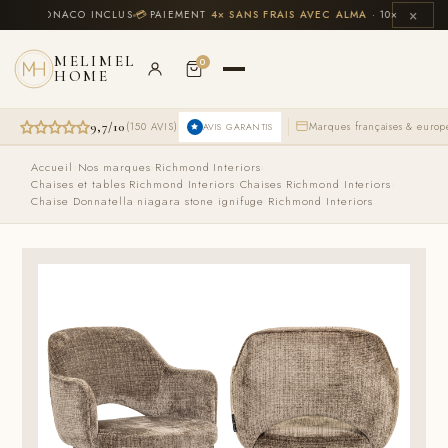
Aller
×
E & MONACO INCLUS
💳
PAIEMENT
4× SANS FRAIS AVEC ALMA
· 10× CB JUSQU'À
au
contenu
MELIMEL
0
HOME
9,7/10
(150 AVIS)
Marques françaises & euro
AVIS GARANTIS
Accueil
›
Nos marques
›
Richmond Interiors
›
Chaises et tables Richmond Interiors
›
Chaises Richmond Interiors
›
Chaise Donnatella niagara stone ignifuge Richmond Interiors